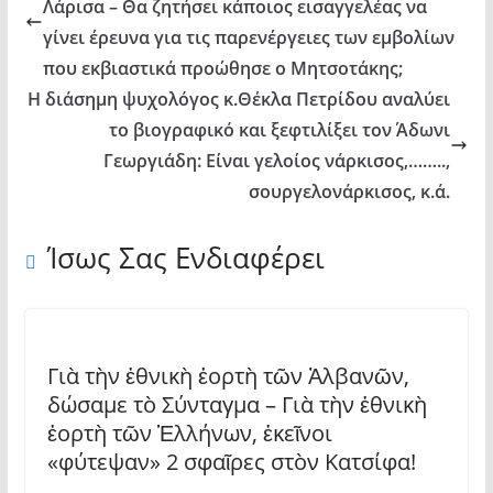
Λάρισα – Θα ζητήσει κάποιος εισαγγελέας να
γίνει έρευνα για τις παρενέργειες των εμβολίων
που εκβιαστικά προώθησε ο Μητσοτάκης;
Η διάσημη ψυχολόγος κ.Θέκλα Πετρίδου αναλύει
το βιογραφικό και ξεφτιλίξει τον Άδωνι
Γεωργιάδη: Είναι γελοίος νάρκισος,……..,
σουργελονάρκισος, κ.ά.
Ίσως Σας Ενδιαφέρει
Γιὰ τὴν ἐθνικὴ ἑορτὴ τῶν Ἀλβανῶν,
δώσαμε τὸ Σύνταγμα – Γιὰ τὴν ἐθνικὴ
ἑορτὴ τῶν Ἑλλήνων, ἐκεῖνοι
«φύτεψαν» 2 σφαῖρες στὸν Κατσίφα!