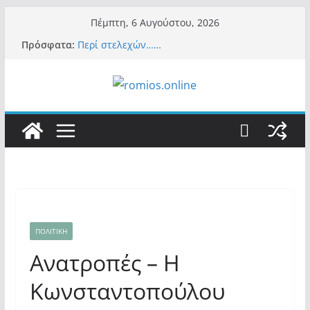
Μετάβαση
Πέμπτη, 6 Αυγούστου, 2026
σε
Πρόσφατα:
Περί στελεχών……
περιεχόμενο
«Ελπίδα για Δημοκρατία» σε ΜΜΕ: «Στόχος
είναι το Κίνημα της Μ.Καρυστιανού και όχι
το διεφθαρμένο σύστημα εξουσίας»
Βόμβα: Με στήριξη Musk το νέο κόμμα
Κασιδιάρη – Οι ένοικοι του Μαξίμου σε
πανικό, πατριωτικό τσουνάμι σαρώνει την
Ελλάδα
Σύρος: Βρετανίδα τουρίστρια έμεινε σε κώμα
42 ημέρες μετά από τσίμπημα τσιμπουριού!
– Η «μάχη» με τη σπάνια λοίμωξη
Ασύλληπτο: Έναν «Βόλο» με 102.000
παράνομους αλλοδαπούς πολιτογράφησε ως
«Έλληνες» η κυβέρνηση! (φωτο)
ΠΟΛΙΤΙΚΗ
Ανατροπές – Η
Κωνσταντοπούλου