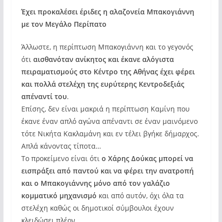
Έχει προκαλέσει έριδες η αλαζονεία Μπακογιάννη
με τον Μεγάλο Περίπατο
Άλλωστε, η περίπτωση Μπακογιάννη και το γεγονός
ότι
αισθανόταν ανίκητος και έκανε αλόγιστα
πειραματισμούς στο Κέντρο της Αθήνας έχει φέρει
και πολλά στελέχη της ευρύτερης Κεντροδεξιάς
απέναντί του
.
Επίσης, δεν είναι μακριά η περίπτωση Καμίνη που
έκανε έναν απλό αγώνα απέναντι σε έναν μαινόμενο
τότε Νικήτα Κακλαμάνη και εν τέλει βγήκε δήμαρχος.
Απλά κάνοντας τίποτα…
Το προκείμενο είναι ότι
ο Χάρης Δούκας μπορεί να
εισπράξει από παντού και να φέρει την ανατροπή
και ο Μπακογιάννης μόνο από τον γαλάζιο
κομματικό μηχανισμό
και από αυτόν, όχι όλα τα
στελέχη καθώς οι δημοτικοί σύμβουλοι έχουν
κλειδώσει πλέον…