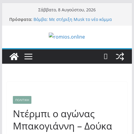
Μετάβαση
Σάββατο, 8 Αυγούστου, 2026
σε
Πρόσφατα:
Βόμβα: Με στήριξη Musk το νέο κόμμα
περιεχόμενο
Κασιδιάρη – Οι ένοικοι του Μαξίμου σε
πανικό, πατριωτικό τσουνάμι σαρώνει την
Ελλάδα
Α.Φάουτσι: Στις ΗΠΑ τον συνέλαβαν για τα
εγκλήματά του στην πανδημία – Στην Ελλάδα
τον έκαναν μέλος της Ακαδημίας Αθηνών!
Οι ρυθμιστές – Σαμαράς και Κασιδιάρης θα
πάρουν αθροιστικά 15%… προκαλούν δίνη
στο σύστημα και η συνεργασία με Le Pen
Και πάλι περί στελεχών….
«Ελπίδα για Δημοκρατία» σε ΜΜΕ: «Στόχος
είναι το Κίνημα της Μ.Καρυστιανού και όχι
το διεφθαρμένο σύστημα εξουσίας»
ΠΟΛΙΤΙΚΗ
Ντέρμπι ο αγώνας
Μπακογιάννη – Δούκα