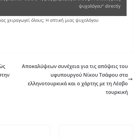
ψυχολόγου"
ψυχολόγου" directly
from
μας χειραγωγεί όλους; Η οπτική μιας ψυχολόγου
YouTube
ώς
Αποκαλύψεων συνέχεια για τις απόψεις του
στην
υφυπουργού Νίκου Τσάφου στα
ελληνοτουρκικά και ο χάρτης με τη Λέσβο
τουρκική