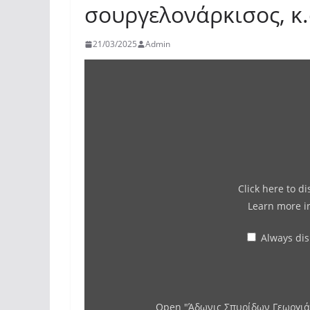
σουργελονάρκισος, κ.
21/03/2025
Admin
Click here to d
Learn more 
Always di
Open "Άδωνις Σπυρίδων Γεωργιάδ