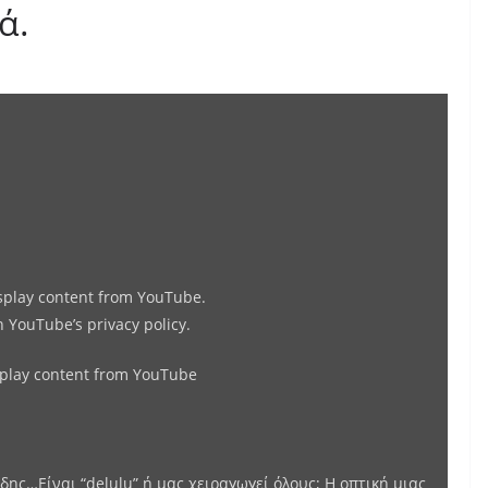
ά.
Display
"Άδωνις
Σπυρίδων
Γεωργιάδης…
Είναι
"delulu"
ή
isplay content from YouTube.
μας
in
YouTube’s privacy policy
.
χειραγωγεί
splay content from YouTube
όλους;
Η
οπτική
μιας
ης…Είναι “delulu” ή μας χειραγωγεί όλους; Η οπτική μιας