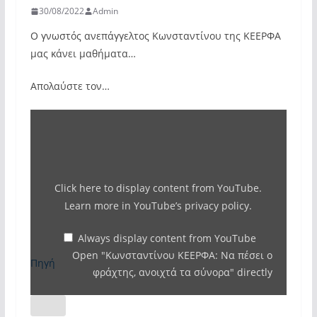
30/08/2022
Admin
Ο γνωστός ανεπάγγελτος Κωνσταντίνου της ΚΕΕΡΦΑ
μας κάνει μαθήματα…
Απολαύστε τον…
Display
"Κωνσταντίνου
ΚΕΕΡΦΑ:
Να
Click here to display content from YouTube.
πέσει
Learn more in
YouTube’s privacy policy
.
ο
φράχτης,
Always display content from YouTube
Open "Κωνσταντίνου ΚΕΕΡΦΑ: Να πέσει ο
ανοιχτά
Πηγή
φράχτης, ανοιχτά τα σύνορα" directly
τα
σύνορα"