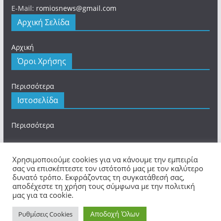
E-Mail:
romiosnews@gmail.com
Αρχική Σελίδα
Αρχική
Όροι Χρήσης
Περισσότερα
Ιστοσελίδα
Περισσότερα
Χρησιμοποιούμε cookies για να κάνουμε την εμπειρία
σας να επισκέπτεστε τον ιστότοπό μας με τον καλύτερο
δυνατό τρόπο. Εκφράζοντας τη συγκατάθεσή σας,
Πνευματικά Δικαιώματα © 2026
romios.online
. Τα
αποδέχεστε τη χρήση τους σύμφωνα με την πολιτική
πνευματικά δικαιώματα προστατεύονται.
μας για τα cookie.
Θέμα:
ColorMag
από ThemeGrill. Κατασκευασμένο με
Αποδοχή Όλων
WordPress
.
Ρυθμίσεις Cookies