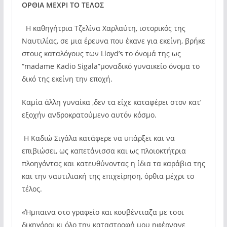
ΟΡΘΙΑ ΜΕΧΡΙ ΤΟ ΤΕΛΟΣ
Η καθηγήτρια Τζελίνα Χαρλαύτη, ιστορικός της
Ναυτιλίας, σε μια έρευνα που έκανε για εκείνη, βρήκε
στους καταλόγους των Lloyd’s το όνομά της ως
“madame Kadio Sigala”μοναδικό γυναικείο όνομα το
δικό της εκείνη την εποχή.
Καμία άλλη γυναίκα ,δεν τα είχε καταφέρει στον κατ’
εξοχήν ανδροκρατούμενο αυτόν κόσμο.
Η Καδιώ Σιγάλα κατάφερε να υπάρξει και να
επιβιώσει, ως καπετάνισσα και ως πλοιοκτήτρια
πλοηγόντας και κατευθύνοντας η ίδια τα καράβια της
και την ναυτιλιακή της επιχείρηση, όρθια μέχρι το
τέλος.
«Ήμπαινα στο γραφείο και κουβέντιαζα με τσοι
δικηγόροι κι όλο την καταστροφή μου ηφέρνανε