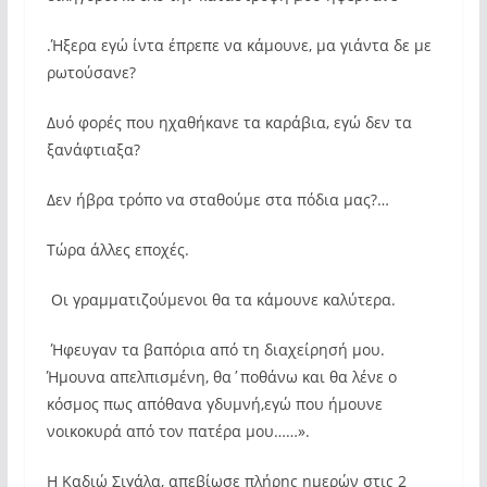
.Ήξερα εγώ ίντα έπρεπε να κάμουνε, μα γιάντα δε με
ρωτούσανε?
Δυό φορές που ηχαθήκανε τα καράβια, εγώ δεν τα
ξανάφτιαξα?
Δεν ήβρα τρόπο να σταθούμε στα πόδια μας?…
Τώρα άλλες εποχές.
Οι γραμματιζούμενοι θα τα κάμουνε καλύτερα.
Ήφευγαν τα βαπόρια από τη διαχείρησή μου.
Ήμουνα απελπισμένη, θα΄ποθάνω και θα λένε ο
κόσμος πως απόθανα γδυμνή,εγώ που ήμουνε
νοικοκυρά από τον πατέρα μου……».
Η Καδιώ Σιγάλα, απεβίωσε πλήρης ημερών στις 2