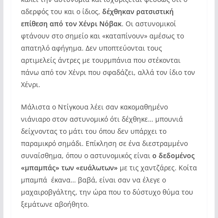
αδερφός του και ο ίδιος,
δέχθηκαν ρατσιστική
επίθεση από τον Χένρι Νόβακ
. Οι αστυνομικοί
φτάνουν στο σημείο και «καταπίνουν» αμέσως το
απατηλό αφήγημα. Δεν υποπτεύονται τους
αρτιμελείς άντρες με τουρμπάνια που στέκονται
πάνω από τον Χένρι που σφαδάζει, αλλά τον ίδιο τον
Χένρι.
Μάλιστα ο Ντίγκουα λέει σαν κακομαθημένο
νιάνιαρο στον αστυνομικό ότι δέχθηκε… μπουνιά
δείχνοντας το μάτι του όπου δεν υπάρχει το
παραμικρό σημάδι. Επίκληση σε ένα διεστραμμένο
συναίσθημα, όπου ο αστυνομικός είναι
ο δεδομένος
«μπαμπάς» των «ευάλωτων»
με τις χαντζάρες. Κοίτα
μπαμπά έκανα… βαβά, είναι σαν να έλεγε ο
μαχαιροβγάλτης, την ώρα που το δύστυχο θύμα του
ξεμάτωνε αβοήθητο.