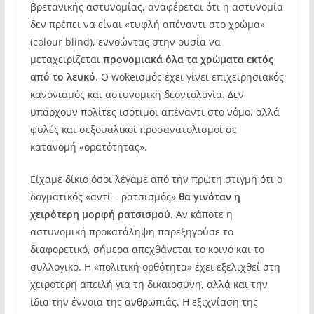
βρετανικής αστυνομίας, αναφέρεται ότι η αστυνομία
δεν πρέπει να είναι «τυφλή απέναντι στο χρώμα»
(colour blind), εννοώντας στην ουσία να
μεταχειρίζεται
προνομιακά όλα τα χρώματα εκτός
από το λευκό
. Ο wokeισμός έχει γίνει επιχειρησιακός
κανονισμός και αστυνομική δεοντολογία. Δεν
υπάρχουν πολίτες ισότιμοι απέναντι στο νόμο, αλλά
φυλές και σεξουαλικοί προσανατολισμοί σε
κατανομή «ορατότητας».
Είχαμε δίκιο όσοι λέγαμε από την πρώτη στιγμή ότι ο
δογματικός «αντί – ρατσισμός»
θα γινόταν η
χειρότερη μορφή ρατσισμού
. Αν κάποτε η
αστυνομική προκατάληψη παρεξηγούσε το
διαφορετικό, σήμερα απεχθάνεται το κοινό και το
συλλογικό. Η «πολιτική ορθότητα» έχει εξελιχθεί στη
χειρότερη απειλή για τη δικαιοσύνη, αλλά και την
ίδια την έννοια της ανθρωπιάς. Η εξιχνίαση της