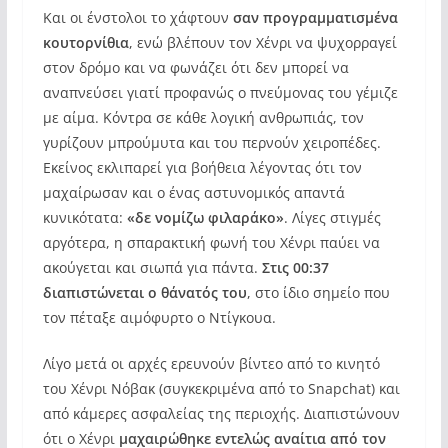
Και οι ένστολοι το χάφτουν
σαν προγραμματισμένα
κουτορνίθια
, ενώ βλέπουν τον Χένρι να ψυχορραγεί
στον δρόμο και να φωνάζει ότι δεν μπορεί να
αναπνεύσει γιατί προφανώς ο πνεύμονας του γέμιζε
με αίμα. Κόντρα σε κάθε λογική ανθρωπιάς, τον
γυρίζουν μπρούμυτα και του περνούν χειροπέδες.
Εκείνος εκλιπαρεί για βοήθεια λέγοντας ότι τον
μαχαίρωσαν και ο ένας αστυνομικός απαντά
κυνικότατα:
«δε νομίζω φιλαράκο»
. Λίγες στιγμές
αργότερα, η σπαρακτική φωνή του Χένρι παύει να
ακούγεται και σιωπά για πάντα.
Στις 00:37
διαπιστώνεται ο θάνατός του
, στο ίδιο σημείο που
τον πέταξε αιμόφυρτο ο Ντίγκουα.
Λίγο μετά οι αρχές ερευνούν βίντεο από το κινητό
του Χένρι Νόβακ (συγκεκριμένα από το Snapchat) και
από κάμερες ασφαλείας της περιοχής. Διαπιστώνουν
ότι ο Χένρι
μαχαιρώθηκε εντελώς αναίτια από τον