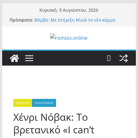
Μετάβαση
Κυριακή, 9 Αυγούστου, 2026
σε
Πρόσφατα:
Βόμβα: Με στήριξη Musk το νέο κόμμα
περιεχόμενο
Κασιδιάρη – Οι ένοικοι του Μαξίμου σε
πανικό, πατριωτικό τσουνάμι σαρώνει την
Ελλάδα
Α.Φάουτσι: Στις ΗΠΑ τον συνέλαβαν για τα
εγκλήματά του στην πανδημία – Στην
Ελλάδα τον έκαναν μέλος της Ακαδημίας
Αθηνών!
Οι ρυθμιστές – Σαμαράς και Κασιδιάρης θα
πάρουν αθροιστικά 15%… προκαλούν δίνη
στο σύστημα και η συνεργασία με Le Pen
Και πάλι περί στελεχών….
«Ελπίδα για Δημοκρατία» σε ΜΜΕ: «Στόχος
είναι το Κίνημα της Μ.Καρυστιανού και όχι
ΕΠΙΚΑΙΡΟ
ΠΟΛΙΤΙΣΜΟΣ
το διεφθαρμένο σύστημα εξουσίας»
Χένρι Νόβακ: Το
βρετανικό «I can’t