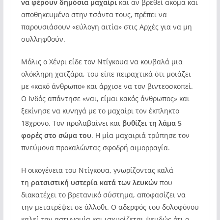
να φέρουν δημόσια μαχαίρι
και αν βρεθεί ακόμα και
αποθηκευμένο στην τσάντα τους, πρέπει να
παρουσιάσουν «εύλογη αιτία» στις Αρχές για να μη
συλληφθούν.
Μόλις ο Χένρι είδε τον Ντίγκουα να κουβαλά μια
ολόκληρη χατζάρα, του είπε πειραχτικά ότι μοιάζει
με «κακό άνθρωπο» και άρχισε να τον βιντεοσκοπεί.
Ο Ινδός απάντησε «ναι, είμαι κακός άνθρωπος» και
ξεκίνησε να κυνηγά με το μαχαίρι τον έκπληκτο
18χρονο. Τον προλαβαίνει και
βυθίζει τη λάμα 5
φορές στο σώμα του
. Η μία μαχαιριά τρύπησε τον
πνεύμονα προκαλώντας σφοδρή αιμορραγία.
Η οικογένεια του Ντίγκουα, γνωρίζοντας καλά
τη
ρατσιστική υστερία κατά των λευκών
που
διακατέχει το βρετανικό σύστημα, αποφασίζει να
την μετατρέψει σε άλλοθι. Ο αδερφός του δολοφόνου
καλεί την αστυνομία και ισχυρίζεται ψευδώς ότι ο