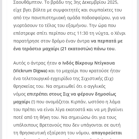
Σαουθάμπτον. Το βράδυ της 3ης Δεκεμβρίου 2025,
είχε βγει βόλτα με συμφοιτητές και συμπαίκτες του
από την πανεπιστημιακή ομάδα ποδοσφαίρου, για να
γιορτάσουν το τέλος του εξαμήνου. Την ώρα που
επέστρεφε σπίτι περίπου στις 11:30 τη νύχτα, ο Χένρι
παρατήρησε στον δρόμο έναν άντρα
να περπατά με
ένα τεράστιο μαχαίρι (21 εκατοστών) πάνω του.
Αυτός ο άντρας ήταν
ο Ινδός Βίκρουμ Ντίγκουα
(Vickrum Digwa)
και το μαχαίρι που κρατούσε ήταν
ένα τελετουργικό εγχειρίδιο της Σιχιστικής (Σιχ)
θρησκείας του. Να σημειωθεί ότι ο αγγλικός
νόμος
επιτρέπει στους Σιχ να φέρουν δημοσίως
μαχαίρι
(!) που ονομάζεται Κιρπάν, ωστόσο η λάμα
του πρέπει να είναι λίγα εκατοστά και να μη βγαίνει
ποτέ από τη θήκη του. Να σημειώσω ότι για τους
υπόλοιπους Βρετανούς που δεν υπάγονται σε αυτή
τη θρησκευτική εξαίρεση του νόμου,
απαγορεύεται