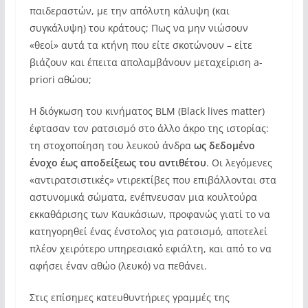
παιδεραστών, με την απόλυτη κάλυψη (και
συγκάλυψη) του κράτους; Πως να μην νιώσουν
«θεοί» αυτά τα κτήνη που είτε σκοτώνουν – είτε
βιάζουν και έπειτα απολαμβάνουν μεταχείριση a-
priori αθώου;
Η διόγκωση του κινήματος BLM (Black lives matter)
έφτασαν τον ρατσισμό στο άλλο άκρο της ιστορίας:
τη στοχοποίηση του λευκού άνδρα
ως δεδομένο
ένοχο έως αποδείξεως του αντιθέτου
. Οι λεγόμενες
«αντιρατσιστικές» ντιρεκτίβες που επιβάλλονται στα
αστυνομικά σώματα, ενέπνευσαν μια κουλτούρα
εκκαθάρισης των Καυκάσιων, προφανώς γιατί το να
κατηγορηθεί ένας ένστολος για ρατσισμό, αποτελεί
πλέον χειρότερο υπηρεσιακό εφιάλτη, και από το να
αφήσει έναν αθώο (λευκό) να πεθάνει.
Στις επίσημες κατευθυντήριες γραμμές της