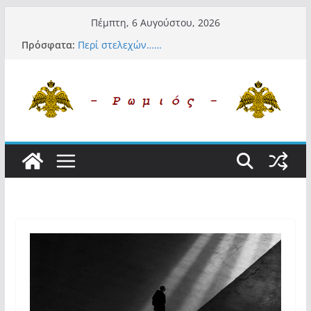
Μετάβαση
Πέμπτη, 6 Αυγούστου, 2026
σε
Πρόσφατα:
Περί στελεχών……
περιεχόμενο
«Ελπίδα για Δημοκρατία» σε ΜΜΕ: «Στόχος
είναι το Κίνημα της Μ.Καρυστιανού και όχι
το διεφθαρμένο σύστημα εξουσίας»
Βόμβα: Με στήριξη Musk το νέο κόμμα
Κασιδιάρη – Οι ένοικοι του Μαξίμου σε
πανικό, πατριωτικό τσουνάμι σαρώνει την
Ελλάδα
Σύρος: Βρετανίδα τουρίστρια έμεινε σε κώμα
42 ημέρες μετά από τσίμπημα τσιμπουριού!
– Η «μάχη» με τη σπάνια λοίμωξη
Ασύλληπτο: Έναν «Βόλο» με 102.000
παράνομους αλλοδαπούς πολιτογράφησε ως
«Έλληνες» η κυβέρνηση! (φωτο)