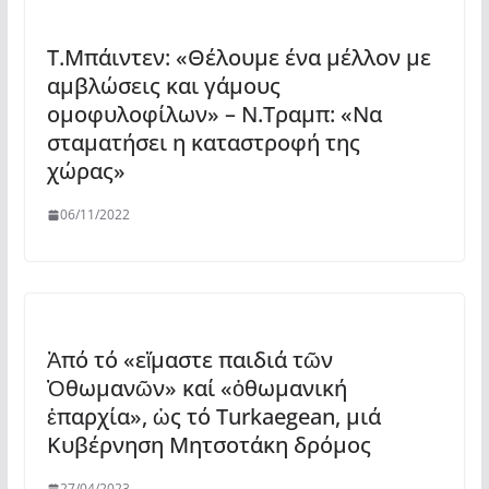
Τ.Μπάιντεν: «Θέλουμε ένα μέλλον με
αμβλώσεις και γάμους
ομοφυλοφίλων» – Ν.Τραμπ: «Να
σταματήσει η καταστροφή της
χώρας»
06/11/2022
Ἀπό τό «εἴμαστε παιδιά τῶν
Ὀθωμανῶν» καί «ὀθωμανική
ἐπαρχία», ὡς τό Turkaegean, μιά
Κυβέρνηση Μητσοτάκη δρόμος
27/04/2023