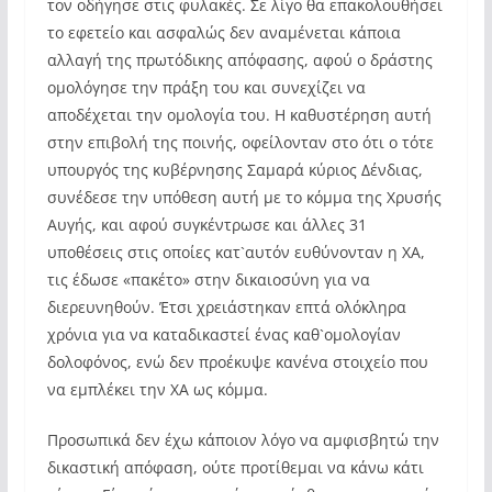
τον οδήγησε στις φυλακές. Σε λίγο θα επακολουθήσει
το εφετείο και ασφαλώς δεν αναμένεται κάποια
αλλαγή της πρωτόδικης απόφασης, αφού ο δράστης
ομολόγησε την πράξη του και συνεχίζει να
αποδέχεται την ομολογία του. Η καθυστέρηση αυτή
στην επιβολή της ποινής, οφείλονταν στο ότι ο τότε
υπουργός της κυβέρνησης Σαμαρά κύριος Δένδιας,
συνέδεσε την υπόθεση αυτή με το κόμμα της Χρυσής
Αυγής, και αφού συγκέντρωσε και άλλες 31
υποθέσεις στις οποίες κατ`αυτόν ευθύνονταν η ΧΑ,
τις έδωσε «πακέτο» στην δικαιοσύνη για να
διερευνηθούν. Έτσι χρειάστηκαν επτά ολόκληρα
χρόνια για να καταδικαστεί ένας καθ`ομολογίαν
δολοφόνος, ενώ δεν προέκυψε κανένα στοιχείο που
να εμπλέκει την ΧΑ ως κόμμα.
Προσωπικά δεν έχω κάποιον λόγο να αμφισβητώ την
δικαστική απόφαση, ούτε προτίθεμαι να κάνω κάτι