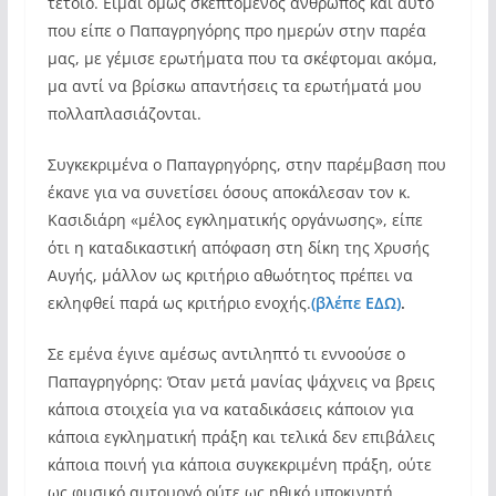
τέτοιο. Είμαι όμως σκεπτόμενος άνθρωπος και αυτό
που είπε ο Παπαγρηγόρης προ ημερών στην παρέα
μας, με γέμισε ερωτήματα που τα σκέφτομαι ακόμα,
μα αντί να βρίσκω απαντήσεις τα ερωτήματά μου
πολλαπλασιάζονται.
Συγκεκριμένα ο Παπαγρηγόρης, στην παρέμβαση που
έκανε για να συνετίσει όσους αποκάλεσαν τον κ.
Κασιδιάρη «μέλος εγκληματικής οργάνωσης», είπε
ότι η καταδικαστική απόφαση στη δίκη της Χρυσής
Αυγής, μάλλον ως κριτήριο αθωότητος πρέπει να
εκληφθεί παρά ως κριτήριο ενοχής.
(βλέπε ΕΔΩ)
.
Σε εμένα έγινε αμέσως αντιληπτό τι εννοούσε ο
Παπαγρηγόρης: Όταν μετά μανίας ψάχνεις να βρεις
κάποια στοιχεία για να καταδικάσεις κάποιον για
κάποια εγκληματική πράξη και τελικά δεν επιβάλεις
κάποια ποινή για κάποια συγκεκριμένη πράξη, ούτε
ως φυσικό αυτουργό ούτε ως ηθικό υποκινητή,