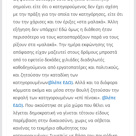
σημαίνει είτε ότι ο κατηγορούμενος δεν έχει σχέση
με την πράξη για την οποία τον κατηγόρησες, είτε ότι
του την χάρισες και τον έριξες «στα μαλακά». Άλλη
εξήγηση δεν υπάρχει! Εδώ όμως η διάθεση ήταν
περισσότερο να τους κατασπαράξουν παρά να τους
ρίξουν στα «μαλακά». Την ημέρα εκφώνησης της
απόφασης είχαν μαζευτεί στους δρόμους μπροστά
από το εφετείο δεκάδες χιλιάδες διαδηλωτές
καθοδηγούμενοι από εργατοπατέρες και πολιτικούς,
και ζητούσαν την καταδίκη των
κατηγορουμένων
(βλέπε ΕΔΩ)
.
Αλλά και τα διάφορα
κόμματα ακόμα και μέσα στην Βουλή ζητούσαν την
κεφαλή των κατηγορουμένων «επί πίνακι».
(βλέπε
ΕΔΩ)
.
Που ακούστηκε σε μία χώρα που θέλει να
λέγεται δημοκρατική να γίνεται τέτοιου είδους
παρέμβαση στην δικαιοσύνη, χωρις να σέβεται
κανένας το τεκμήριο αθωότητος του
κατηγορουμένου; Συνεπώς με βάση την πρωτόδικη