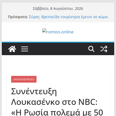
Μετάβαση
Σάββατο, 8 Αυγούστου, 2026
σε
Πρόσφατα:
Σύρος: Βρετανίδα τουρίστρια έμεινε σε κώμα
περιεχόμενο
42 ημέρες μετά από τσίμπημα τσιμπουριού!
– Η «μάχη» με τη σπάνια λοίμωξη
Οι ρυθμιστές – Σαμαράς και Κασιδιάρης θα
πάρουν αθροιστικά 15%… προκαλούν δίνη
στο σύστημα και η συνεργασία με Le Pen
Και πάλι περί στελεχών….
«Ελπίδα για Δημοκρατία» σε ΜΜΕ: «Στόχος
είναι το Κίνημα της Μ.Καρυστιανού και όχι
το διεφθαρμένο σύστημα εξουσίας»
Βόμβα: Με στήριξη Musk το νέο κόμμα
Κασιδιάρη – Οι ένοικοι του Μαξίμου σε
πανικό, πατριωτικό τσουνάμι σαρώνει την
UNCATEGORIZED
Ελλάδα
Συνέντευξη
Λουκασένκο στο NBC:
«Η Ρωσία πολεμά με 50