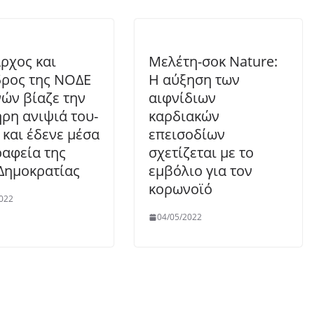
ρχος και
Μελέτη-σοκ Nature:
ρος της ΝΟΔΕ
Η αύξηση των
ών βίαζε την
αιφνίδιων
ρη ανιψιά του-
καρδιακών
 και έδενε μέσα
επεισοδίων
ραφεία της
σχετίζεται με το
Δημοκρατίας
εμβόλιο για τον
κορωνοϊό
022
04/05/2022