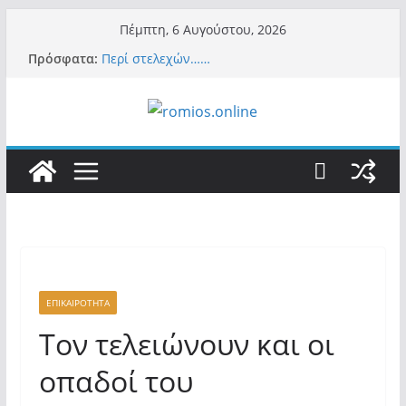
Μετάβαση
Πέμπτη, 6 Αυγούστου, 2026
σε
Πρόσφατα:
Περί στελεχών……
περιεχόμενο
«Ελπίδα για Δημοκρατία» σε ΜΜΕ: «Στόχος
είναι το Κίνημα της Μ.Καρυστιανού και όχι
το διεφθαρμένο σύστημα εξουσίας»
Βόμβα: Με στήριξη Musk το νέο κόμμα
Κασιδιάρη – Οι ένοικοι του Μαξίμου σε
πανικό, πατριωτικό τσουνάμι σαρώνει την
Ελλάδα
Σύρος: Βρετανίδα τουρίστρια έμεινε σε κώμα
42 ημέρες μετά από τσίμπημα τσιμπουριού!
– Η «μάχη» με τη σπάνια λοίμωξη
Ασύλληπτο: Έναν «Βόλο» με 102.000
παράνομους αλλοδαπούς πολιτογράφησε ως
«Έλληνες» η κυβέρνηση! (φωτο)
ΕΠΙΚΑΙΡΟΤΗΤΑ
Τον τελειώνουν και οι
οπαδοί του