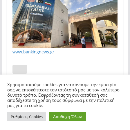
www.bankingnews.gr
Χρησιμοποιούμε cookies για να κάνουμε την εμπειρία
σας να επισκέπτεστε τον ιστότοπό μας με τον καλύτερο
Σκληρή ανακοίνωση κατά του Δικηγορικού
δυνατό τρόπο. Εκφράζοντας τη συγκατάθεσή σας,
αποδέχεστε τη χρήση τους σύμφωνα με την πολιτική
Συλλόγου Αθηνών εξαπολύει η Μ.Καρυστιανού:
μας για τα cookie.
«Φίμωση»
Αποδοχή Όλων
Ρυθμίσεις Cookies
Ἡ προσάρτησις τῆς Βορείου Ἠπείρου στὸν
φυσικό της κορμό