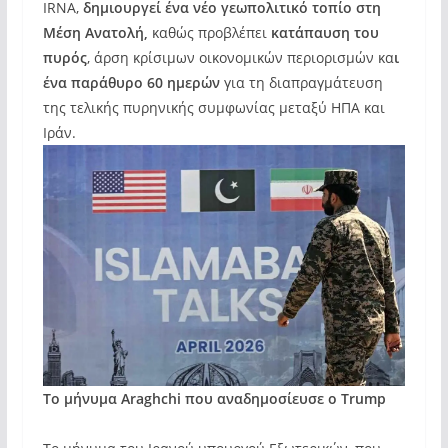
IRNA,
δημιουργεί ένα νέο γεωπολιτικό τοπίο στη
Μέση Ανατολή,
καθώς προβλέπει
κατάπαυση του
πυρός
, άρση κρίσιμων οικονομικών περιορισμών κα
ι
ένα παράθυρο 60 ημερών
για τη διαπραγμάτευση
της τελικής πυρηνικής συμφωνίας μεταξύ ΗΠΑ και
Ιράν.
Το μήνυμα Araghchi που αναδημοσίευσε ο Trump