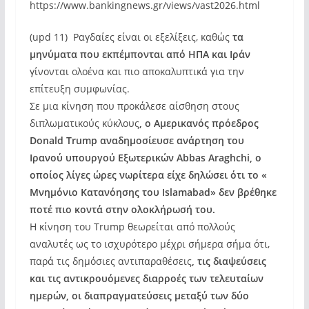
https://www.bankingnews.gr/views/vast2026.html
(upd 11) Ραγδαίες είναι οι εξελίξεις, καθώς
τα
μηνύματα που εκπέμπονται από ΗΠΑ και Ιράν
γίνονται ολοένα και πιο αποκαλυπτικά για την
επίτευξη συμφωνίας.
Σε μια κίνηση που προκάλεσε αίσθηση στους
διπλωματικούς κύκλους
, ο Αμερικανός πρόεδρος
Donald Trump αναδημοσίευσε ανάρτηση του
Ιρανού υπουργού Εξωτερικών Abbas Araghchi, ο
οποίος λίγες ώρες νωρίτερα είχε δηλώσει ότι το «
Μνημόνιο Κατανόησης του Islamabad» δεν βρέθηκε
ποτέ πιο κοντά στην ολοκλήρωσή του.
Η κίνηση του Trump θεωρείται από πολλούς
αναλυτές ως το ισχυρότερο μέχρι σήμερα σήμα ότι,
παρά τις δημόσιες αντιπαραθέσεις
, τις διαψεύσεις
και τις αντικρουόμενες διαρροές των τελευταίων
ημερών, οι διαπραγματεύσεις μεταξύ των δύο