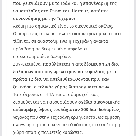
που γειτνιάζουν με το Ιράν και η επανέναρξη της
ναυσιπλοΐας στα Στενά του Hormuz, κατόπιν
συνεννόησης με την Τεχεράνη.
Ακόμη πιο σημαντικό είναι το οικονομικό σκέλος.
Οι κυρώσεις στον πετρελαϊκό και πετροχημικό τομέα
τίθενται σε αναστολή, ενώ η Τεχεράνη ανακτά
πρόσβαση σε δεσμευμένα κεφάλαια
δισεκατομμυρίων δολαρίων.
Συγκεκριμένα,
προβλέπεται η αποδέσμευση 24 δισ.
δολαρίων από παγωμένα ιρανικά κεφάλαια, με τα
πρώτα 12 δισ. να απελευθερώνονται πριν καν
ξεκινήσει ο τελικός γύρος διαπραγματεύσεων.
Ταυτόχρονα, οι ΗΠΑ και οι σύμμαχοί τους
δεσμεύονται να παρουσιάσουν
σχέδιο οικονομικής
ανάκαμψης ύψους τουλάχιστον 300 δισ. δολαρίων,
γεγονός που στην Τεχεράνη ερμηνεύεται ως έμμεση
αναγνώριση του οικονομικού κόστους που υπέστη η
χώρα από τις πολυετείς κυρώσεις.