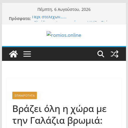
Μετάβαση
Πέμπτη, 6 Αυγούστου, 2026
σε
Περί στελεχών……
Πρόσφατα:
περιεχόμενο
«Ελπίδα για Δημοκρατία» σε ΜΜΕ: «Στόχος
είναι το Κίνημα της Μ.Καρυστιανού και όχι
το διεφθαρμένο σύστημα εξουσίας»
Βόμβα: Με στήριξη Musk το νέο κόμμα
Κασιδιάρη – Οι ένοικοι του Μαξίμου σε
πανικό, πατριωτικό τσουνάμι σαρώνει την
Ελλάδα
Σύρος: Βρετανίδα τουρίστρια έμεινε σε κώμα
42 ημέρες μετά από τσίμπημα τσιμπουριού!
– Η «μάχη» με τη σπάνια λοίμωξη
Ασύλληπτο: Έναν «Βόλο» με 102.000
παράνομους αλλοδαπούς πολιτογράφησε ως
«Έλληνες» η κυβέρνηση! (φωτο)
ΕΠΙΚΑΙΡΟΤΗΤΑ
Βράζει όλη η χώρα με
την Γαλάζια βρωμιά: