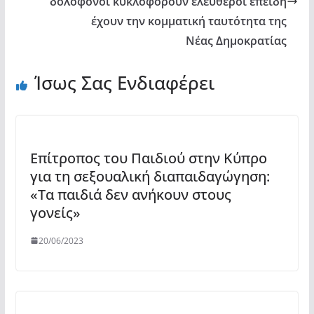
δολοφόνοι κυκλοφορούν ελεύθεροι επειδή
YouTube
έχουν την κομματική ταυτότητα της
Νέας Δημοκρατίας
Ίσως Σας Ενδιαφέρει
Eπίτροπος του Παιδιού στην Κύπρο
για τη σεξουαλική διαπαιδαγώγηση:
«Τα παιδιά δεν ανήκουν στους
γονείς»
20/06/2023