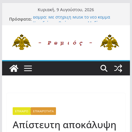
Μετάβαση
Κυριακή, 9 Αυγούστου, 2026
σε
Βόμβα: Με στήριξη Musk το νέο κόμμα
Πρόσφατα:
περιεχόμενο
Κασιδιάρη – Οι ένοικοι του Μαξίμου σε
πανικό, πατριωτικό τσουνάμι σαρώνει την
Ελλάδα
Α.Φάουτσι: Στις ΗΠΑ τον συνέλαβαν για τα
εγκλήματά του στην πανδημία – Στην
Ελλάδα τον έκαναν μέλος της Ακαδημίας
Αθηνών!
Οι ρυθμιστές – Σαμαράς και Κασιδιάρης θα
πάρουν αθροιστικά 15%… προκαλούν δίνη
στο σύστημα και η συνεργασία με Le Pen
Και πάλι περί στελεχών….
«Ελπίδα για Δημοκρατία» σε ΜΜΕ: «Στόχος
είναι το Κίνημα της Μ.Καρυστιανού και όχι
το διεφθαρμένο σύστημα εξουσίας»
ΕΠΙΚΑΙΡΟ
ΕΠΙΚΑΙΡΟΤΗΤΑ
Απίστευτη αποκάλυψη