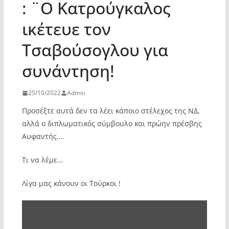
: ¨Ο Κατρούγκαλος
ικέτευε τον
Τσαβούσογλου για
συνάντηση!
25/10/2022
Admin
Προσέξτε αυτά δεν τα λέει κάποιο στέλεχος της ΝΔ,
αλλά ο διπλωματικός σύμβουλο και πρώην πρέσβης
Αυφαντής….
Τι να λέμε…
Λίγα μας κάνουν οι Τούρκοι !
Display
"Αϋφαντής: