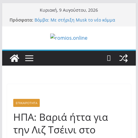
Μετάβαση
Κυριακή, 9 Αυγούστου, 2026
σε
Πρόσφατα:
Βόμβα: Με στήριξη Musk το νέο κόμμα
περιεχόμενο
Κασιδιάρη – Οι ένοικοι του Μαξίμου σε
πανικό, πατριωτικό τσουνάμι σαρώνει την
Ελλάδα
Α.Φάουτσι: Στις ΗΠΑ τον συνέλαβαν για τα
εγκλήματά του στην πανδημία – Στην Ελλάδα
τον έκαναν μέλος της Ακαδημίας Αθηνών!
Οι ρυθμιστές – Σαμαράς και Κασιδιάρης θα
πάρουν αθροιστικά 15%… προκαλούν δίνη
στο σύστημα και η συνεργασία με Le Pen
Και πάλι περί στελεχών….
«Ελπίδα για Δημοκρατία» σε ΜΜΕ: «Στόχος
είναι το Κίνημα της Μ.Καρυστιανού και όχι
το διεφθαρμένο σύστημα εξουσίας»
ΕΠΙΚΑΙΡΟΤΗΤΑ
ΗΠΑ: Βαριά ήττα για
την Λιζ Τσέινι στο