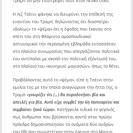
Τραμπ να μην επιστρέψει ποτέ στον Λευκό Οίκο.
Η Λιζ Τσέινι φάνηκε να διευρύνει την επίθεσή της
εναντίον του Τραμπ, δηλώνοντας ότι διασπείρει
«δολίως» το «ψέμα» ότι η έφοδος που έκαναν στο
σπίτι του στη Φλόριντα ομοσπονδιακοί
αστυνομικοί την περασμένη εβδομάδα εντασσόταν
στο πλαίσιο συνωμοσίας που απεργάζονται πολιτικοί
του αντίπαλοι με σκοπό την πολιτική εξόντωσή του,
στο πλαίσιο του «κυνηγιού μαγισσών», όπως το θέτει.
Προβάλλοντας αυτό το «ψέμα», είπε η Τσέινι στην
ομιλία της με την οποία αναγνώρισε την ήττα της, ο
Τραμπ «
γνωρίζει ότι (…) θα πυροδοτήσει βία και
απειλές για βία. Αυτό είχε συμβεί την 6η Ιανουαρίου και
συμβαίνει ξανά τώρα».
Κατήγγειλε ειδικά το γεγονός
πως άνθρωποι που βρίσκονται κοντά στον πρώην
πρόεδρο δημοσιοποίησαν τα ονόματα δύο ανδρών
του FBI που συμμετείχαν στην έρευνα στο Μαρ-α-