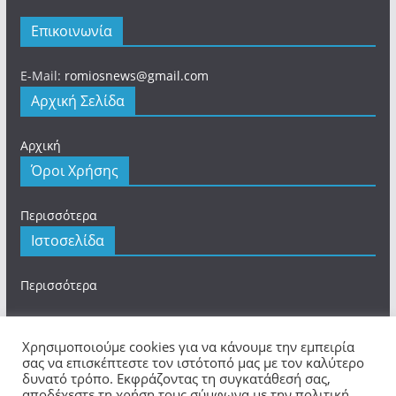
Επικοινωνία
E-Mail:
romiosnews@gmail.com
Αρχική Σελίδα
Αρχική
Όροι Χρήσης
Περισσότερα
Ιστοσελίδα
Περισσότερα
Χρησιμοποιούμε cookies για να κάνουμε την εμπειρία
σας να επισκέπτεστε τον ιστότοπό μας με τον καλύτερο
δυνατό τρόπο. Εκφράζοντας τη συγκατάθεσή σας,
Πνευματικά Δικαιώματα © 2026
romios.online
. Τα
αποδέχεστε τη χρήση τους σύμφωνα με την πολιτική