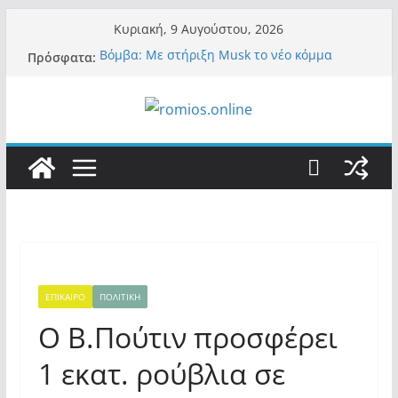
Μετάβαση
Κυριακή, 9 Αυγούστου, 2026
σε
Πρόσφατα:
Βόμβα: Με στήριξη Musk το νέο κόμμα
περιεχόμενο
Κασιδιάρη – Οι ένοικοι του Μαξίμου σε
πανικό, πατριωτικό τσουνάμι σαρώνει την
Ελλάδα
Α.Φάουτσι: Στις ΗΠΑ τον συνέλαβαν για τα
εγκλήματά του στην πανδημία – Στην
Ελλάδα τον έκαναν μέλος της Ακαδημίας
Αθηνών!
Οι ρυθμιστές – Σαμαράς και Κασιδιάρης θα
πάρουν αθροιστικά 15%… προκαλούν δίνη
στο σύστημα και η συνεργασία με Le Pen
Και πάλι περί στελεχών….
«Ελπίδα για Δημοκρατία» σε ΜΜΕ: «Στόχος
είναι το Κίνημα της Μ.Καρυστιανού και όχι
ΕΠΙΚΑΙΡΟ
ΠΟΛΙΤΙΚΗ
το διεφθαρμένο σύστημα εξουσίας»
Ο B.Πούτιν προσφέρει
1 εκατ. ρούβλια σε