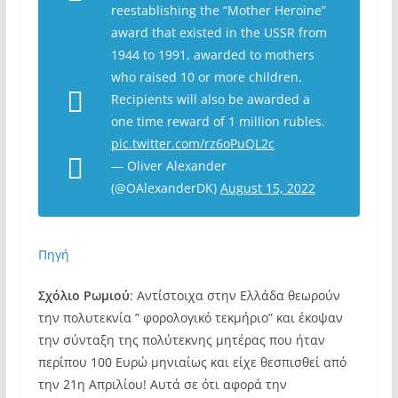
reestablishing the “Mother Heroine”
award that existed in the USSR from
1944 to 1991, awarded to mothers
who raised 10 or more children.
Recipients will also be awarded a
one time reward of 1 million rubles.
pic.twitter.com/rz6oPuQL2c
— Oliver Alexander
(@OAlexanderDK)
August 15, 2022
Πηγή
Σχόλιο Ρωμιού
: Αντίστοιχα στην Ελλάδα θεωρούν
την πολυτεκνία ” φορολογικό τεκμήριο” και έκοψαν
την σύνταξη της πολύτεκνης μητέρας που ήταν
περίπου 100 Ευρώ μηνιαίως και είχε θεσπισθεί από
την 21η Απριλίου! Αυτά σε ότι αφορά την