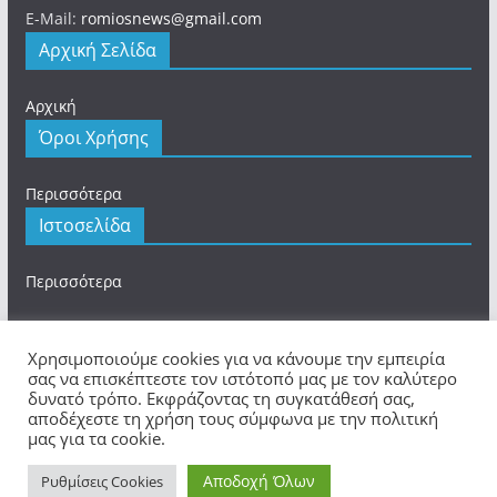
E-Mail:
romiosnews@gmail.com
Αρχική Σελίδα
Αρχική
Όροι Χρήσης
Περισσότερα
Ιστοσελίδα
Περισσότερα
Χρησιμοποιούμε cookies για να κάνουμε την εμπειρία
σας να επισκέπτεστε τον ιστότοπό μας με τον καλύτερο
δυνατό τρόπο. Εκφράζοντας τη συγκατάθεσή σας,
Πνευματικά Δικαιώματα © 2026
romios.online
. Τα
αποδέχεστε τη χρήση τους σύμφωνα με την πολιτική
πνευματικά δικαιώματα προστατεύονται.
μας για τα cookie.
Θέμα:
ColorMag
από ThemeGrill. Κατασκευασμένο με
Αποδοχή Όλων
WordPress
.
Ρυθμίσεις Cookies