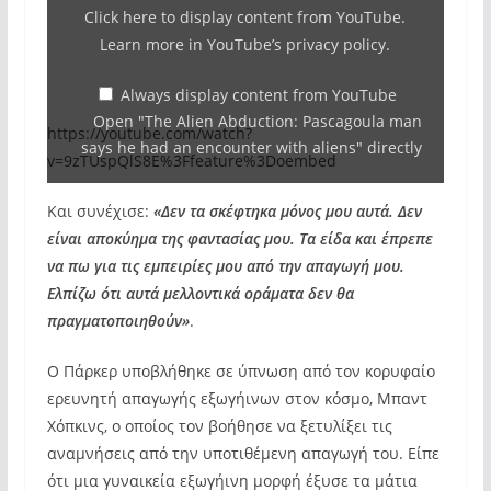
Abduction:
Click here to display content from YouTube.
Pascagoula
Learn more in
YouTube’s privacy policy
.
man
says
Always display content from YouTube
Open "The Alien Abduction: Pascagoula man
he
https://youtube.com/watch?
says he had an encounter with aliens" directly
had
v=9zTUspQlS8E%3Ffeature%3Doembed
an
Και συνέχισε:
«Δεν τα σκέφτηκα μόνος μου αυτά. Δεν
encounter
είναι αποκύημα της φαντασίας μου. Τα είδα και έπρεπε
with
να πω για τις εμπειρίες μου από την απαγωγή μου.
aliens"
Ελπίζω ότι αυτά μελλοντικά οράματα δεν θα
from
πραγματοποιηθούν»
.
YouTube
Ο Πάρκερ υποβλήθηκε σε ύπνωση από τον κορυφαίο
ερευνητή απαγωγής εξωγήινων στον κόσμο, Μπαντ
Χόπκινς, ο οποίος τον βοήθησε να ξετυλίξει τις
αναμνήσεις από την υποτιθέμενη απαγωγή του. Είπε
ότι μια γυναικεία εξωγήινη μορφή έξυσε τα μάτια