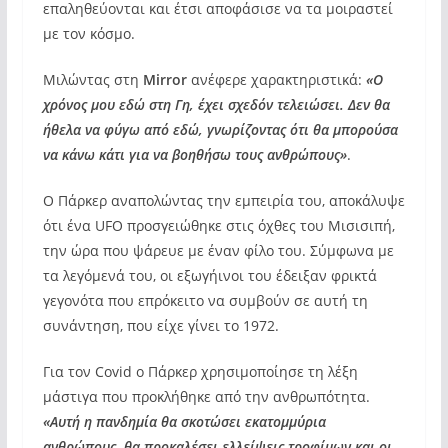
επαληθεύονται και έτσι αποφάσισε να τα μοιραστεί
με τον κόσμο.
Μιλώντας στη
Mirror
ανέφερε χαρακτηριστικά:
«Ο
χρόνος μου εδώ στη Γη, έχει σχεδόν τελειώσει. Δεν θα
ήθελα να φύγω από εδώ, γνωρίζοντας ότι θα μπορούσα
να κάνω κάτι για να βοηθήσω τους ανθρώπους»
.
Ο Πάρκερ αναπολώντας την εμπειρία του, αποκάλυψε
ότι ένα UFO προσγειώθηκε στις όχθες του Μισισιπή,
την ώρα που ψάρευε με έναν φίλο του. Σύμφωνα με
τα λεγόμενά του, οι εξωγήινοι του έδειξαν φρικτά
γεγονότα που επρόκειτο να συμβούν σε αυτή τη
συνάντηση, που είχε γίνει το 1972.
Για τον Covid ο Πάρκερ χρησιμοποίησε τη λέξη
μάστιγα που προκλήθηκε από την ανθρωπότητα.
«Αυτή η πανδημία θα σκοτώσει εκατομμύρια
ανθρώπους, θα προκαλέσει ελλείψεις τροφίμων και οι