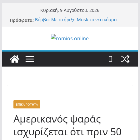
Μετάβαση
Κυριακή, 9 Αυγούστου, 2026
σε
Πρόσφατα:
Βόμβα: Με στήριξη Musk το νέο κόμμα
περιεχόμενο
Κασιδιάρη – Οι ένοικοι του Μαξίμου σε
πανικό, πατριωτικό τσουνάμι σαρώνει την
Ελλάδα
Α.Φάουτσι: Στις ΗΠΑ τον συνέλαβαν για τα
εγκλήματά του στην πανδημία – Στην Ελλάδα
τον έκαναν μέλος της Ακαδημίας Αθηνών!
Οι ρυθμιστές – Σαμαράς και Κασιδιάρης θα
πάρουν αθροιστικά 15%… προκαλούν δίνη
στο σύστημα και η συνεργασία με Le Pen
Και πάλι περί στελεχών….
«Ελπίδα για Δημοκρατία» σε ΜΜΕ: «Στόχος
είναι το Κίνημα της Μ.Καρυστιανού και όχι
το διεφθαρμένο σύστημα εξουσίας»
ΕΠΙΚΑΙΡΟΤΗΤΑ
Αμερικανός ψαράς
ισχυρίζεται ότι πριν 50