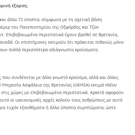
ωρινή έξαρση;
και άλλα 72 ύποπτα, σύμφωνα με τη σχετική βάση
ρέμερ του Πανεπιστημίου της Οξφόρδης και Τζον
τ. Επιβεβαιωμένα περιστατικά έχουν βρεθεί σε Βρετανία,
Καναδά. Οι επιστήμονες εκτιμούν ότι πρόκειται πιθανώς μόνο
ρχουν πολλά περισσότερα αδιάγνωστα κρούσματα.
ς που συνδέονται με άλλο γνωστό κρούσμα, αλλά και άλλες
Η Υπηρεσία Ασφάλεια της Βρετανίας (UKHSA) εκτιμά πλέον
 στις χώρες με επιβεβαιωμένα περιστατικά. Αρκετά αφορούν
 αυτό οι υγειονομικές αρχές καλούν τους ανθρώπους με αυτό
για τυχόν εξανθήματα ή άλλα ύποπτα συμπτώματα, ώστε