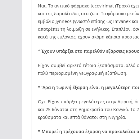
Ναι. Το αντιικό φάρμακο tecovirimat (Tpoxx) έχ
και της δαμαλίτιδας στα ζώα. Το φάρμακο μειώ
εμβόλιο Jynneos (γνωστό επίσης ως Imvanex και
αποτρέπει τη λοίμωξη σε ενήλικες. Επιπλέον, όσ
κατά της ευλογιάς, έχουν ακόμη κάποια προστασ
* Έχουν υπάρξει στο παρελθόν εξάρσεις κρου
Είχαν συμβεί αρκετά τέτοια ξεσπάσματα, αλλά
πολύ περιορισμένη γεωγραφική εξάπλωση.
* ‘Αρα η τωρινή έξαρση είναι η μεγαλύτερη που
Όχι. Είχαν υπάρξει μεγαλύτερες στην Αφρική, ό
και 25 θάνατοι στη Δημοκρατία του Κονγκό. Το 
κρούσματα και επτά θάνατοι στη Νιγηρία.
* Μπορεί η τρέχουσα έξαρση να προκαλείται α