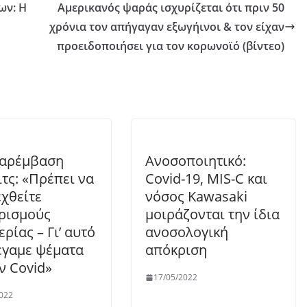
ων: Η
Αμερικανός ψαράς ισχυρίζεται ότι πριν 50
χρόνια τον απήγαγαν εξωγήινοι & τον είχαν
προειδοποιήσει για τον κορωνοϊό (βίντεο)
παρέμβαση
Ανοσοποιητικό:
ιτς: «Πρέπει να
Covid-19, MIS-C και
χθείτε
νόσος Kawasaki
ρισμούς
μοιράζονται την ίδια
ρίας – Γι’ αυτό
ανοσολογική
έγαμε ψέματα
απόκριση
ν Covid»
17/05/2022
022