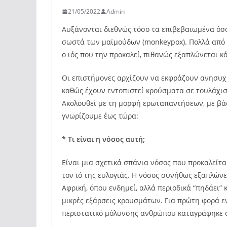
21/05/2022
Admin
Αυξάνονται διεθνώς τόσο τα επιβεβαιωμένα όσο
σωστά των μαϊμούδων (monkeypox). Πολλά από 
ο ιός που την προκαλεί, πιθανώς εξαπλώνεται κ
Οι επιστήμονες αρχίζουν να εκφράζουν ανησυχί
καθώς έχουν εντοπιστεί κρούσματα σε τουλάχισ
Ακολουθεί με τη μορφή ερωταπαντήσεων, με βάση
γνωρίζουμε έως τώρα:
* Τι είναι η νόσος αυτή;
Είναι μια σχετικά σπάνια νόσος που προκαλείται 
τον ιό της ευλογιάς. Η νόσος συνήθως εξαπλών
Αφρική, όπου ενδημεί, αλλά περιοδικά “πηδάει”
μικρές εξάρσεις κρουσμάτων. Για πρώτη φορά ε
περιστατικό μόλυνσης ανθρώπου καταγράφηκε σ