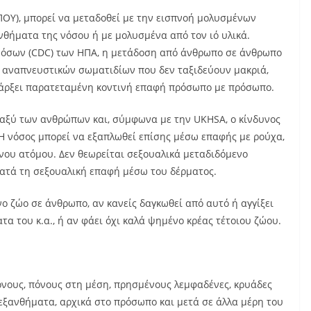
ΟΥ), μπορεί να μεταδοθεί με την εισπνοή μολυσμένων
νθήματα της νόσου ή με μολυσμένα από τον ιό υλικά.
Νόσων (CDC) των ΗΠΑ, η μετάδοση από άνθρωπο σε άνθρωπο
ν αναπνευστικών σωματιδίων που δεν ταξιδεύουν μακριά,
υπάρξει παρατεταμένη κοντινή επαφή πρόσωπο με πρόσωπο.
εταξύ των ανθρώπων και, σύμφωνα με την UKHSA, ο κίνδυνος
Η νόσος μπορεί να εξαπλωθεί επίσης μέσω επαφής με ρούχα,
ένου ατόμου. Δεν θεωρείται σεξουαλικά μεταδιδόμενο
κατά τη σεξουαλική επαφή μέσω του δέρματος.
ο ζώο σε άνθρωπο, αν κανείς δαγκωθεί από αυτό ή αγγίξει
τα του κ.α., ή αν φάει όχι καλά ψημένο κρέας τέτοιου ζώου.
νους, πόνους στη μέση, πρησμένους λεμφαδένες, κρυάδες
εξανθήματα, αρχικά στο πρόσωπο και μετά σε άλλα μέρη του