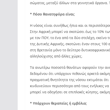
σώματος, μεταξύ άλλων στα γεννητικά όργανα. Τ
* Πόσο θανατηφόρα είναι;
Η νόσος είναι συνήθως ήπια και οι περισσότερο
Στην Αφρική μπορεί να σκοτώσει έως το 10% τ
με τον ΠΟΥ, το ένα από τα δύο στελέχη, εκείνο τ
της Δυτικής Αφρικής, σκοτώνει έναν στους 100 α
στη Βρετανία μόνο το δεύτερο δυτικοαφρικανικό
αλληλούχισης από άλλες χώρες.
Τα ανωτέρω ποσοστά θανάτων αφορούν την ανα
δεδομένου ότι υπάρχουν πιθανώς αρκετά ακόμη
πραγματική θνητότητα της νόσου εκτιμάται ότι 
κινδυνεύουν περισσότερο από τους ενήλικες ν
μπορεί να οδηγήσει σε επιπλοκές κύησης, ακόμη
* Υπάρχουν θεραπείες ή εμβόλια;