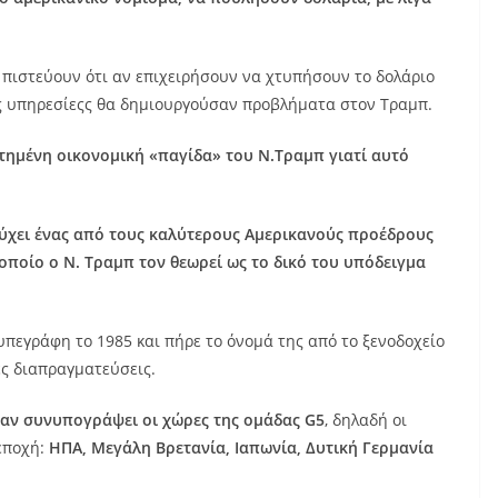
 πιστεύουν ότι αν επιχειρήσουν να χτυπήσουν το δολάριο
ές υπηρεσίεςς θα δημιουργούσαν προβλήματα στον Τραμπ.
τημένη οικονομική «παγίδα» του Ν.Τραμπ γιατί αυτό
τύχει ένας από τους καλύτερους Αμερικανούς προέδρους
οποίο ο Ν. Τραμπ τον θεωρεί ως το δικό του υπόδειγμα
υπεγράφη το 1985 και πήρε το όνομά της από το ξενοδοχείο
ές διαπραγματεύσεις.
χαν συνυπογράψει οι χώρες της ομάδας G5
, δηλαδή οι
 εποχή:
ΗΠΑ, Μεγάλη Βρετανία, Ιαπωνία, Δυτική Γερμανία