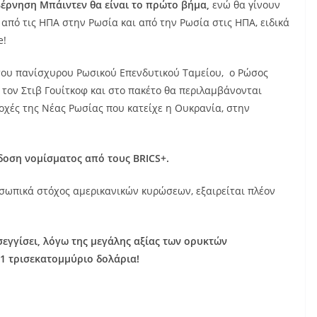
βέρνηση Μπάιντεν θα είναι το πρώτο βήμα,
ενώ θα γίνουν
πό τις ΗΠΑ στην Ρωσία και από την Ρωσία στις ΗΠΑ, ειδικά
e!
ς του πανίσχυρου Ρωσικού Επενδυτικού Ταμείου, ο Ρώσος
 τον Στιβ Γουίτκοφ και στο πακέτο θα περιλαμβάνονται
ιοχές της Νέας Ρωσίας που κατείχε η Ουκρανία, στην
δοση νομίσματος από τους BRICS+.
ροσωπικά στόχος αμερικανικών κυρώσεων, εξαιρείται πλέον
εγγίσει, λόγω της μεγάλης αξίας των ορυκτών
 1 τρισεκατομμύριο δολάρια!