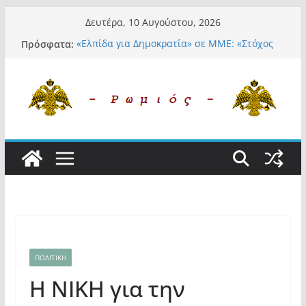
Μετάβαση
Δευτέρα, 10 Αυγούστου, 2026
σε
Πρόσφατα:
«Ελπίδα για Δημοκρατία» σε ΜΜΕ: «Στόχος
περιεχόμενο
είναι το Κίνημα της Μ.Καρυστιανού και όχι
το διεφθαρμένο σύστημα εξουσίας»
«Αιχμηρή» τοποθέτηση από την Μαρία
Καρυστιανού: Η απάντησή της σε
Θ.Αυγερινό και όσους αποχώρησαν από την
«Ελπίδα»
Α.Φάουτσι: Στις ΗΠΑ τον συνέλαβαν για τα
εγκλήματά του στην πανδημία – Στην
Ελλάδα τον έκαναν μέλος της Ακαδημίας
Αθηνών!
Οι ρυθμιστές – Σαμαράς και Κασιδιάρης θα
πάρουν αθροιστικά 15%… προκαλούν δίνη
στο σύστημα και η συνεργασία με Le Pen
Και πάλι περί στελεχών….
ΠΟΛΙΤΙΚΗ
Η ΝΙΚΗ για την