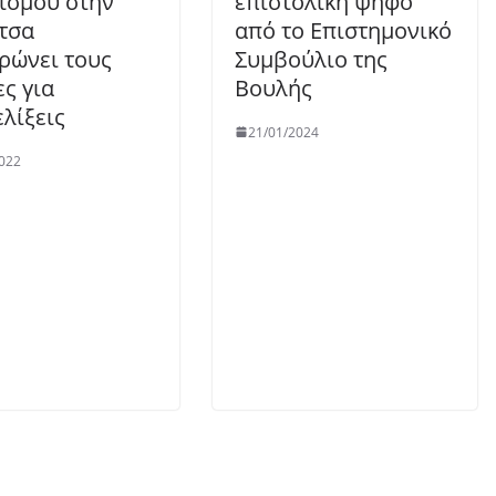
ισμού στην
επιστολική ψήφο
τσα
από το Επιστημονικό
ρώνει τους
Συμβούλιο της
ες για
Βουλής
ελίξεις
21/01/2024
022