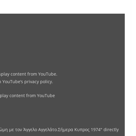
Display
"Ελεύθερη
Γνώμη
με
τον
Άγγελο
Αγγελάτο.Σήμερα
isplay content from YouTube.
Κυπρος
in
YouTube’s privacy policy
.
1974"
from
splay content from YouTube
YouTube
μη με τον Άγγελο Αγγελάτο.Σήμερα Κυπρος 1974" directly