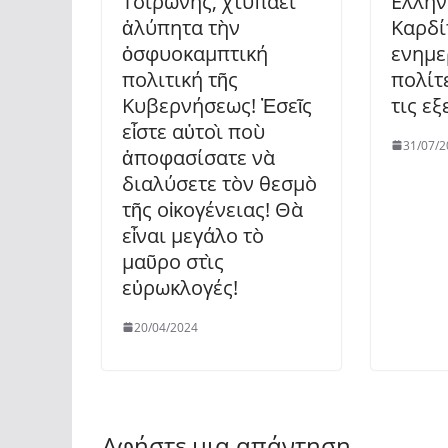
Τσιρώνης, χτυπάει
Ελλην
ἀλύπητα τὴν
Καρδί
ὀσφυοκαμπτική
ενημε
πολιτική τῆς
πολίτ
Κυβερνήσεως! Ἐσεῖς
τις εξ
εἶστε αὐτοὶ ποὺ
31/07/2
ἀποφασίσατε νὰ
διαλύσετε τὸν θεσμὸ
τῆς οἰκογένειας! Θὰ
εἶναι μεγάλο τὸ
μαῦρο στὶς
εὐρωκλογές!
20/04/2024
Αφήστε μια απάντηση