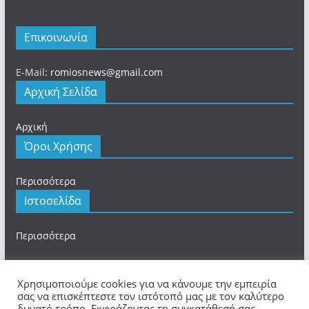
Επικοινωνία
E-Mail:
romiosnews@gmail.com
Αρχική Σελίδα
Αρχική
Όροι Χρήσης
Περισσότερα
Ιστοσελίδα
Περισσότερα
Χρησιμοποιούμε cookies για να κάνουμε την εμπειρία
σας να επισκέπτεστε τον ιστότοπό μας με τον καλύτερο
δυνατό τρόπο. Εκφράζοντας τη συγκατάθεσή σας,
Πνευματικά Δικαιώματα © 2026
romios.online
. Τα