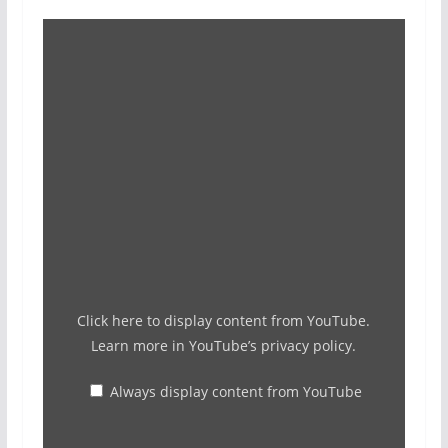
Display
"Τρόμος
στο
MEGA:
«Οι
νέοι
στηρίζουν
Κασιδιάρη»"
from
YouTube
Click here to display content from YouTube.
Learn more in
YouTube’s privacy policy
.
Always display content from YouTube