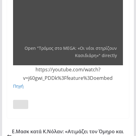
Open "Τρόμος στο MEGA: «Οι νέοι στηρίζουν
Κασιδιάρη»" directly
https://youtube.com/watch?
v=j60gwi_PDDk%3Ffeature%3Doembed
Πηγή
Ε.Μασκ κατά Κ.Νόλαν: «Ατιμάζει τον Όμηρο και