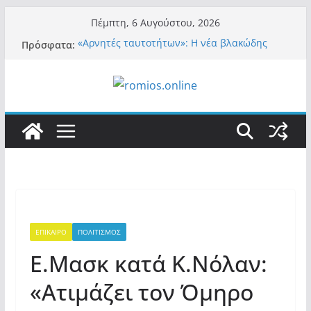
Μετάβαση
Πέμπτη, 6 Αυγούστου, 2026
σε
Πρόσφατα:
«Αρνητές ταυτοτήτων»: Η νέα βλακώδης
περιεχόμενο
ταμπέλα των συστημικών ΜΜΕ!
Βόμβα: Με στήριξη Musk το νέο κόμμα
Κασιδιάρη – Οι ένοικοι του Μαξίμου σε
πανικό, πατριωτικό τσουνάμι σαρώνει την
Ελλάδα
Σύρος: Βρετανίδα τουρίστρια έμεινε σε κώμα
42 ημέρες μετά από τσίμπημα τσιμπουριού!
– Η «μάχη» με τη σπάνια λοίμωξη
Ασύλληπτο: Έναν «Βόλο» με 102.000
παράνομους αλλοδαπούς πολιτογράφησε ως
«Έλληνες» η κυβέρνηση! (φωτο)
Περί στελεχών……
ΕΠΙΚΑΙΡΟ
ΠΟΛΙΤΙΣΜΟΣ
Ε.Μασκ κατά Κ.Νόλαν:
«Ατιμάζει τον Όμηρο