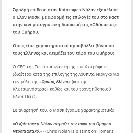
Σφοδρή επίθεση στον Κρίστοφερ Νόλαν εξαπέλυσε
ο Έλον Μασκ, με αφορμή τις επιλογές του στο καστ
στην κινηματογραφική διασκευή της «Οδύσσειας»
του Ομήρου.
Όπως είπε χαρακτηριστικά προσβάλλει βάναυσα
τους Έλληνες και ατιμάζει τον τάφο του Ομήρου!
Ο CEO της Tesla και ιδιοκτήτης του X στράφηκε
ιδιαίτερα κατά της επιλογής της Λουπίτα Νιόνγκο για
τον ρόλο της «
Ωραίας Ελένης»
(και της
Κλυταιμνήστρας), καθώς και του τρανς ηθοποιού
Έλιοτ Πέιτζ.
Σε ανάρτησή του, ο Μασκ έγραψε χαρακτηριστικά:
«Ο Κρίστοφερ Νόλαν ατιμάζει τον τάφο του Ομήρου.
Ντροπιαστικό.»
(«Chris Nolan is pissing on Homer’s