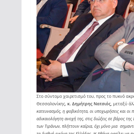
Στο σύντομο χαιρετισμό του, προς το πυκνό ακρ
Θεσσαλονίκης,
κ. Δημήτρης Νατσιός,
μεταξύ άλ
κατευνασμός, η φοβικότητα, οι υποχωρήσεις και οι π
αδικαιολόγητη ανοχή της, στις διώξεις σε βάρος της
των Τιράνων, πλήττουν καίρια, όχι μόνο μια σημαντ
τη διεθνή εικόνα της Ελλάδας. Η Αθήνα οφείλει να ε