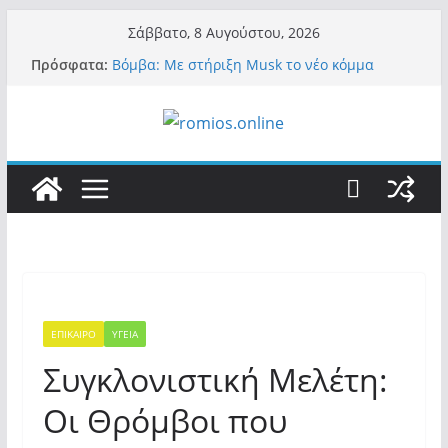
Μετάβαση
Σάββατο, 8 Αυγούστου, 2026
σε
Πρόσφατα:
Βόμβα: Με στήριξη Musk το νέο κόμμα
περιεχόμενο
Κασιδιάρη – Οι ένοικοι του Μαξίμου σε
πανικό, πατριωτικό τσουνάμι σαρώνει την
Ελλάδα
Α.Φάουτσι: Στις ΗΠΑ τον συνέλαβαν για τα
εγκλήματά του στην πανδημία – Στην Ελλάδα
τον έκαναν μέλος της Ακαδημίας Αθηνών!
Οι ρυθμιστές – Σαμαράς και Κασιδιάρης θα
πάρουν αθροιστικά 15%… προκαλούν δίνη
στο σύστημα και η συνεργασία με Le Pen
Και πάλι περί στελεχών….
«Ελπίδα για Δημοκρατία» σε ΜΜΕ: «Στόχος
είναι το Κίνημα της Μ.Καρυστιανού και όχι
το διεφθαρμένο σύστημα εξουσίας»
ΕΠΙΚΑΙΡΟ
ΥΓΕΙΑ
Συγκλονιστική Μελέτη:
Οι Θρόμβοι που