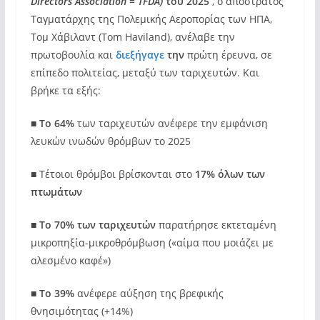
Directors Association = TFDA)
του 2025
, ο απόστρατος
Ταγματάρχης της Πολεμικής Αεροπορίας των ΗΠΑ,
Τομ Χάβιλαντ (Tom Haviland), ανέλαβε την
πρωτοβουλία και
διεξήγαγε
την
πρώτη έρευνα, σε
επίπεδο πολιτείας, μεταξύ των ταριχευτών. Και
βρήκε τα εξής:
■
Το 64%
των ταριχευτών ανέφερε την εμφάνιση
λευκών ινωδών θρόμβων το 2025
■ Τέτοιοι θρόμβοι βρίσκονται στο
17% όλων των
πτωμάτων
■
Το 70% των ταριχευτών
παρατήρησε εκτεταμένη
μικροπηξία-μικροθρόμβωση («αίμα που μοιάζει με
αλεσμένο καφέ»)
■
Το 39%
ανέφερε αύξηση της βρεφικής
θνησιμότητας (+14%)