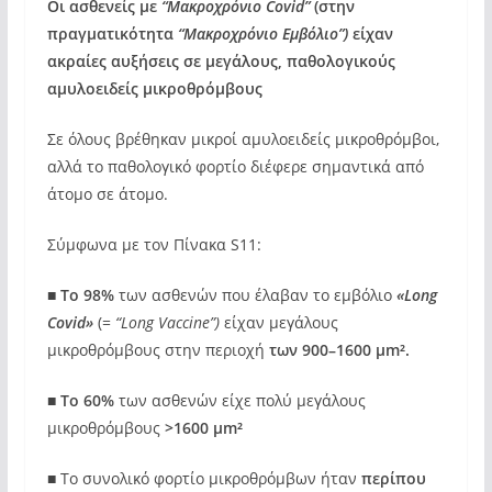
Οι ασθενείς με
“Μακροχρόνιο Covid”
(στην
πραγματικότητα
“Μακροχρόνιο Εμβόλιο”)
είχαν
ακραίες αυξήσεις σε μεγάλους, παθολογικούς
αμυλοειδείς μικροθρόμβους
Σε όλους βρέθηκαν μικροί αμυλοειδείς μικροθρόμβοι,
αλλά το παθολογικό φορτίο διέφερε σημαντικά από
άτομο σε άτομο.
Σύμφωνα με τον Πίνακα S11:
■
Το 98%
των ασθενών που έλαβαν το εμβόλιο
«Long
Covid»
(=
“Long Vaccine”)
είχαν μεγάλους
μικροθρόμβους στην περιοχή
των 900–1600 µm².
■
Το 60%
των ασθενών είχε πολύ μεγάλους
μικροθρόμβους
>1600 µm²
■ Το συνολικό φορτίο μικροθρόμβων ήταν
περίπου