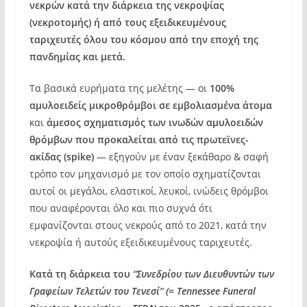
νεκρών κατά την διάρκεια της νεκροψίας
(
νεκροτομής) ή από τους εξειδικευμένους
ταριχευτές όλου του κόσμου από την εποχή της
πανδημίας και μετά.
Τα βασικά ευρήματα της μελέτης — οι
100%
αμυλοειδείς μικροθρόμβοι σε εμβολιασμένα άτομα
και
άμεσος σχηματισμός των ινωδών αμυλοειδών
θρόμβων που προκαλείται από τις πρωτεϊνες-
ακίδας (spike)
— εξηγούν με έναν ξεκάθαρο & σαφή
τρόπο τον μηχανισμό με τον οποίο σχηματίζονται
αυτοί οι μεγάλοι, ελαστικοί, λευκοί, ινώδεις θρόμβοι
που αναφέρονται όλο και πιο συχνά ότι
εμφανίζονται στους νεκρούς από το 2021, κατά την
νεκροψία ή αυτούς εξειδικευμένους ταριχευτές.
Κατά τη διάρκεια του
“Συνεδρίου των Διευθυντών των
Γραφείων Τελετών του Τενεσί” (= Tennessee Funeral