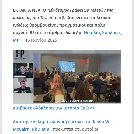
ΕΚΤΑΚΤΑ ΝΕΑ: Ο
“Σύνδεσμος Γραφείων Τελετών της
πολιτείας του Τενεσί”
επιβεβαιώνει ότι οι λευκοί
ινώδεις θρόμβοι είναι πραγματικοί και πολύ
συχνοί. Βλέπε το άρθρο εδώ
■
Δρ.
Νίκολας Χούλσερ,
MPH
16 Ιουνίου 2025
Διαβάστε ολόκληρη την ιστορία
ΕΔΩ >>
Από την εγκληματολογική έρευνα του Kevin W.
McCairn, PhD et al.
προκύπτει ότι αυτοί οι