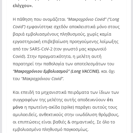
ελέγχου».
Η πάθηση που ονομάζεται
“Μακροχρόνιο Covid” (“Long
Covid”)
εμφανίστηκε σχεδόν αποκλειστικά μόνο στους
βαριά εμβολιασμένους πληθυσμούς, χωρίς καμία
εργαστηριακή επιβεβαίωση προηγούμενης λοίμωξης
από τον SARS-CoV-2 (τον γνωστό μας κορωνοϊό
Covid). Στην πραγματικότητα, η μελέτη αυτή
παρατηρεί την παθολογία των αποτελεσμάτων του
“Μακροχρόνιου Εμβολιασμού” (Long VACCINE),
και όχι
του
“Μακροχρόνιου Covid”.
Και επειδή τα μηχανιστικά πειράματα των ίδιων των
συγγραφέων της μελέτης αυτής αποδεικνύουν
ότι
μόνο
η πρωτεΐνη-ακίδα (spike) παράγει αυτούς τους
αμυλοειδείς, ανθεκτικούς στην ινωδόλυση θρόμβους,
οι επιπτώσεις είναι βαθιές & σημαντικές. Σε όλο το
εμβολιασμένο πληθυσμό παγκοσμίως.