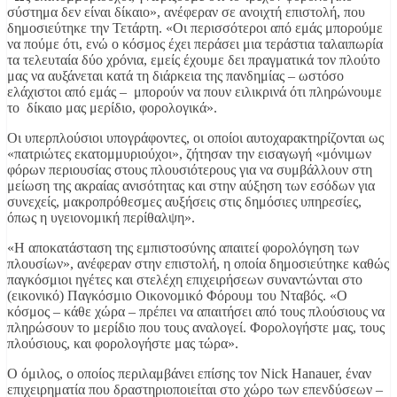
σύστημα δεν είναι δίκαιο», ανέφεραν σε ανοιχτή επιστολή, που
δημοσιεύτηκε την Τετάρτη. «Οι περισσότεροι από εμάς μπορούμε
να πούμε ότι, ενώ ο κόσμος έχει περάσει μια τεράστια ταλαιπωρία
τα τελευταία δύο χρόνια, εμείς έχουμε δει πραγματικά τον πλούτο
μας να αυξάνεται κατά τη διάρκεια της πανδημίας – ωστόσο
ελάχιστοι από εμάς – μπορούν να πουν ειλικρινά ότι πληρώνουμε
το δίκαιο μας μερίδιο, φορολογικά».
Οι υπερπλούσιοι υπογράφοντες, οι οποίοι αυτοχαρακτηρίζονται ως
«πατριώτες εκατομμυριούχοι», ζήτησαν την εισαγωγή «μόνιμων
φόρων περιουσίας στους πλουσιότερους για να συμβάλλουν στη
μείωση της ακραίας ανισότητας και στην αύξηση των εσόδων για
συνεχείς, μακροπρόθεσμες αυξήσεις στις δημόσιες υπηρεσίες,
όπως η υγειονομική περίθαλψη».
«Η αποκατάσταση της εμπιστοσύνης απαιτεί φορολόγηση των
πλουσίων», ανέφεραν στην επιστολή, η οποία δημοσιεύτηκε καθώς
παγκόσμιοι ηγέτες και στελέχη επιχειρήσεων συναντώνται στο
(εικονικό) Παγκόσμιο Οικονομικό Φόρουμ του Νταβός. «Ο
κόσμος – κάθε χώρα – πρέπει να απαιτήσει από τους πλούσιους να
πληρώσουν το μερίδιο που τους αναλογεί. Φορολογήστε μας, τους
πλούσιους, και φορολογήστε μας τώρα».
Ο όμιλος, ο οποίος περιλαμβάνει επίσης τον Nick Hanauer, έναν
επιχειρηματία που δραστηριοποιείται στο χώρο των επενδύσεων –