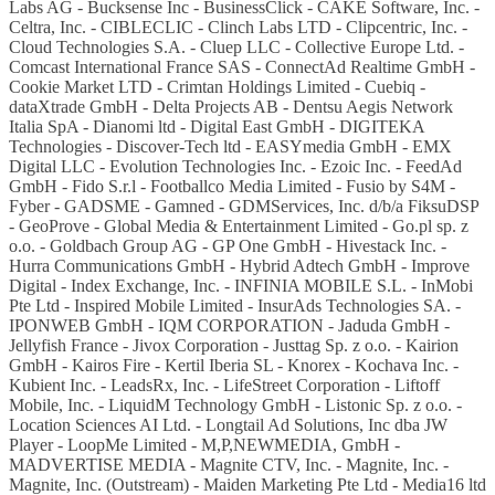
Labs AG - Bucksense Inc - BusinessClick - CAKE Software, Inc. -
Celtra, Inc. - CIBLECLIC - Clinch Labs LTD - Clipcentric, Inc. -
Cloud Technologies S.A. - Cluep LLC - Collective Europe Ltd. -
Comcast International France SAS - ConnectAd Realtime GmbH -
Cookie Market LTD - Crimtan Holdings Limited - Cuebiq -
dataXtrade GmbH - Delta Projects AB - Dentsu Aegis Network
Italia SpA - Dianomi ltd - Digital East GmbH - DIGITEKA
Technologies - Discover-Tech ltd - EASYmedia GmbH - EMX
Digital LLC - Evolution Technologies Inc. - Ezoic Inc. - FeedAd
GmbH - Fido S.r.l - Footballco Media Limited - Fusio by S4M -
Fyber - GADSME - Gamned - GDMServices, Inc. d/b/a FiksuDSP
- GeoProve - Global Media & Entertainment Limited - Go.pl sp. z
o.o. - Goldbach Group AG - GP One GmbH - Hivestack Inc. -
Hurra Communications GmbH - Hybrid Adtech GmbH - Improve
Digital - Index Exchange, Inc. - INFINIA MOBILE S.L. - InMobi
Pte Ltd - Inspired Mobile Limited - InsurAds Technologies SA. -
IPONWEB GmbH - IQM CORPORATION - Jaduda GmbH -
Jellyfish France - Jivox Corporation - Justtag Sp. z o.o. - Kairion
GmbH - Kairos Fire - Kertil Iberia SL - Knorex - Kochava Inc. -
Kubient Inc. - LeadsRx, Inc. - LifeStreet Corporation - Liftoff
Mobile, Inc. - LiquidM Technology GmbH - Listonic Sp. z o.o. -
Location Sciences AI Ltd. - Longtail Ad Solutions, Inc dba JW
Player - LoopMe Limited - M,P,NEWMEDIA, GmbH -
MADVERTISE MEDIA - Magnite CTV, Inc. - Magnite, Inc. -
Magnite, Inc. (Outstream) - Maiden Marketing Pte Ltd - Media16 ltd