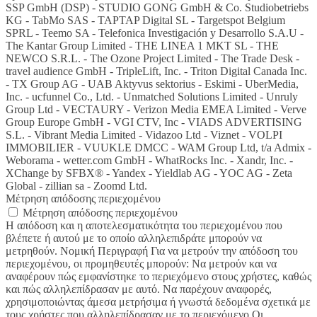
SSP GmbH (DSP) - STUDIO GONG GmbH & Co. Studiobetriebs
KG - TabMo SAS - TAPTAP Digital SL - Targetspot Belgium
SPRL - Teemo SA - Telefonica Investigación y Desarrollo S.A.U -
The Kantar Group Limited - THE LINEA 1 MKT SL - THE
NEWCO S.R.L. - The Ozone Project Limited - The Trade Desk -
travel audience GmbH - TripleLift, Inc. - Triton Digital Canada Inc.
- TX Group AG - UAB Aktyvus sektorius - Eskimi - UberMedia,
Inc. - ucfunnel Co., Ltd. - Unmatched Solutions Limited - Unruly
Group Ltd - VECTAURY - Verizon Media EMEA Limited - Verve
Group Europe GmbH - VGI CTV, Inc - VIADS ADVERTISING
S.L. - Vibrant Media Limited - Vidazoo Ltd - Viznet - VOLPI
IMMOBILIER - VUUKLE DMCC - WAM Group Ltd, t/a Admix -
Weborama - wetter.com GmbH - WhatRocks Inc. - Xandr, Inc. -
XChange by SFBX® - Yandex - Yieldlab AG - YOC AG - Zeta
Global - zillian sa - Zoomd Ltd.
Μέτρηση απόδοσης περιεχομένου
Μέτρηση απόδοσης περιεχομένου
Η απόδοση και η αποτελεσματικότητα του περιεχομένου που
βλέπετε ή αυτού με το οποίο αλληλεπιδράτε μπορούν να
μετρηθούν. Νομική Περιγραφή Για να μετρούν την απόδοση του
περιεχομένου, οι προμηθευτές μπορούν: Να μετρούν και να
αναφέρουν πώς εμφανίστηκε το περιεχόμενο στους χρήστες, καθώς
και πώς αλληλεπίδρασαν με αυτό. Να παρέχουν αναφορές,
χρησιμοποιώντας άμεσα μετρήσιμα ή γνωστά δεδομένα σχετικά με
τους χρήστες που αλληλεπίδρασαν με το περιεχόμενο Οι