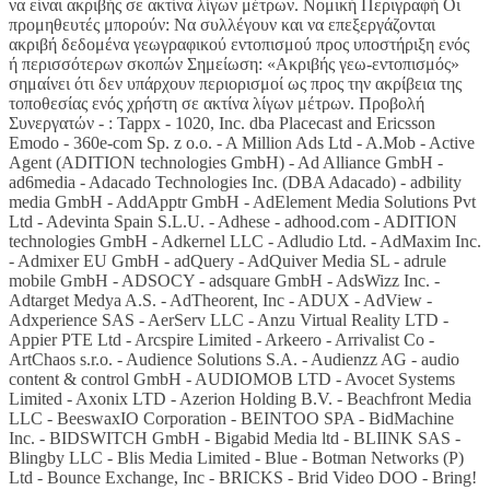
να είναι ακριβής σε ακτίνα λίγων μέτρων. Νομική Περιγραφή Οι
προμηθευτές μπορούν: Να συλλέγουν και να επεξεργάζονται
ακριβή δεδομένα γεωγραφικού εντοπισμού προς υποστήριξη ενός
ή περισσότερων σκοπών Σημείωση: «Ακριβής γεω-εντοπισμός»
σημαίνει ότι δεν υπάρχουν περιορισμοί ως προς την ακρίβεια της
τοποθεσίας ενός χρήστη σε ακτίνα λίγων μέτρων. Προβολή
Συνεργατών - : Tappx - 1020, Inc. dba Placecast and Ericsson
Emodo - 360e-com Sp. z o.o. - A Million Ads Ltd - A.Mob - Active
Agent (ADITION technologies GmbH) - Ad Alliance GmbH -
ad6media - Adacado Technologies Inc. (DBA Adacado) - adbility
media GmbH - AddApptr GmbH - AdElement Media Solutions Pvt
Ltd - Adevinta Spain S.L.U. - Adhese - adhood.com - ADITION
technologies GmbH - Adkernel LLC - Adludio Ltd. - AdMaxim Inc.
- Admixer EU GmbH - adQuery - AdQuiver Media SL - adrule
mobile GmbH - ADSOCY - adsquare GmbH - AdsWizz Inc. -
Adtarget Medya A.S. - AdTheorent, Inc - ADUX - AdView -
Adxperience SAS - AerServ LLC - Anzu Virtual Reality LTD -
Appier PTE Ltd - Arcspire Limited - Arkeero - Arrivalist Co -
ArtChaos s.r.o. - Audience Solutions S.A. - Audienzz AG - audio
content & control GmbH - AUDIOMOB LTD - Avocet Systems
Limited - Axonix LTD - Azerion Holding B.V. - Beachfront Media
LLC - BeeswaxIO Corporation - BEINTOO SPA - BidMachine
Inc. - BIDSWITCH GmbH - Bigabid Media ltd - BLIINK SAS -
Blingby LLC - Blis Media Limited - Blue - Botman Networks (P)
Ltd - Bounce Exchange, Inc - BRICKS - Brid Video DOO - Bring!