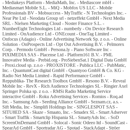
- Mediakeys Platform - MediaMath, Inc. - Mediascore mbH -
Mediasmart Mobile S.L. - MiQ - Mobfox US LLC - Mobile
Professionals BV - Mobsuccess - MyTraffic - N Technologies Inc. -
Near Pte Ltd - Neodata Group srl - netzeffekt GmbH - Next Media
SRL - Nielsen Marketing Cloud - Noster Finance S.L. -
NumberEight Technologies Ltd - numberly - On Device Research
Limited - OnAudience Ltd - ONEcount - OneTag Limited -
Onfocus (Adagio) - Online Advertising Network Sp. z o.o. - Online
Solution - OnProspects Ltd - Opt Out Advertising B.V. - Pelmorex
Corp. - Permodo GmbH - Persona.ly - Piano Software Inc -
PIXIMEDIA SAS - Placense Ltd - Platform161 B.V. - PML
Innovative Media - Prebid.org - ProSiebenSat.1 Digital Data GmbH
- Proxi.cloud sp. z.o.o - PROXISTORE - Publica LLC - PubMatic,
Inc. - QuantumCast digital GmbH - Quantyoo GmbH & Co. KG -
Radio Net Media Limited - Rapid Performance GmbH -
Reppublika- The Research Toolbox GmbH - Resono B.V. - Reveal
Mobile Inc - RevX - Rich Audience Technologies SL - Ringier Axel
Springer Polska sp. z o.o. - RMSi Radio Marketing Service
interactive GmbH - Roku Advertising Services - Romios - Roq.ad
Inc. - Samsung Ads - Seeding Alliance GmbH - Seznam.cz, a.s. -
Sift Media, Inc - Simplifi Holdings Inc - SINGLESPOT SAS -
SITU8ED SA - Skaze - Smaato, Inc. - Smadex SL - Smart Adserver
- Smart Traffik - Smartclip Hispania SL - SmartyAds Inc. - SoD
ScreenOnDemand GmbH - Solocal - Sonic Odeeo ltd - SoundCast -
SpearAd GmbH - Sportradar AG - Spotad - StackAdapt - Ströer