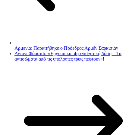
Αρμενία: Παραιτήθηκε ο Πρόεδρος Αρμέν Σαρκισιάν
Άντονι Φάουτσι: «Έρχεται και 4η ενισχυτική δόση – Τα
αντισώματα από τις υπόλοιπες τρεις πέφτουν»!