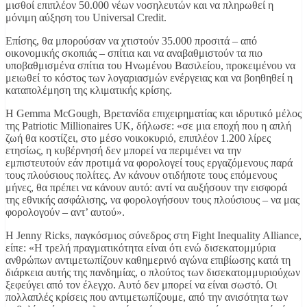
μισθοί επιπλέον 50.000 νέων νοσηλευτών και να πληρωθεί η
μόνιμη αύξηση του Universal Credit.
Επίσης, θα μπορούσαν να χτιστούν 35.000 προσιτά – από
οικονομικής σκοπιάς – σπίτια και να αναβαθμιστούν τα πιο
υποβαθμισμένα σπίτια του Ηνωμένου Βασιλείου, προκειμένου να
μειωθεί το κόστος των λογαριασμών ενέργειας και να βοηθηθεί η
καταπολέμηση της κλιματικής κρίσης.
Η Gemma McGough, Βρετανίδα επιχειρηματίας και ιδρυτικό μέλος
της Patriotic Millionaires UK, δήλωσε: «σε μια εποχή που η απλή
ζωή θα κοστίζει, στο μέσο νοικοκυριό, επιπλέον 1.200 λίρες
ετησίως, η κυβέρνησή δεν μπορεί να περιμένει να την
εμπιστευτούν εάν προτιμά να φορολογεί τους εργαζόμενους παρά
τους πλούσιους πολίτες. Αν κάνουν οτιδήποτε τους επόμενους
μήνες, θα πρέπει να κάνουν αυτό: αντί να αυξήσουν την εισφορά
της εθνικής ασφάλισης, να φορολογήσουν τους πλούσιους – να μας
φορολογούν – αντ’ αυτού».
Η Jenny Ricks, παγκόσμιος σύνεδρος στη Fight Inequality Alliance,
είπε: «Η τρελή πραγματικότητα είναι ότι ενώ δισεκατομμύρια
ανθρώπων αντιμετωπίζουν καθημερινό αγώνα επιβίωσης κατά τη
διάρκεια αυτής της πανδημίας, ο πλούτος των δισεκατομμυριούχων
ξεφεύγει από τον έλεγχο. Αυτό δεν μπορεί να είναι σωστό. Οι
πολλαπλές κρίσεις που αντιμετωπίζουμε, από την ανισότητα των