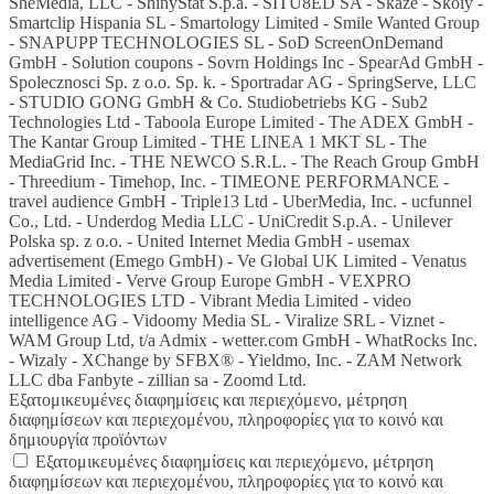
SheMedia, LLC - ShinyStat S.p.a. - SITU8ED SA - Skaze - Skoiy -
Smartclip Hispania SL - Smartology Limited - Smile Wanted Group
- SNAPUPP TECHNOLOGIES SL - SoD ScreenOnDemand
GmbH - Solution coupons - Sovrn Holdings Inc - SpearAd GmbH -
Spolecznosci Sp. z o.o. Sp. k. - Sportradar AG - SpringServe, LLC
- STUDIO GONG GmbH & Co. Studiobetriebs KG - Sub2
Technologies Ltd - Taboola Europe Limited - The ADEX GmbH -
The Kantar Group Limited - THE LINEA 1 MKT SL - The
MediaGrid Inc. - THE NEWCO S.R.L. - The Reach Group GmbH
- Threedium - Timehop, Inc. - TIMEONE PERFORMANCE -
travel audience GmbH - Triple13 Ltd - UberMedia, Inc. - ucfunnel
Co., Ltd. - Underdog Media LLC - UniCredit S.p.A. - Unilever
Polska sp. z o.o. - United Internet Media GmbH - usemax
advertisement (Emego GmbH) - Ve Global UK Limited - Venatus
Media Limited - Verve Group Europe GmbH - VEXPRO
TECHNOLOGIES LTD - Vibrant Media Limited - video
intelligence AG - Vidoomy Media SL - Viralize SRL - Viznet -
WAM Group Ltd, t/a Admix - wetter.com GmbH - WhatRocks Inc.
- Wizaly - XChange by SFBX® - Yieldmo, Inc. - ZAM Network
LLC dba Fanbyte - zillian sa - Zoomd Ltd.
Εξατομικευμένες διαφημίσεις και περιεχόμενο, μέτρηση
διαφημίσεων και περιεχομένου, πληροφορίες για το κοινό και
δημιουργία προϊόντων
Εξατομικευμένες διαφημίσεις και περιεχόμενο, μέτρηση
διαφημίσεων και περιεχομένου, πληροφορίες για το κοινό και