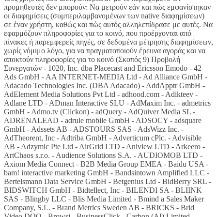
προμηθευτές δεν μπορούν: Να μετρούν εάν και πώς εμφανίστηκαν
οι διαφημίσεις (συμπεριλαμβανομένων των native διαφημίσεων)
σε έναν χρήστη, καθώς και πώς αυτός αλληλεπίδρασε με αυτές. Να
εφαρμόζουν πληροφορίες για το κοινό, που προέρχονται από
πίνακες ή παρεμφερείς πηγές, σε δεδομένα μέτρησης διαφημίσεων,
χωρίς νόμιμο λόγο, για να πραγματοποιούν έρευνα αγοράς και να
αποκτούν πληροφορίες για το κοινό (Σκοπός 9) Προβολή
Συνεργατών - 1020, Inc. dba Placecast and Ericsson Emodo - 42
Ads GmbH - AA INTERNET-MEDIA Ltd - Ad Alliance GmbH -
Adacado Technologies Inc. (DBA Adacado) - AddApptr GmbH -
AdElement Media Solutions Pvt Ltd - adhood.com - Adikteev -
Adlane LTD - ADman Interactive SLU - AdMaxim Inc. - admetrics
GmbH - Admo.tv (Clickon) - adQuery - AdQuiver Media SL -
ADRENALEAD - adrule mobile GmbH - ADSOCY - adsquare
GmbH - Adssets AB - ADSTOURS SAS - AdsWizz Inc. -
AdTheorent, Inc - Adtriba GmbH - Adverticum cPlc. - Advisible
AB - Adzymic Pte Ltd - AirGrid LTD - Aniview LTD - Arkeero -
ArtChaos s.r.o. - Audience Solutions S.A. - AUDIOMOB LTD -
Axiom Media Connect - B2B Media Group EMEA - Baidu USA -
bam! interactive marketing GmbH - Bandsintown Amplified LLC -
Bertelsmann Data Service GmbH - Betgenius Ltd - BidBerry SRL -
BIDSWITCH GmbH - Bidtellect, Inc - BILENDI SA - BLIINK
SAS - Blingby LLC - Blis Media Limited - Bmind a Sales Maker
Company, S.L. - Brand Metrics Sweden AB - BRICKS - Brid
Video DOO - Browsi - BusinessClick - Carbon (AI) Limited -