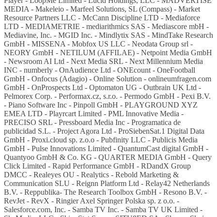
Player - LoopMe Limited - Lucid Holdings, LLC - MADVERTISE
MEDIA - Makeleio - Marfeel Solutions, SL (Compass) - Market
Resource Partners LLC - McCann Discipline LTD - Mediaforce
LTD - MEDIAMETRIE - mediarithmics SAS - Mediascore mbH -
Mediavine, Inc. - MGID Inc. - Mindlytix SAS - MindTake Research
GmbH - MISSENA - Mobfox US LLC - Neodata Group srl -
NEORY GmbH - NETILUM (AFFILAE) - Netpoint Media GmbH
- Newsroom AI Ltd - Next Media SRL - Next Millennium Media
INC - numberly - OnAudience Ltd - ONEcount - OneFootball
GmbH - Onfocus (Adagio) - Online Solution - onlineumfragen.com
GmbH - OnProspects Ltd - Optomaton UG - Outbrain UK Ltd -
Pelmorex Corp. - Performax.cz, s.r.o. - Permodo GmbH - Pexi B.V.
- Piano Software Inc - Pinpoll GmbH - PLAYGROUND XYZ
EMEA LTD - Playrcart Limited - PML Innovative Media -
PRECISO SRL - Pressboard Media Inc - Programatica de
publicidad S.L. - Project Agora Ltd - ProSiebenSat.1 Digital Data
GmbH - Proxi.cloud sp. z.o.o - Pubfinity LLC - Publicis Media
GmbH - Pulse Innovations Limited - QuantumCast digital GmbH -
Quantyoo GmbH & Co. KG - QUARTER MEDIA GmbH - Query
Click Limited - Rapid Performance GmbH - RDandX Group
DMCC - Realeyes OU - Realytics - Rebold Marketing &
Communication SLU - Reignn Platform Ltd - Relay42 Netherlands
B.V. - Reppublika- The Research Toolbox GmbH - Resono B.V. -
RevJet - RevX - Ringier Axel Springer Polska sp. z o.o. -
Salesforce.com, Inc. - Samba TV Inc. - Samba TV UK Limited -