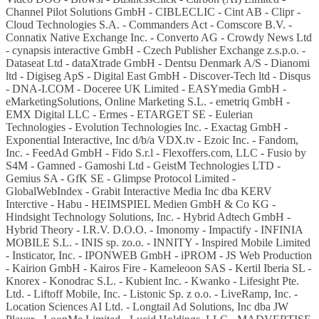
Channel Pilot Solutions GmbH - CIBLECLIC - Cint AB - Clipr -
Cloud Technologies S.A. - Commanders Act - Comscore B.V. -
Connatix Native Exchange Inc. - Converto AG - Crowdy News Ltd
- cynapsis interactive GmbH - Czech Publisher Exchange z.s.p.o. -
Dataseat Ltd - dataXtrade GmbH - Dentsu Denmark A/S - Dianomi
ltd - Digiseg ApS - Digital East GmbH - Discover-Tech ltd - Disqus
- DNA-I.COM - Doceree UK Limited - EASYmedia GmbH -
eMarketingSolutions, Online Marketing S.L. - emetriq GmbH -
EMX Digital LLC - Ermes - ETARGET SE - Eulerian
Technologies - Evolution Technologies Inc. - Exactag GmbH -
Exponential Interactive, Inc d/b/a VDX.tv - Ezoic Inc. - Fandom,
Inc. - FeedAd GmbH - Fido S.r.l - Flexoffers.com, LLC - Fusio by
S4M - Gamned - Gamoshi Ltd - GeistM Technologies LTD -
Gemius SA - GfK SE - Glimpse Protocol Limited -
GlobalWebIndex - Grabit Interactive Media Inc dba KERV
Interctive - Habu - HEIMSPIEL Medien GmbH & Co KG -
Hindsight Technology Solutions, Inc. - Hybrid Adtech GmbH -
Hybrid Theory - I.R.V. D.O.O. - Imonomy - Impactify - INFINIA
MOBILE S.L. - INIS sp. zo.o. - INNITY - Inspired Mobile Limited
- Insticator, Inc. - IPONWEB GmbH - iPROM - JS Web Production
- Kairion GmbH - Kairos Fire - Kameleoon SAS - Kertil Iberia SL -
Knorex - Konodrac S.L. - Kubient Inc. - Kwanko - Lifesight Pte.
Ltd. - Liftoff Mobile, Inc. - Listonic Sp. z o.o. - LiveRamp, Inc. -
Location Sciences AI Ltd. - Longtail Ad Solutions, Inc dba JW