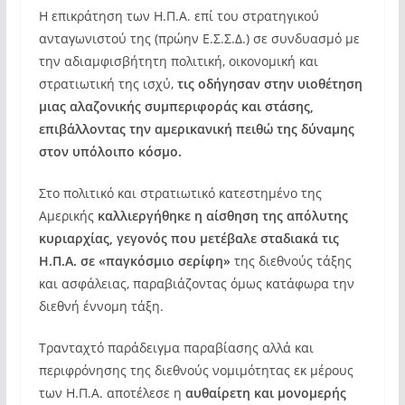
Η επικράτηση των Η.Π.Α. επί του στρατηγικού
ανταγωνιστού της (πρώην Ε.Σ.Σ.Δ.) σε συνδυασμό με
την αδιαμφισβήτητη πολιτική, οικονομική και
στρατιωτική της ισχύ,
τις οδήγησαν στην υιοθέτηση
μιας αλαζονικής συμπεριφοράς και στάσης,
επιβάλλοντας την αμερικανική πειθώ της δύναμης
στον υπόλοιπο κόσμο.
Στο πολιτικό και στρατιωτικό κατεστημένο της
Αμερικής
καλλιεργήθηκε η αίσθηση της απόλυτης
κυριαρχίας, γεγονός που μετέβαλε σταδιακά τις
Η.Π.Α. σε «παγκόσμιο σερίφη»
της διεθνούς τάξης
και ασφάλειας, παραβιάζοντας όμως κατάφωρα την
διεθνή έννομη τάξη.
Τρανταχτό παράδειγμα παραβίασης αλλά και
περιφρόνησης της διεθνούς νομιμότητας εκ μέρους
των Η.Π.Α. αποτέλεσε η
αυθαίρετη και μονομερής