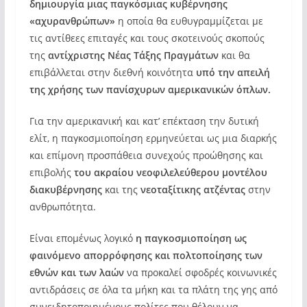
δημιουργία μιας παγκόσμιας κυβέρνησης
«αχυρανθρώπων»
η οποία θα ευθυγραμμίζεται με
τις αντίθεες επιταγές και τους σκοτεινούς σκοπούς
της
αντίχριστης Νέας Τάξης Πραγμάτων
και θα
επιβάλλεται στην διεθνή κοινότητα
υπό την απειλή
της χρήσης των πανίσχυρων αμερικανικών όπλων.
Για την αμερικανική και κατ’ επέκταση την δυτική
ελίτ, η παγκοσμιοποίηση ερμηνεύεται ως μια διαρκής
και επίμονη προσπάθεια συνεχούς προώθησης και
επιβολής
του ακραίου νεοφιλελεύθερου μοντέλου
διακυβέρνησης
και της
νεοταξίτικης ατζέντας
στην
ανθρωπότητα.
Είναι επομένως λογικό
η παγκοσμιοποίηση ως
φαινόμενο απορρόφησης και πολτοποίησης των
εθνών και των λαών
να προκαλεί σφοδρές κοινωνικές
αντιδράσεις σε όλα τα μήκη και τα πλάτη της γης από
συνειδητοποιημένους πολίτες που θέλουν να