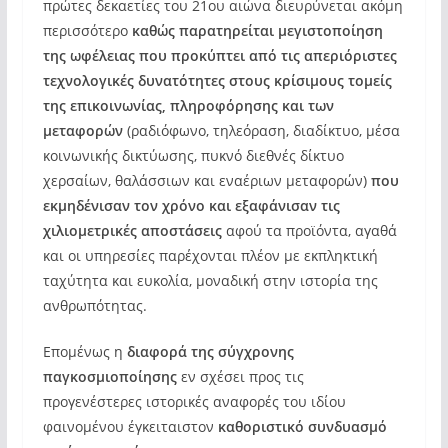
πρώτες δεκαετίες του 21ου αιώνα διευρύνεται ακόμη
περισσότερο
καθώς παρατηρείται μεγιστοποίηση
της ωφέλειας που προκύπτει από τις απεριόριστες
τεχνολογικές δυνατότητες στους κρίσιμους τομείς
της επικοινωνίας, πληροφόρησης
και των
μεταφορών
(ραδιόφωνο, τηλεόραση, διαδίκτυο, μέσα
κοινωνικής δικτύωσης, πυκνό διεθνές δίκτυο
χερσαίων, θαλάσσιων και εναέριων μεταφορών)
που
εκμηδένισαν τον χρόνο και εξαφάνισαν τις
χιλιομετρικές αποστάσεις
αφού τα προϊόντα, αγαθά
και οι υπηρεσίες παρέχονται πλέον με εκπληκτική
ταχύτητα και ευκολία, μοναδική στην ιστορία της
ανθρωπότητας.
Επομένως η
διαφορά της σύγχρονης
παγκοσμιοποίησης
εν σχέσει προς τις
προγενέστερες ιστορικές αναφορές του ιδίου
φαινομένου έγκειταιστον
καθοριστικό συνδυασμό