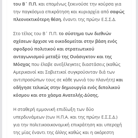
του Β΄ Π.Π.
και επομένως ξεκινούσε την κούρσα για
την παγκόσμια επικράτηση και κυριαρχία από
σαφώς
πλεονεκτικότερη θέση
, έναντι της πρώην Ε.Σ.Σ.Δ.
Στο τέλος του Β΄ Π.Π.
το σύστημα των διεθνών
σχέσεων άρχισε να οικοδομείται στην βάση ενός
σφοδρού πολιτικού και στρατιωτικού
ανταγωνισμού μεταξύ της Ουάσιγκτον και της
Μόσχας
που έλαβε ανεξέλεγκτες διαστάσεις (καθώς
Αμερικανοί και Σοβιετικοί συγκρούονταν διά των
αντιπροσώπων τους σε κάθε γωνιά του πλανήτη)
και
οδήγησε τελικώς στην δημιουργία ενός διπολικού
κόσμου και στο χάσμα Ανατολής-Δύσης.
Η σταθερή εμμονική επιδίωξη των δύο
υπερδυνάμεων (των Η.Π.Α. και της πρώην Ε.Σ.Σ.Δ.)
για την πολιτικοοικονομική επικράτηση και υπεροχή
της μίας έναντι της άλλης καθώς και η ακόρεστη