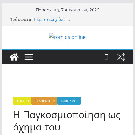
Μετάβαση
Παρασκευή, 7 Αυγούστου, 2026
σε
Πρόσφατα:
Περί στελεχών……
περιεχόμενο
«Ελπίδα για Δημοκρατία» σε ΜΜΕ: «Στόχος
είναι το Κίνημα της Μ.Καρυστιανού και όχι
το διεφθαρμένο σύστημα εξουσίας»
Βόμβα: Με στήριξη Musk το νέο κόμμα
Κασιδιάρη – Οι ένοικοι του Μαξίμου σε
πανικό, πατριωτικό τσουνάμι σαρώνει την
Ελλάδα
Σύρος: Βρετανίδα τουρίστρια έμεινε σε κώμα
42 ημέρες μετά από τσίμπημα τσιμπουριού!
– Η «μάχη» με τη σπάνια λοίμωξη
Ασύλληπτο: Έναν «Βόλο» με 102.000
παράνομους αλλοδαπούς πολιτογράφησε ως
«Έλληνες» η κυβέρνηση! (φωτο)
ΕΠΙΚΑΙΡΟ
ΕΠΙΚΑΙΡΟΤΗΤΑ
ΠΟΛΙΤΙΣΜΟΣ
Η Παγκοσμιοποίηση ως
όχημα του