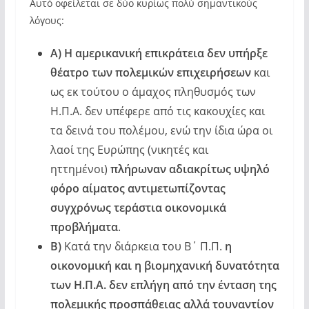
Αυτό οφείλεται σε δύο κυρίως πολύ σημαντικούς
λόγους:
Α) Η αμερικανική επικράτεια δεν υπήρξε
θέατρο των πολεμικών επιχειρήσεων
και
ως εκ τούτου ο άμαχος πληθυσμός των
Η.Π.Α. δεν υπέφερε από τις κακουχίες και
τα δεινά του πολέμου, ενώ την ίδια ώρα οι
λαοί της Ευρώπης (νικητές και
ηττημένοι)
πλήρωναν αδιακρίτως υψηλό
φόρο αίματος αντιμετωπίζοντας
συγχρόνως τεράστια οικονομικά
προβλήματα
.
Β)
Κατά την διάρκεια του Β΄ Π.Π.
η
οικονομική και η βιομηχανική δυνατότητα
των Η.Π.Α. δεν επλήγη από την ένταση της
πολεμικής προσπάθειας αλλά τουναντίον