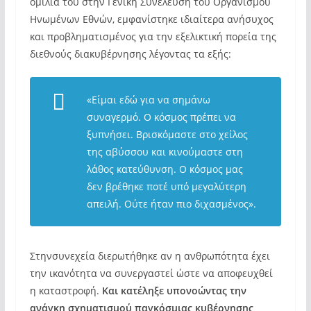
ομιλία του στην Γενική Συνέλευση του Οργανισμού
Ηνωμένων Εθνών, εμφανίστηκε ιδιαίτερα ανήσυχος
και προβληματισμένος για την εξελικτική πορεία της
διεθνούς διακυβέρνησης λέγοντας τα εξής:
«Είμαι εδώ για να σημάνω
συναγερμό. Ο κόσμος πρέπει να
ξυπνήσει. Βρισκόμαστε στο χείλος
της αβύσσου και κινούμαστε στη
λάθος κατεύθυνση. Ο κόσμος μας
δεν βρέθηκε ποτέ υπό μεγαλύτερη
απειλή. Ούτε ήταν πιο διχασμένος».
Στηνσυνεχεία διερωτήθηκε αν η ανθρωπότητα έχει
την ικανότητα να συνεργαστεί ώστε να αποφευχθεί
η καταστροφή.
Και κατέληξε υπονοώντας την
ανάγκη σχηματισμού παγκόσμιας κυβέρνησης