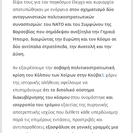
δίψα τους για τον παγκόσμιο έλεγχο και κυριαρχία
αποτυπώθηκαν με ενάργεια
στον σχηματισμό δύο
ανταγωνιστικών πολιτικοστρατιωτικών
συνασπισμών: του ΝΑΤΟ και του Συμφώνου της
Βαρσοβίας που σημάδεψαν ανεξίτηλα την Γηραιά
Ήπειρο, διαιρώντας την Ευρώπη και τον Κόσμο σε
δύο αντίπαλα στρατόπεδα, την Ανατολή και την
Δύση.
Αν εξαιρέσουμε την
σοβαρή πολιτικοστρατιωτική
κρίση του Κόλπου των Χοίρων στην Κούβα
3
, χάριν
της ιστορικής αλήθειας οφείλουμε να
επισημάνουμε
ότι το διπολικό σύστημα
διακυβέρνησης του κόσμου
(που ονομάστηκε
και
ισορροπία του τρόμου
εξαιτίας της πυρηνικής
αποτρεπτικής ισχύος που διέθετε κάθε υπερδύναμη)
παρά τις επιμέρους εντάσεις, προστριβές και
αντιπαραθέσεις
εξασφάλισε σε γενικές γραμμές μια