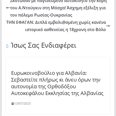
Σκότωσαν με παγιδευμένο αυτοκίνητο την κόρη
του Α.Ντούγκιν στη Μόσχα! Άσχημη εξέλιξη για
τον πόλεμο Ρωσίας-Ουκρανίας
ΤΗΝ ΕΦΑΓΑΝ: Διπλά εμβολι@σμένη χωρίς κανένα
ιστορικό ασθενείας η 18χρονη στο Βόλο
Ίσως Σας Ενδιαφέρει
Ευρωκοινοβούλιο για Αλβανία:
Σεβαστείτε πλήρως κι άνευ όρων την
αυτονομία της Ορθοδόξου
Αυτοκεφάλου Εκκλησίας της Αλβανίας
13/07/2025