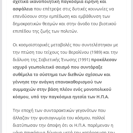
σχετικά ικανοποιητική παγκόσμια ειρήνη και
ασφάλεια
που επέτρεψε στις δυτικές κοινωνίες να
επενδύσουν στην εμπέδωση και εμβάθυνση των
δημοκρατικών θεσμών και στην άνοδο του βιοτικού
επιπέδου της ζωής των πολιτών.
Οι κοσμοϊστορικές μεταβολές που συντελέστηκαν με
την πτώση του τείχους του Βερολίνου (1989) και την
διάλυση της Σοβιετικής Ένωσης (1991)
προκάλεσαν
ισχυρό γεωπολιτικό σεισμό που συντάραξε
συθέμελα το σύστημα των διεθνών σχέσεων και
γέννησε την ανάγκη επανακαθορισμού των
συμμαχιών στην βάση πλέον ενός μονοπολικού
κόσμου, υπό την παγκόσμια ηγεσία των Η.Π.Α.
Την εποχή των συνταρακτικών γεγονότων που
άλλαζαν την φυσιογνωμία του κόσμου, πολλοί
διατύπωσαν την άποψη ότι οι Η.Π.Α. παρέμεναν η
μόνη παγκόσμια δύναμη μετά την κατάρρευση του