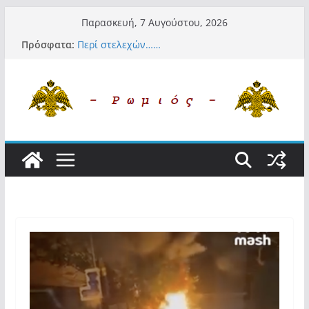
Μετάβαση
Παρασκευή, 7 Αυγούστου, 2026
σε
Πρόσφατα:
Περί στελεχών……
περιεχόμενο
«Ελπίδα για Δημοκρατία» σε ΜΜΕ: «Στόχος
είναι το Κίνημα της Μ.Καρυστιανού και όχι
το διεφθαρμένο σύστημα εξουσίας»
Βόμβα: Με στήριξη Musk το νέο κόμμα
Κασιδιάρη – Οι ένοικοι του Μαξίμου σε
πανικό, πατριωτικό τσουνάμι σαρώνει την
Ελλάδα
Σύρος: Βρετανίδα τουρίστρια έμεινε σε κώμα
42 ημέρες μετά από τσίμπημα τσιμπουριού!
– Η «μάχη» με τη σπάνια λοίμωξη
Ασύλληπτο: Έναν «Βόλο» με 102.000
παράνομους αλλοδαπούς πολιτογράφησε ως
«Έλληνες» η κυβέρνηση! (φωτο)