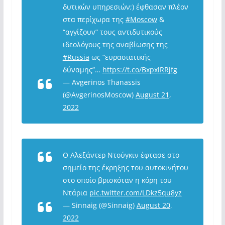
δυτικών υπηρεσιών;) έφθασαν πλέον
στα περίχωρα της
#Moscow
&
“αγγίζουν” τους αντιδυτικούς
ιδεολόγους της αναβίωσης της
#Russia
ως “ευρασιατικής
δύναμης”…
https://t.co/BxpxlRRjfg
— Avgerinos Thanassis
(@AvgerinosMoscow)
August 21,
2022
Ο Αλεξάντερ Ντούγκιν έφτασε στο
σημείο της έκρηξης του αυτοκινήτου
στο οποίο βρισκόταν η κόρη του
Ντάρια
pic.twitter.com/LDkz5qu8yz
— Sinnaig (@Sinnaig)
August 20,
2022