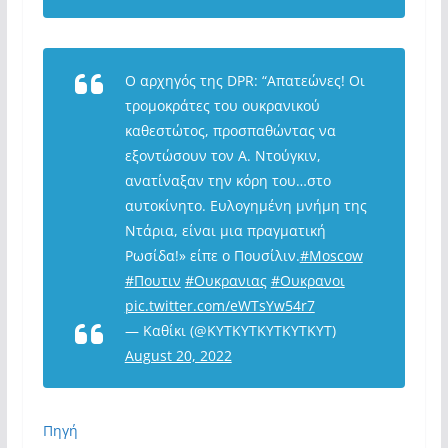
Ο αρχηγός της DPR: “Aπατεώνες! Οι
τρομοκράτες του ουκρανικού
καθεστώτος, προσπαθώντας να
εξοντώσουν τον Α. Ντούγκιν,
ανατίναξαν την κόρη του…στο
αυτοκίνητο. Ευλογημένη μνήμη της
Ντάρια, είναι μια πραγματική
Ρωσίδα!» είπε ο Πουσίλιν.
#Moscow
#Πουτιν
#Ουκρανιας
#Ουκρανοι
pic.twitter.com/eWTsYw54r7
— Καθίκι (@KYTKYTKYTKYTKYT)
August 20, 2022
Πηγή