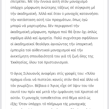
ἐπιτρέπει. Μέ τήν ἔννοια αὐτή στόν μοναχισμό
ὑπάρχει μόρφωση ἀνώτερης τάξεως σέ σύγκριση μέ
τήν ἀκαδημαϊκή. Ἀλλά καί ὅταν ὁ μοναχός κατανοήσει
τήν κατάσταση αὐτή τῶν πραγμάτων, ὅπως ἐγώ
μπορῶ νά μαρτυρήσω, δέν περιφρονεῖ τήν
ἀκαδημαϊκή μόρφωση, πρᾶγμα πού θά ἦταν ὄχι ἁπλῶς
σφάλμα ἀλλά καί ἁμαρτία. Πολύ συχνότερα σφάλλουν
οἱ ἀκαδημαϊκοί θεολόγοι ἀγνοώντας τήν ὑπαρκτική
ἐμπειρία τοῦ αὐθεντικοῦ μοναχισμοῦ καί τήν
ἀνεκτίμητη σπουδαιότητά του γιά τή ζωή ὅλης της
Ἐκκλησίας, ὅλου τοῦ Χριστιανισμοῦ.
Ὁ ἅγιος Σιλουανός ἀναφέρει στίς γραφές του: «Ἄλλο
πρᾶγμα εἶναι νά πιστεύει κανείς στόν Θεό καί ἄλλο νά
τόν γνωρίζει». Βέβαια ὁ Ἅγιος εἶχε ὑπ’ ὄψιν του τόν
ἑαυτό του πρίν καί μετά τήν ἐμφάνιση τοῦ Χριστοῦ σέ
αὐτόν. Ὁ μοναχός τοποθετεῖται στό θέμα αὐτό ὡς
ἑξῆς: Ὅταν ὑπάρχει τό πλήρωμα τῆς μοναχικῆς