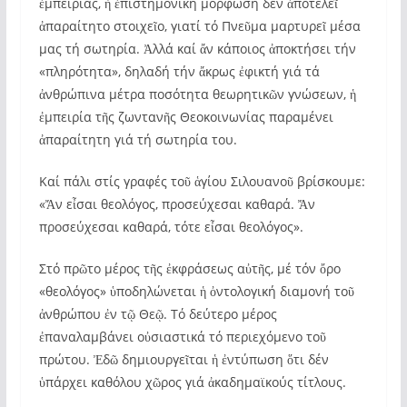
ἐμπειρίας, ἡ ἐπιστημονική μόρφωση δέν ἀποτελεῖ
ἀπαραίτητο στοιχεῖο, γιατί τό Πνεῦμα μαρτυρεῖ μέσα
μας τή σωτηρία. Ἀλλά καί ἄν κάποιος ἀποκτήσει τήν
«πληρότητα», δηλαδή τήν ἄκρως ἐφικτή γιά τά
ἀνθρώπινα μέτρα ποσότητα θεωρητικῶν γνώσεων, ἡ
ἐμπειρία τῆς ζωντανῆς Θεοκοινωνίας παραμένει
ἀπαραίτητη γιά τή σωτηρία του.
Καί πάλι στίς γραφές τοῦ ἁγίου Σιλουανοῦ βρίσκουμε:
«Ἄν εἶσαι θεολόγος, προσεύχεσαι καθαρά. Ἄν
προσεύχεσαι καθαρά, τότε εἶσαι θεολόγος».
Στό πρῶτο μέρος τῆς ἐκφράσεως αὐτῆς, μέ τόν ὄρο
«θεολόγος» ὑποδηλώνεται ἡ ὀντολογική διαμονή τοῦ
ἀνθρώπου ἐν τῷ Θεῷ. Τό δεύτερο μέρος
ἐπαναλαμβάνει οὐσιαστικά τό περιεχόμενο τοῦ
πρώτου. Ἐδῶ δημιουργεῖται ἡ ἐντύπωση ὅτι δέν
ὑπάρχει καθόλου χῶρος γιά ἀκαδημαϊκούς τίτλους.