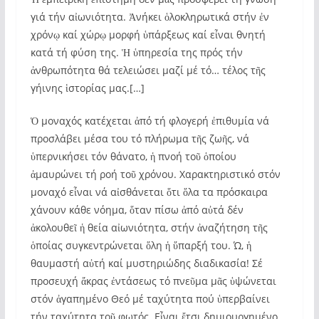
γιά τήν αἰωνιότητα. Ἀνήκει ὁλοκληρωτικά στήν ἐν
χρόνῳ καί χώρῳ μορφή ὑπάρξεως καί εἶναι θνητή
κατά τή φύση της. Ἡ ὑπηρεσία της πρός τήν
ἀνθρωπότητα θά τελειώσει μαζί μέ τό…
τέλος τῆς
γήινης ἱστορίας μας.[…]
Ὁ μοναχός κατέχεται ἀπό τή φλογερή ἐπιθυμία νά
προσλάβει μέσα του τό πλήρωμα τῆς ζωῆς, νά
ὑπερνικήσει τόν θάνατο, ἡ πνοή τοῦ ὁποίου
ἀμαυρώνει τή ροή τοῦ χρόνου. Χαρακτηριστικό στόν
μοναχό εἶναι νά αἰσθάνεται ὅτι ὅλα τα πρόσκαιρα
χάνουν κάθε νόημα, ὅταν πίσω ἀπό αὐτά δέν
ἀκολουθεῖ ἡ θεία αἰωνιότητα, στήν ἀναζήτηση τῆς
ὁποίας συγκεντρώνεται ὅλη ἡ ὕπαρξή του. Ώ, ἡ
θαυμαστή αὐτή καί μυστηριώδης διαδικασία! Σέ
προσευχή ἄκρας ἐντάσεως τό πνεῦμα μᾶς ὑψώνεται
στόν ἀγαπημένο Θεό μέ ταχύτητα πού ὑπερβαίνει
τήν ταχύτητα τοῦ φωτός. Εἶναι ἔτσι δημιουργημένο