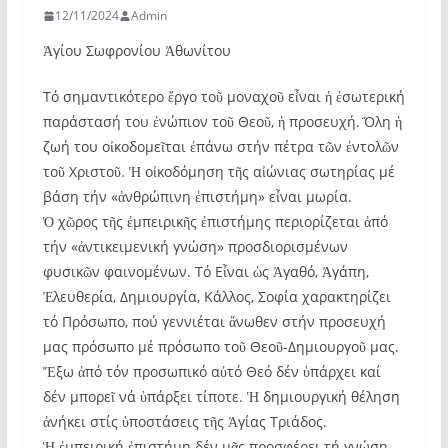
12/11/2024
Admin
Ἁγίου Σωφρονίου Ἀθωνίτου
Τό σημαντικότερο ἔργο τοῦ μοναχοῦ εἶναι ἡ ἐσωτερική
παράστασή του ἐνώπιον τοῦ Θεοῦ, ἡ προσευχή. Ὅλη ἡ
ζωή του οἰκοδομεῖται ἐπάνω στήν πέτρα τῶν ἐντολῶν
τοῦ Χριστοῦ. Ἡ οἰκοδόμηση τῆς αἰώνιας σωτηρίας μέ
βάση τήν «ἀνθρώπινη ἐπιστήμη» εἶναι μωρία.
Ὁ χῶρος τῆς ἐμπειρικῆς ἐπιστήμης περιορίζεται ἀπό
τήν «ἀντικειμενική γνώση» προσδιορισμένων
φυσικῶν φαινομένων. Τό Εἶναι ὡς Ἀγαθό, Ἀγάπη,
Ἐλευθερία, Δημιουργία, Κάλλος, Σοφία χαρακτηρίζει
τό Πρόσωπο, πού γεννιέται ἄνωθεν στήν προσευχή
μας πρόσωπο μέ πρόσωπο τοῦ Θεοῦ-Δημιουργοῦ μας.
Ἔξω ἀπό τόν προσωπικό αὐτό Θεό δέν ὑπάρχει καί
δέν μπορεῖ νά ὑπάρξει τίποτε. Ἡ δημιουργική θέληση
ἀνήκει στίς ὑποστάσεις τῆς Ἁγίας Τριάδος.
Ἡ ἐμπειρική ἐπιστήμη δέν μᾶς προσφέρει τή γνώση