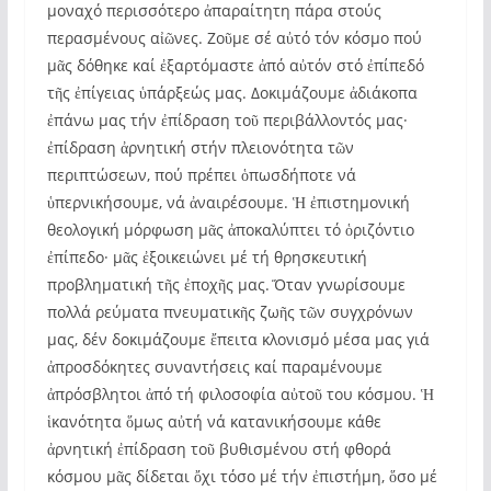
μοναχό περισσότερο ἀπαραίτητη πάρα στούς
περασμένους αἰῶνες. Ζοῦμε σέ αὐτό τόν κόσμο πού
μᾶς δόθηκε καί ἐξαρτόμαστε ἀπό αὐτόν στό ἐπίπεδό
τῆς ἐπίγειας ὑπάρξεώς μας. Δοκιμάζουμε ἀδιάκοπα
ἐπάνω μας τήν ἐπίδραση τοῦ περιβάλλοντός μας·
ἐπίδραση ἀρνητική στήν πλειονότητα τῶν
περιπτώσεων, πού πρέπει ὁπωσδήποτε νά
ὑπερνικήσουμε, νά ἀναιρέσουμε. Ἡ ἐπιστημονική
θεολογική μόρφωση μᾶς ἀποκαλύπτει τό ὁριζόντιο
ἐπίπεδο· μᾶς ἐξοικειώνει μέ τή θρησκευτική
προβληματική τῆς ἐποχῆς μας. Ὅταν γνωρίσουμε
πολλά ρεύματα πνευματικῆς ζωῆς τῶν συγχρόνων
μας, δέν δοκιμάζουμε ἔπειτα κλονισμό μέσα μας γιά
ἀπροσδόκητες συναντήσεις καί παραμένουμε
ἀπρόσβλητοι ἀπό τή φιλοσοφία αὐτοῦ του κόσμου. Ἡ
ἱκανότητα ὅμως αὐτή νά κατανικήσουμε κάθε
ἀρνητική ἐπίδραση τοῦ βυθισμένου στή φθορά
κόσμου μᾶς δίδεται ὄχι τόσο μέ τήν ἐπιστήμη, ὅσο μέ