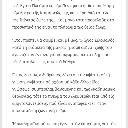
τοῦ Ἁγίου Πνεύματος τήν Πεντηκοστή- ὕστερα ἀκόμη
τήν ἡμέρα τῆς Κοιμήσεώς της καί πέρα ἀπό τό τέλος
τῆς ἐπίγειας ζωῆς της… Καί μόνο τότε προσέλαβε στό
προσωπικό της εἶναι τό πλήρωμα τῆς θείας ζωῆς.
Ἔτσι πρέπει νά συμβεῖ καί μέ μᾶς. Ὁ ἅγιος Σιλουανός
κατά τή διάρκεια τῆς μακρᾶς -μισοῦ αἰῶνα- ζωῆς του
ἀγωνιζόταν ἔντονα γιά νά ἀφομοιώσει τό πλήρωμα
τῆς ἀποκαλύψεως πού τοῦ δόθηκε.
Ὅταν, λοιπόν, ὁ ἄνθρωπος δέχεται τήν ὑψίστη αὐτή
γνώση, «ὑψίστη» σέ σχέση μέ κάθε ἄλλο εἶδος
γνώσεως, συμπεριλαμβανομένης καί τῆς ἀκαδημαϊκῆς
θεολογίας, τότε τό πνεῦμα του ἐλευθερώνεται ἀπό τίς
ἀμφιταλαντεύσεις, πού εἶναι ἀναπόφευκτες, ὅταν
ἀπουσιάζει ἡ ζωντανή πεῖρα.
Ἡ ἀκαδημαϊκή μόρφωση ἔγινε στήν ἐποχή μας γιά τόν