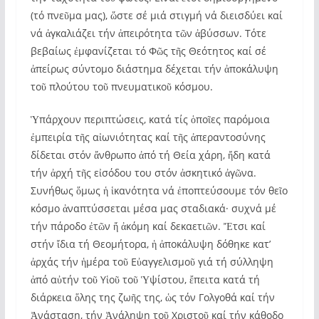
(τό πνεῦμα μας), ὥστε σέ μιά στιγμή νά διεισδύει καί
νά ἀγκαλιάζει τήν ἀπειρότητα τῶν ἀβύσσων. Τότε
βεβαίως ἐμφανίζεται τό Φῶς τῆς Θεότητος καί σέ
ἀπείρως σύντομο διάστημα δέχεται τήν ἀποκάλυψη
τοῦ πλούτου τοῦ πνευματικοῦ κόσμου.
Ὑπάρχουν περιπτώσεις, κατά τίς ὁποῖες παρόμοια
ἐμπειρία τῆς αἰωνιότητας καί τῆς ἀπεραντοσύνης
δίδεται στόν ἄνθρωπο ἀπό τή Θεία χάρη, ἤδη κατά
τήν ἀρχή τῆς εἰσόδου του στόν ἀσκητικό ἀγῶνα.
Συνήθως ὅμως ἡ ἱκανότητα νά ἐποπτεύσουμε τόν θεῖο
κόσμο ἀναπτύσσεται μέσα μας σταδιακά· συχνά μέ
τήν πάροδο ἐτῶν ἤ ἀκόμη καί δεκαετιῶν. Ἔτσι καί
στήν ἴδια τή Θεομήτορα, ἡ ἀποκάλυψη δόθηκε κατ’
ἀρχάς τήν ἡμέρα τοῦ Εὐαγγελισμοῦ γιά τή σύλληψη
ἀπό αὐτήν τοῦ Υἱοῦ τοῦ Ὑψίστου, ἔπειτα κατά τή
διάρκεια ὅλης της ζωῆς της, ὡς τόν Γολγοθά καί τήν
Ἀνάσταση, τήν Ἀνάληψη τοῦ Χριστοῦ καί τήν κάθοδο