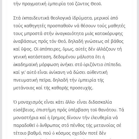
τήν πραγματική ἐμπειρία τοῦ ζῶντος Θεοῦ.
Στά ἐκπαιδευτικά θεολογικά ἱδρύματα, μερικοί ἀπό
τούς καθηγητές προσπαθοῦν νά θέσουν τούς μαθητές
τους μπροστά στήν ἀναγκαιότητα μιᾶς κατακόρυφης
ἀναβάσεως πρός τόν Θεό, δηλαδή γνώσεως σέ βάθος
καί ὕψος. Οἱ ἀπόπειρες, ὅμως, αὐτές δέν ἀλλάζουν τή
γενική κατάσταση, δεδομένου μάλιστα ὅτι ἡ
ἀκαδημαϊκή μόρφωση ἀνήκει στό ὁριζόντιο ἐπίπεδο,
καί γι’ αὐτό εἶναι ἀνίκανη νά δώσει αὐθεντική
πνευματική πεῖρα, δηλαδή τήν ἐμπειρία τῆς
μετάνοιας καί τῆς καθαρῆς προσευχῆς.
Ὁ μοναχισμός εἶναι κάτι ἄλλο· εἶναι διδασκαλία
εὐσέβειας, ἐπιστήμη πρός ὑπέρβαση τοῦ θανάτου. Τά
μοναστήρια καί ἡ ἔρημος δίνουν τήν ἐλευθερία νά
παραδοθεῖ ὁ ἄνθρωπος στό πένθος τῆς μετανοίας σέ
τέτοιο βαθμό, πού ὁ κόσμος σχεδόν ποτέ δέν