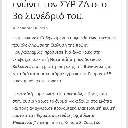
ενώνει τον ΣΥΡΙΖΑ στο
3ο Συνέδριό του!
15/04/2022
Admin
Η αμερικανοκαθοδηγούμενη
Συμφωνία των Πρεσπών
που ολοκλήρωσε τη διάλυση της πρώην
Γιουγκοσλαβίας, πρόσθεσε ένα άλλο κρίκο στη
νεοψυχροπολεμική
Νατοποίηση
των
Δυτικών
Βαλκανίων
, στη μετατροπή όλης της
Βαλκανικής
σε
Νατοϊκό αποικιακό σύμπλεγμα
και σε
Γερμανο-ΕΕ
οικονομικό προτεκτοράτο.
Η
Νατοϊκή Συμφωνία
των
Πρεσπών,
επίσης, που
στην ουσία χάρισε το όνομα Μακεδονία στα Σκόπια
και τους αναγνώρισε προνομιακά
Μακεδονική εθνική
ταυτότητα
(
“Είμαστε Μακεδόνες της Βόρειας
Μακεδονίας”
τόνισε από το βήμα ο
Ζ. Ζάεφ
) και