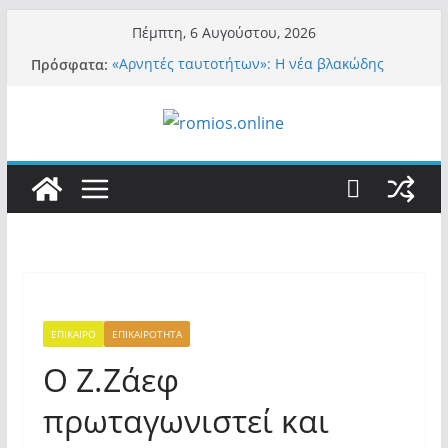
Μετάβαση
Πέμπτη, 6 Αυγούστου, 2026
σε
Πρόσφατα:
«Αρνητές ταυτοτήτων»: Η νέα βλακώδης
περιεχόμενο
ταμπέλα των συστημικών ΜΜΕ!
Βόμβα: Με στήριξη Musk το νέο κόμμα
Κασιδιάρη – Οι ένοικοι του Μαξίμου σε
πανικό, πατριωτικό τσουνάμι σαρώνει την
Ελλάδα
Σύρος: Βρετανίδα τουρίστρια έμεινε σε κώμα
42 ημέρες μετά από τσίμπημα τσιμπουριού!
– Η «μάχη» με τη σπάνια λοίμωξη
Ασύλληπτο: Έναν «Βόλο» με 102.000
παράνομους αλλοδαπούς πολιτογράφησε ως
«Έλληνες» η κυβέρνηση! (φωτο)
Περί στελεχών……
ΕΠΙΚΑΙΡΟ
ΕΠΙΚΑΙΡΟΤΗΤΑ
Ο Ζ.Ζάεφ
πρωταγωνιστεί και