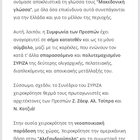
ονόμασε αποκλειστικά τη γλώσσα τους
“Μακεδονική
γλώσσα”
, με όλα όσα επικίνδυνα αυτά συνεπάγονται
για την Ελλάδα και για το μέλλον της περιοχής.
Αυτή, λοιπόν, η
Συμφωνία των Πρεσπών
έχει
αναγορευτεί σε
σήμα κατατεθέν
και ως το μόνο
σύμβολο,
μαζί με τις καρέκλες, που ενώνουν τον
κατά τ’ άλλα
σπαρασσόμενο
και
πολυτεμαχισμένο
ΣΥΡΙΖΑ
της δεύτερης ολιγαρχικής, πελατειακής,
διαπλεκόμενης και αποικιακής μετάλλαξής του.
Σύσσωμο, σχεδόν, το Συνέδριο του ΣΥΡΙΖΑ
χειροκρότησε θερμά τους πρωταγωνιστές και
αρχιτέκτονες των Πρεσπών
Ζ. Ζάεφ
,
Αλ. Τσίπρα
και
Ν. Κοτζιά!
Στην ουσία χειροκρότησε τη
νεοαποικιακή
παράδοση
της χώρας. Χειροκρότησε την αμερικάνικη
βάση στην
“Αλεξανδρούπολη”
και τη συμμετοχή της