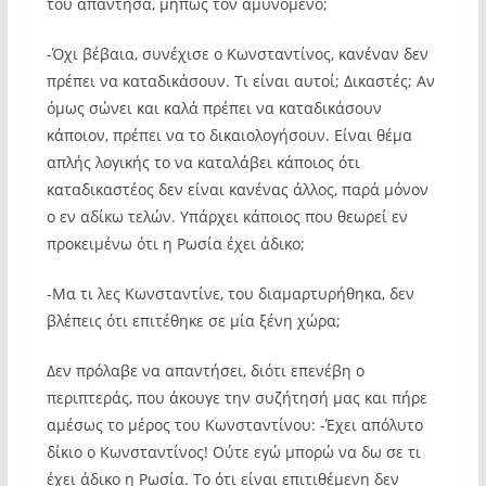
του απάντησα, μήπως τον αμυνόμενο;
-Όχι βέβαια, συνέχισε ο Κωνσταντίνος, κανέναν δεν
πρέπει να καταδικάσουν. Τι είναι αυτοί; Δικαστές; Αν
όμως σώνει και καλά πρέπει να καταδικάσουν
κάποιον, πρέπει να το δικαιολογήσουν. Είναι θέμα
απλής λογικής το να καταλάβει κάποιος ότι
καταδικαστέος δεν είναι κανένας άλλος, παρά μόνον
ο εν αδίκω τελών. Υπάρχει κάποιος που θεωρεί εν
προκειμένω ότι η Ρωσία έχει άδικο;
-Μα τι λες Κωνσταντίνε, του διαμαρτυρήθηκα, δεν
βλέπεις ότι επιτέθηκε σε μία ξένη χώρα;
Δεν πρόλαβε να απαντήσει, διότι επενέβη ο
περιπτεράς, που άκουγε την συζήτησή μας και πήρε
αμέσως το μέρος του Κωνσταντίνου: -Έχει απόλυτο
δίκιο ο Κωνσταντίνος! Ούτε εγώ μπορώ να δω σε τι
έχει άδικο η Ρωσία. Το ότι είναι επιτιθέμενη δεν