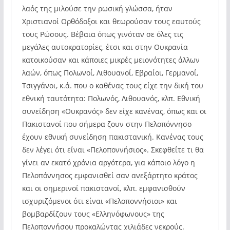
λαός της μιλούσε την ρωσική γλώσσα, ήταν
Χριστιανοί Ορθόδοξοι και θεωρούσαν τους εαυτούς
τους Ρώσους. Βέβαια όπως γινόταν σε όλες τις
μεγάλες αυτοκρατορίες, έτσι και στην Ουκρανία
κατοικούσαν και κάποιες μικρές μειονότητες άλλων
λαών, όπως Πολωνοί, Λιθουανοί, Εβραίοι, Γερμανοί,
Τσιγγάνοι, κ.ά. που ο καθένας τους είχε την δική του
εθνική ταυτότητα: Πολωνός, Λιθουανός, κλπ. Εθνική
συνείδηση «Ουκρανός» δεν είχε κανένας, όπως και οι
Πακιστανοί που σήμερα ζουν στην Πελοπόννησο
έχουν εθνική συνείδηση πακιστανική. Κανένας τους
δεν λέγει ότι είναι «Πελοποννήσιος». Σκεφθείτε τι θα
γίνει αν εκατό χρόνια αργότερα, για κάποιο λόγο η
Πελοπόννησος εμφανισθεί σαν ανεξάρτητο κράτος
και οι σημερινοί πακιστανοί, κλπ. εμφανισθούν
ισχυριζόμενοι ότι είναι «Πελοποννήσιοι» και
βομβαρδίζουν τους «Ελληνόφωνους» της
Πελοποννήσου προκαλώντας χιλιάδες νεκρούς.