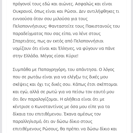
πρόγονοί τους εδώ και αιώνες. Ασφαλώς και είναι
Ουκρανοί, όπως είναι και Ρώσοι. Δεν αντιλήφθηκες τι
εννοούσα όταν σου μιλούσα για τους
Πελοποννήσιους; Φανταστείτε τους Πακιστανούς του
παραδείγματος που σας είπα, να λένε στους
Σπαρτιάτες, πως αν εκτός από Πελοποννήσιοι
νομίζουν ότι είναι και Έλληνες, να φύγουν να πάνε
στην Ελλάδα. Μέγας είσαι Κύριε!
Συμπάθα με Παπαγρηγόρη, του απάντησα. Ο λόγος
που σε ρωτάω είναι για να ελέγξω τις δικές μου
σκέψεις και όχι τις δικές σου. Κάπως έτσι σκέπτομαι
και εγώ, αλλά σε ρωτώ για να πείσω τον εαυτό μου
ότι δεν παραλογίζομαι. Η αλήθεια είναι ότι με
κέντρισε ο Κωνσταντίνος με όσα μου είπε για τα
δίκαια του επιτιθέμενου. Έκανα αμέσως τον
παραλληλισμό, ότι αν δώσω δίκιο στους
επιτιθέμενους Ρώσους, θα πρέπει να δώσω δίκιο και