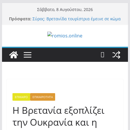
Μετάβαση
Σάββατο, 8 Αυγούστου, 2026
σε
Πρόσφατα:
Σύρος: Βρετανίδα τουρίστρια έμεινε σε κώμα
περιεχόμενο
42 ημέρες μετά από τσίμπημα τσιμπουριού!
– Η «μάχη» με τη σπάνια λοίμωξη
Οι ρυθμιστές – Σαμαράς και Κασιδιάρης θα
πάρουν αθροιστικά 15%… προκαλούν δίνη
στο σύστημα και η συνεργασία με Le Pen
Και πάλι περί στελεχών….
«Ελπίδα για Δημοκρατία» σε ΜΜΕ: «Στόχος
είναι το Κίνημα της Μ.Καρυστιανού και όχι
το διεφθαρμένο σύστημα εξουσίας»
Βόμβα: Με στήριξη Musk το νέο κόμμα
Κασιδιάρη – Οι ένοικοι του Μαξίμου σε
πανικό, πατριωτικό τσουνάμι σαρώνει την
Ελλάδα
ΕΠΙΚΑΙΡΟ
ΕΠΙΚΑΙΡΟΤΗΤΑ
Η Βρετανία εξοπλίζει
την Ουκρανία και η