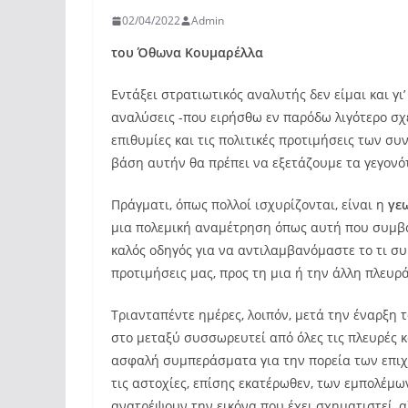
02/04/2022
Admin
του Όθωνα Κουμαρέλλα
Εντάξει στρατιωτικός αναλυτής δεν είμαι και γ
αναλύσεις -που ειρήσθω εν παρόδω λιγότερο σχ
επιθυμίες και τις πολιτικές προτιμήσεις των συ
βάση αυτήν θα πρέπει να εξετάζουμε τα γεγον
Πράγματι, όπως πολλοί ισχυρίζονται, είναι η
γε
μια πολεμική αναμέτρηση όπως αυτή που συμβαί
καλός οδηγός για να αντιλαμβανόμαστε το τι συμ
προτιμήσεις μας, προς τη μια ή την άλλη πλευ
Τριανταπέντε ημέρες, λοιπόν, μετά την έναρξη 
στο μεταξύ συσσωρευτεί από όλες τις πλευρές 
ασφαλή συμπεράσματα για την πορεία των επιχει
τις αστοχίες, επίσης εκατέρωθεν, των εμπολέμω
ανατρέψουν την εικόνα που έχει σχηματιστεί, α