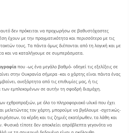
ι’ αυτό δεν πρόκειται να προχωρήσω σε βαθυστόχαστες
έση έχουν με την πραγματικότητα και περισσότερο με τις
ντακτών τους. Τα πάντα όμως διέπονται από τη λογική και με
ότα και να καταλήγουμε σε συμπεράσματα.
ωγραφία
που -ως ένα μεγάλο βαθμό- οδηγεί τις εξελίξεις σε
νει στην Ουκρανία σήμερα -και ο χάρτης είναι πάντα ένας
βαίνει, ανεξάρτητα από τις επιθυμίες μας, ή τις
ρά των εμπλεκομένων σε αυτήν τη σφοδρή διαμάχη.
των εχθροπραξιών, με όλο το πληροφοριακό υλικό που έχει
και μελετώντας τον χάρτη, μπορούμε να βγάλουμε -σχετικώς-
ρήσεων, τα κέρδη και τις ζημιές εκατέρωθεν, τα λάθη και
ν. Φυσικά τίποτε δεν αποκλείει απρόβλεπτα γεγονότα να
λλά με τα σημερινά δεδομένα είναι η ακόλουθη.