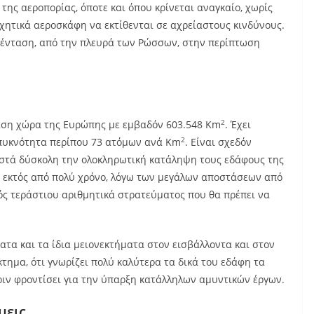
της αεροπορίας, όποτε και όπου κρίνεται αναγκαίο, χωρίς
χητικά αεροσκάφη να εκτίθενται σε αχρείαστους κινδύνους.
 ένταση, από την πλευρά των Ρώσσων, στην περίπτωση
2
ταση χώρα της Ευρώπης με εμβαδόν 603.548 Km
. Έχει
2
 πυκνότητα περίπου 73 ατόμων ανά Km
. Είναι σχεδόν
ιστά δύσκολη την ολοκληρωτική κατάληψη τους εδάφους της
ί εκτός από πολύ χρόνο, λόγω των μεγάλων αποστάσεων από
νός τεράστιου αριθμητικά στρατεύματος που θα πρέπει να
ατα και τα ίδια μειονεκτήματα στον εισβάλλοντα και στον
κτημα, ότι γνωρίζει πολύ καλύτερα τα δικά του εδάφη τα
πριν φροντίσει για την ύπαρξη κατάλληλων αμυντικών έργων.
μεις