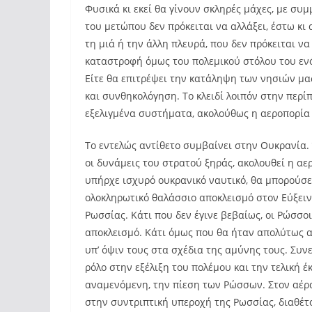
Φυσικά κι εκεί θα γίνουν σκληρές μάχες, με συ
του μετώπου δεν πρόκειται να αλλάξει, έστω κ
τη μιά ή την άλλη πλευρά, που δεν πρόκειται ν
καταστροφή όμως του πολεμικού στόλου του ενός
Είτε θα επιτρέψει την κατάληψη των νησιών μας
και συνθηκολόγηση. Το κλειδί λοιπόν στην περίπ
εξελιγμένα συστήματα, ακολούθως η αεροπορία 
Το εντελώς αντίθετο συμβαίνει στην Ουκρανία.
οι δυνάμεις του στρατού ξηράς, ακολουθεί η αερ
υπήρχε ισχυρό ουκρανικό ναυτικό, θα μπορούσ
ολοκληρωτικό θαλάσσιο αποκλεισμό στον Εύξεινο
Ρωσσίας. Κάτι που δεν έγινε βεβαίως, οι Ρώσσ
αποκλεισμό. Κάτι όμως που θα ήταν απολύτως α
υπ’ όψιν τους στα σχέδια της αμύνης τους. Συν
ρόλο στην εξέλιξη του πολέμου και την τελική 
αναμενόμενη, την πίεση των Ρώσσων. Στον αέρα
στην συντριπτική υπεροχή της Ρωσσίας, διαθέτ