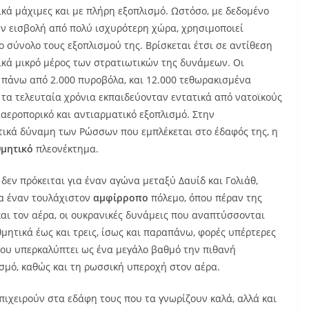
τικά μάχιμες και με πλήρη εξοπλισμό. Ωστόσο, με δεδομένο
την εισβολή από πολύ ισχυρότερη χώρα, χρησιμοποιεί
 σύνολο τους εξοπλισμού της. Βρίσκεται έτσι σε αντίθεση
ικά μικρό μέρος των στρατιωτικών της δυνάμεων. Οι
 πάνω από 2.000 πυροβόλα, και 12.000 τεθωρακισμένα
 τα τελευταία χρόνια εκπαιδεύονταν εντατικά από νατοϊκούς
ιαεροπορικό και αντιαρματικό εξοπλισμό. Στην
τικά δύναμη των Ρώσσων που εμπλέκεται στο έδαφός της, η
θμητικό
πλεονέκτημα.
δεν πρόκειται για έναν αγώνα μεταξύ Δαυίδ και Γολιάθ,
ια έναν τουλάχιστον
αμφίρροπο
πόλεμο, όπου πέραν της
ι τον αέρα, οι ουκρανικές δυνάμεις που αναπτύσσονται
θμητικά έως και τρεις, ίσως και παραπάνω, φορές υπέρτερες
που υπερκαλύπτει ως ένα μεγάλο βαθμό την πιθανή
ισμό, καθώς και τη ρωσσική υπεροχή στον αέρα.
πιχειρούν στα εδάφη τους που τα γνωρίζουν καλά, αλλά και