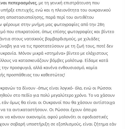
είναι πεπερασμένες
, με τη γενική επιστράτευση που
 υπήρξε επιτυχής, ενώ και η πλειονότητα του ουκρανικού
ση αποστασιοποίησης, παρά περί του αντιθέτου
άν φέρουμε στην μνήμη μας φωτογραφίες από την 28η
μό που επικρατούσε, όπως επίσης φωτογραφίες και βίντεο
νάντια στους νατοϊκούς βομβαρδισμούς, με χιλιάδες
ύναβη για να τις προστατεύσουν με τη ζωή τους, ποτέ δεν
Ουκρανία. Μόνον μικρά «στημένα» βίντεο με ελάχιστους
άλλους να κατασκευάζουν βόμβες μολότωφ. Είδαμε κατά
ς την προσφυγιά, αλλά κανένα ενθουσιασμό, καμία
κής προσπάθειας του καθεστώτος!
κρανών τα δίνουν -όπως είναι λογικό- όλα, ενώ οι Ρώσσοι
ρηθούν στο πεδίο για πολύ μεγαλύτερο χρόνο. Το να χάσουν
, εάν όμως θα είναι οι Ουκρανοί που θα χάσουν αντίστοιχα
ν να τα αντικαταστήσουν. Οι Ρώσσοι έχουν άπειρα
ι να κάνουν οικονομία, αφού μολονότι οι εφοδιαστικές
χουν σοβαρή υποστήριξη σε εξοπλισμούς, είναι ζήτημα εάν