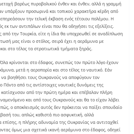
μμετοχή βαρέως πυροβολικού ένθεν και ένθεν, αλλά η γραμμή
ι αν υπάρξουν προσωρινά και τοπικού χαρακτήρα κέρδη από
α επηρεάσουν την τελική έκβαση ενός τέτοιου πολέμου. Η
 εκ των αντιπάλων είναι που θα οδηγήσει τις εξελίξεις.
 από την Τουρκία, είτε η ίδια θα υποχρεωθεί σε αναδίπλωση
τωσή μας είναι ο στόλος, σειρά έχει η αεράμυνα με
και στο τέλος τα στρατιωτικά τμήματα ξηράς.
 Όλα κρίνονται στο έδαφος, συνεπώς τον πρώτο λόγο έχουν
άμυνα, μετά η αεροπορία και στο τέλος το ναυτικό. Εάν
ε να βοηθήσει τους Ουκρανούς να αποφύγουν τον
 Πόντο από τις αντίστοιχες ναυτικές δυνάμεις της
οι κατίσχυσαν από την πρώτη ημέρα και επέβαλαν πλήρη
ναμενόμενο και από τους Ουκρανούς και θα το είχαν λάβει
επώς, ο αποκλεισμός αυτός δεν πρόκειται να παίξει σπουδαίο
έκβασή του, απλώς καθιστά πιο ασφυκτική, αλλά
 επίσης, η πλήρης αδυναμία της Ουκρανίας να αντιταχθεί
οντας όμως μια σχετικά ικανή αεράμυνα στο έδαφος, οδηγεί