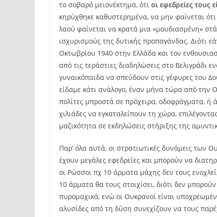
το σοβαρό μειονέκτημα, ότι
οι εφεδρείες τους 
κηρύχθηκε καθυστερημένα, να μην φαίνεται ότι
λαού φαίνεται να κρατά μια «μουδιασμένη» στά
ισχυρισμούς της δυτικής προπαγάνδας. Διότι ε
Οκτωβρίου 1940 στην Ελλάδα και τον ενθουσιασ
από τις τεράστιες διαδηλώσεις στο Βελιγράδι ε
γυναικόπαιδα να σπεύδουν στις γέφυρες του Δο
είδαμε κάτι ανάλογο, έναν μήνα τώρα από την 
πολίτες μπροστά σε πρόχειρα, οδοφράγματα, ή 
χιλιάδες να εγκαταλείπουν τη χώρα, επιλέγοντα
μαζικότητα σε εκδηλώσεις στήριξης της αμυντι
Παρ’ όλα αυτά, οι στρατιωτικές δυνάμεις των Ου
έχουν μεγάλες εφεδρείες και μπορούν να διατη
οι Ρώσσοι πχ 10 άρματα μάχης δεν τους ενοχλεί
10 άρματα θα τους στοιχίσει, διότι δεν μπορού
πυρομαχικά, ενώ οι Ουκρανοί είναι υποχρεωμένο
αλυσίδες από τη δύση συνεχίζουν να τους παρέ