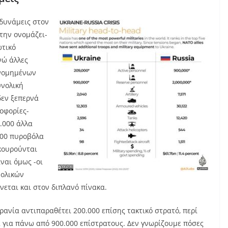
 δυνάμεις στον
 την ονομάζει-
ωτικό
νώ άλλες
ονομημένων
υνολική
δεν ξεπερνά
ροφορίες-
2.000 άλλα
500 πυροβόλα
κουρούνται
ναι όμως -οι
νολικών
εται και στον διπλανό πίνακα.
ρανία αντιπαραθέτει 200.000 επίσης τακτικό στρατό, περί
α για πάνω από 900.000 επίστρατους. Δεν γνωρίζουμε πόσες