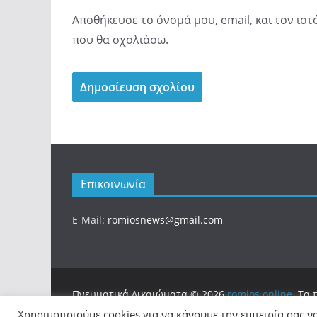
Αποθήκευσε το όνομά μου, email, και τον ισ
που θα σχολιάσω.
Επικοινωνία
E-Mail:
romiosnews@gmail.com
Πνευματικά Δικαιώματα © 2026
romios.online
. Τα
Θέμα:
ColorMag
από ThemeGrill. Κατασκευασμένο
Χρησιμοποιούμε cookies για να κάνουμε την εμπειρία σας ν