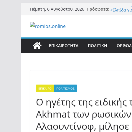
Μετάβαση
Περί στελ
Πρόσφατα:
Πέμπτη, 6 Αυγούστου, 2026
«Ελπίδα γι
σε
της Μ.Καρ
περιεχόμενο
εξουσίας»
Βόμβα: Με
ένοικοι το
σαρώνει τ
ΕΠΙΚΑΙΡΟΤΗΤΑ
ΠΟΛΙΤΙΚΗ
ΟΡΘΟΔ
Σύρος: Βρε
μετά από 
λοίμωξη
Ασύλληπτο
αλλοδαπού
(φωτο)
ΕΠΙΚΑΙΡΟ
ΠΟΛΙΤΙΣΜΟΣ
Ο ηγέτης της ειδικής
Akhmat των ρωσικών 
Αλαουντίνοφ, μίλησε 