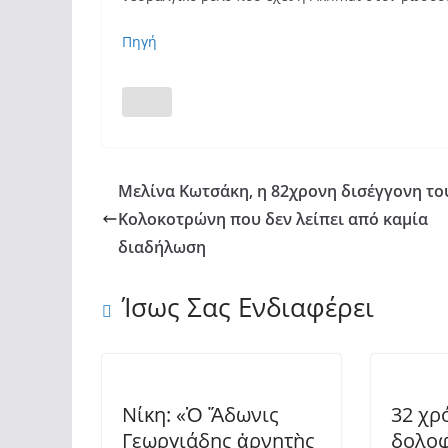
Πηγή
Μελίνα Κωτσάκη, η 82χρονη δισέγγονη το
Κολοκοτρώνη που δεν λείπει από καμία
διαδήλωση
Ίσως Σας Ενδιαφέρει
Νίκη: «Ὁ Ἄδωνις
32 χρ
Γεωργιάδης ἀρνητὴς
δολοφ