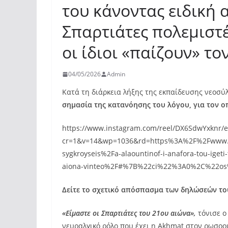
του κάνοντας ειδική
Σπαρτιάτες πολεμιστ
οι ίδιοι «παίζουν» το
04/05/2026
Admin
Κατά τη διάρκεια λήξης της εκπαίδευσης νεοσύ
σημασία της κατανόησης του λόγου, για τον οπ
https://www.instagram.com/reel/DX6SdwYxknr/
cr=1&v=14&wp=1036&rd=https%3A%2F%2Fwww.p
sygkroyseis%2Fa-alaountinof-i-anafora-tou-igeti-
aiona-vinteo%2F#%7B%22ci%22%3A0%2C%22
Δείτε το σχετικό απόσπασμα των δηλώσεών το
«Είμαστε οι Σπαρτιάτες του 21ου αιώνα»,
τόνισε ο
νευραλγικό ρόλο που έχει η Akhmat στον ρωσοο