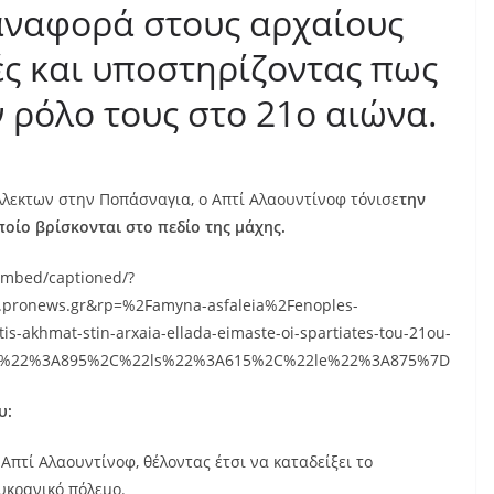
 αναφορά στους αρχαίους
ές και υποστηρίζοντας πως
ν ρόλο τους στο 21ο αιώνα.
λλεκτων στην Ποπάσναγια, ο Απτί Αλαουντίνοφ τόνισε
την
οίο βρίσκονται στο πεδίο της μάχης.
embed/captioned/?
ronews.gr&rp=%2Famyna-asfaleia%2Fenoples-
tis-akhmat-stin-arxaia-ellada-eimaste-oi-spartiates-tou-21ou-
os%22%3A895%2C%22ls%22%3A615%2C%22le%22%3A875%7D
υ:
 Απτί Αλαουντίνοφ, θέλοντας έτσι να καταδείξει το
υκρανικό πόλεμο.