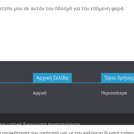
τότοπο μου σε αυτόν τον πλοηγό για την επόμενη φορά
Αρχική Σελίδα
Όροι Χρήση
Αρχική
Περισσότερα
 πνευματικά δικαιώματα προστατεύονται.
 με
WordPress
.
α επισκέπτεστε τον ιστότοπό μας με τον καλύτερο δυνατό τρόπο