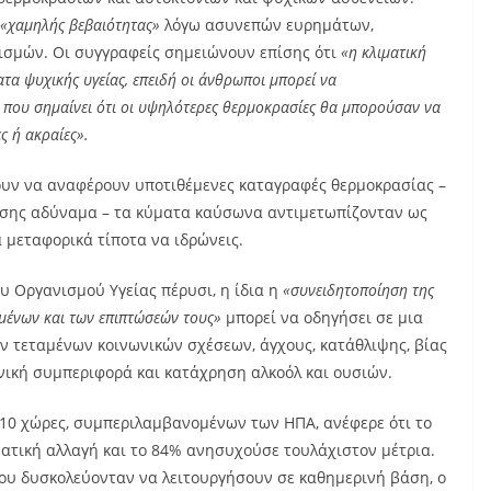
«χαμηλής βεβαιότητας»
λόγω ασυνεπών ευρημάτων,
ισμών. Οι συγγραφείς σημειώνουν επίσης ότι
«η κλιματική
τα ψυχικής υγείας, επειδή οι άνθρωποι μπορεί να
που σημαίνει ότι οι υψηλότερες θερμοκρασίες θα μπορούσαν να
ς ή ακραίες».
ουν να αναφέρουν υποτιθέμενες καταγραφές θερμοκρασίας –
επίσης αδύναμα – τα κύματα καύσωνα αντιμετωπίζονταν ως
ά μεταφορικά τίποτα να ιδρώνεις.
 Οργανισμού Υγείας πέρυσι, η ίδια η
«συνειδητοποίηση της
ομένων και των επιπτώσεών τους»
μπορεί να οδηγήσει σε μια
ν τεταμένων κοινωνικών σχέσεων, άγχους, κατάθλιψης, βίας
νική συμπεριφορά και κατάχρηση αλκοόλ και ουσιών.
ε 10 χώρες, συμπεριλαμβανομένων των ΗΠΑ, ανέφερε ότι το
ματική αλλαγή και το 84% ανησυχούσε τουλάχιστον μέτρια.
ου δυσκολεύονταν να λειτουργήσουν σε καθημερινή βάση, ο