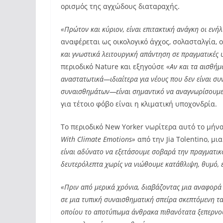
ορισμός της αγχώδους διαταραχής.
«Πρώτον και κύριον, είναι επιτακτική ανάγκη οι ενή
αναφέρεται ως οικολογικό άγχος, σολασταλγία, ο
και γνωστικά λειτουργική απάντηση σε πραγματικές υ
περιοδικό Nature και εξηγούσε
«Αν και τα αισθήμ
αναστατωτικά—ιδιαίτερα για νέους που δεν είναι συ
συναισθημάτων—είναι σημαντικό να αναγνωρίσουμε ό
για τέτοιο φόβο είναι η κλιματική υποχονδρία.
Το περιοδικό New Yorker νωρίτερα αυτό το μήνα
With Climate Emotions»
από την Jia Tolentino, μ
είναι αδύνατο να εξετάσουμε σοβαρά την πραγματικό
δευτερόλεπτα χωρίς να νιώθουμε κατάθλιψη, θυμό, 
«Πριν από μερικά χρόνια, διαβάζοντας μια αναφορά 
σε μια τυπική συναισθηματική σπείρα σκεπτόμενη τ
οποίου το αποτύπωμα άνθρακα πιθανότατα ξεπερνού