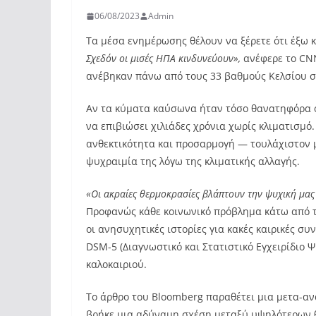
06/08/2023
Admin
Τα μέσα ενημέρωσης θέλουν να ξέρετε ότι έξω κ
Σχεδόν οι μισές ΗΠΑ κινδυνεύουν»,
ανέφερε το CNN
ανέβηκαν πάνω από τους 33 βαθμούς Κελσίου σ
Αν τα κύματα καύσωνα ήταν τόσο θανατηφόρα ό
να επιβιώσει χιλιάδες χρόνια χωρίς κλιματισμό
ανθεκτικότητα και προσαρμογή — τουλάχιστον μ
ψυχραιμία της λόγω της κλιματικής αλλαγής.
«Οι ακραίες θερμοκρασίες βλάπτουν την ψυχική μας
Προφανώς κάθε κοινωνικό πρόβλημα κάτω από το
οι ανησυχητικές ιστορίες για κακές καιρικές σ
DSM-5 (Διαγνωστικό και Στατιστικό Εγχειρίδιο Ψ
καλοκαιριού.
Το άρθρο του Bloomberg παραθέτει μια μετα-ανά
βρήκε μια αδύναμη σχέση μεταξύ υψηλότερων θ