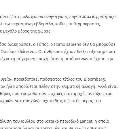
άνει ζέστη.
«Επείγουσα ανάγκη για την υγεία λόγω θερμότητας»:
 την περασμένη εβδομάδα, καθώς οι θερμοκρασίες
ε μεγάλο μέρος της χώρας.
σο διακηρύσσει ο Τύπος, ο Homo sapiens δεν θα μπορούσε
. Ωστόσο, εδώ είναι. Οι άνθρωποι έχουν δείξει αξιοσημείωτη
έχρι τη σύγχρονη εποχή, όταν η μισή κοινωνία έχασε την
 υγεία»
, προειδοποιεί πρόσφατος τίτλος του Bloomberg.
ν ήλιο αποδίδεται πλέον στην κλιματική αλλαγή. Αλλά είναι
υνθήκες που τροφοδοτούν ψυχικές διαταραχές αντάξιες του
υχικών Διαταραχών)– όχι ο ίδιος ο ζεστός αέρας του
λυση του Ιουλίου στο ιατρικό περιοδικό Lancet, η οποία
ερμοκρασιών και αυτοκτονιών και ψυχικών ασθενειών.