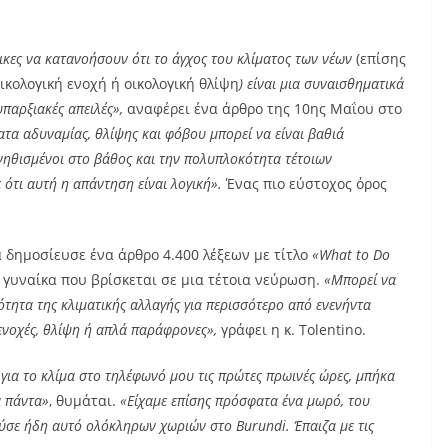
λικες να κατανοήσουν ότι το άγχος του κλίματος των νέων
(επίσης
ικολογική ενοχή ή οικολογική θλίψη
) είναι μια συναισθηματικά
παρξιακές απειλές»,
αναφέρει ένα άρθρο της 10ης Μαΐου στο
ατα αδυναμίας, θλίψης και φόβου μπορεί να είναι βαθιά
νηθισμένοι στο βάθος και την πολυπλοκότητα τέτοιων
τι αυτή η απάντηση είναι λογική».
Ένας πιο εύστοχος όρος
 δημοσίευσε ένα άρθρο 4.400 λέξεων με τίτλο
«What to Do
ια γυναίκα που βρίσκεται σε μια τέτοια νεύρωση.
«Μπορεί να
τητα της κλιματικής αλλαγής για περισσότερο από ενενήντα
ενοχές, θλίψη ή απλά παράφρονες»,
γράφει η κ. Tolentino.
για το κλίμα στο τηλέφωνό μου τις πρώτες πρωινές ώρες, μπήκα
α πάντα»
, θυμάται.
«Είχαμε επίσης πρόσφατα ένα μωρό, του
σε ήδη αυτό ολόκληρων χωριών στο Burundi. Έπαιζα με τις