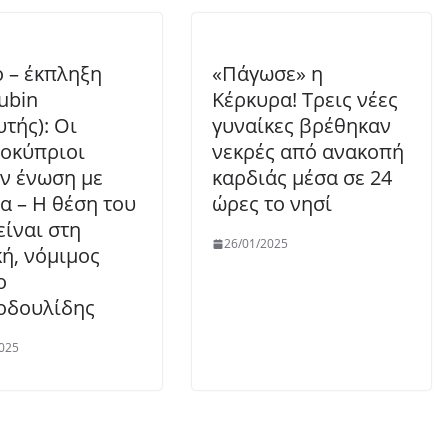
 – έκπληξη
«Πάγωσε» η
ubin
Κέρκυρα! Τρεις νέες
υτής): Οι
γυναίκες βρέθηκαν
οκύπριοι
νεκρές από ανακοπή
ν ένωση με
καρδιάς μέσα σε 24
α – Η θέση του
ώρες το νησί
είναι στη
26/01/2025
ή, νόμιμος
ο
οδουλίδης
025