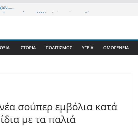
εχών……
α Δημοκρατία» σε ΜΜΕ: «Στόχος είναι το Κίνημα
υστιανού και όχι το διεφθαρμένο σύστημα
 στήριξη Musk το νέο κόμμα Κασιδιάρη – Οι
υ Μαξίμου σε πανικό, πατριωτικό τσουνάμι
ην Ελλάδα
ΟΞΙΑ
ΙΣΤΟΡΙΑ
ΠΟΛΙΤΙΣΜΟΣ
ΥΓΕΙΑ
ΟΜΟΓΕΝΕΙΑ
τανίδα τουρίστρια έμεινε σε κώμα 42 ημέρες
τσίμπημα τσιμπουριού! – Η «μάχη» με τη σπάνια
: Έναν «Βόλο» με 102.000 παράνομους
ς πολιτογράφησε ως «Έλληνες» η κυβέρνηση!
 νέα σούπερ εμβόλια κατά
ίδια με τα παλιά