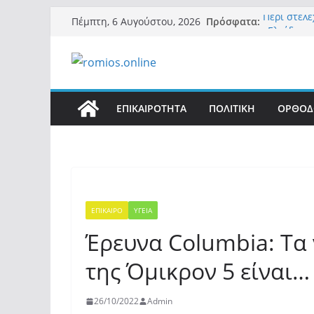
Μετάβαση
Πρόσφατα:
Περί στελ
Πέμπτη, 6 Αυγούστου, 2026
σε
«Ελπίδα γι
της Μ.Καρ
περιεχόμενο
εξουσίας»
Βόμβα: Με
ένοικοι το
σαρώνει τ
ΕΠΙΚΑΙΡΟΤΗΤΑ
ΠΟΛΙΤΙΚΗ
ΟΡΘΟΔ
Σύρος: Βρε
μετά από 
λοίμωξη
Ασύλληπτο
αλλοδαπού
(φωτο)
ΕΠΙΚΑΙΡΟ
ΥΓΕΙΑ
Έρευνα Columbia: Τα
της Όμικρον 5 είναι… 
26/10/2022
Admin