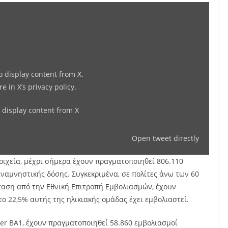
Display
content
from
X
o display content from X.
re in
X’s privacy policy
.
 display content from X
Open tweet directly
ιχεία, μέχρι σήμερα έχουν πραγματοποιηθεί 806.110
ναμνηστικής δόσης. Συγκεκριμένα, σε πολίτες άνω των 60
σταση από την Εθνική Επιτροπή Εμβολιασμών, έχουν
ο 22,5% αυτής της ηλικιακής ομάδας έχει εμβολιαστεί.
izer BA1, έχουν πραγματοποιηθεί 58.860 εμβολιασμοί