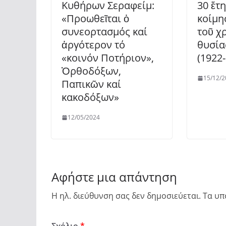
Κυθήρων Σεραφείμ:
30 ἔτ
«Προωθεῖται ὁ
κοίμη
συνεορτασμός καί
τοῦ χ
ἀργότερον τό
θυσία
«κοινόν Ποτήριον»,
(1922
Ὀρθοδόξων,
15/12/2
Παπικῶν καί
κακοδόξων»
12/05/2024
Αφήστε μια απάντηση
Η ηλ. διεύθυνση σας δεν δημοσιεύεται.
Τα υπ