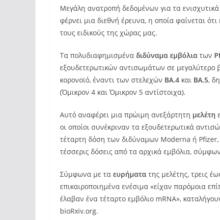
Μεγάλη ανατροπή δεδομένων για τα ενισχυτικ
φέρνει μια διεθνή έρευνα, η οποία φαίνεται ότι
τους ειδικούς της χώρας μας.
Τα πολυδιαφημισμένα
διδύναμα εμβόλια
των
P
εξουδετερωτικών αντισωμάτων σε μεγαλύτερο βα
κορονοϊό, έναντι των στελεχών
BA.4
και
BA.5
, δ
(Όμικρον 4 και Όμικρον 5 αντίστοιχα).
Αυτό αναφέρει μια πρώιμη ανεξάρτητη
μελέτη
ε
οι οποίοι συνέκριναν τα εξουδετερωτικά αντισ
τέταρτη δόση των διδύναμων Moderna ή Pfizer
τέσσερις δόσεις από τα αρχικά εμβόλια, σύμφω
Σύμφωνα με τα
ευρήματα
της μελέτης, τρεις έω
επικαιροποιημένα ενέσιμα «είχαν παρόμοια επ
έλαβαν ένα τέταρτο εμβόλιο mRNA», καταλήγουν
bioRxiv.org.