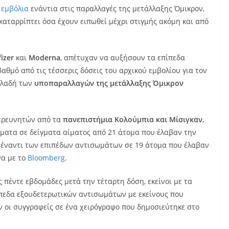
ά
εμβόλια
ενάντια στις παραλλαγές της μετάλλαξης Όμικρον,
 καταρρίπτει όσα έχουν ειπωθεί μέχρι στιγμής ακόμη και από
fizer
και
Moderna
, απέτυχαν να αυξήσουν τα επίπεδα
θμό από τις τέσσερις δόσεις του αρχικού εμβολίου για τον
ηλαδή των
υποπαραλλαγών
της
μετάλλαξης
Όμικρον
ρευνητών από τα
πανεπιστήμια
Κολούμπια
και Μίσιγκαν
,
ώματα σε δείγματα αίματος από 21 άτομα που έλαβαν την
, έναντι των επιπέδων αντισωμάτων σε 19 άτομα που έλαβαν
να με το
Bloomberg
.
ς πέντε εβδομάδες μετά την τέταρτη δόση, εκείνοι με τα
ίπεδα εξουδετερωτικών αντισωμάτων με εκείνους που
 οι συγγραφείς σε ένα χειρόγραφο που δημοσιεύτηκε στο