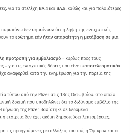
ές, για τα στελέχη
BA.4
και
BA.5
, καθώς και για παλαιότερες
ν
.
 τα παραπάνω δεν σημαίνουν ότι η λήψη της ενισχυτικής
ίρουν το
ερώτημα
εάν ήταν απαραίτητη η μετάβαση σε μια
λη προτροπή για εμβολιασμό
– κυρίως προς τους
 – για τις ενισχυτικές δόσεις που είναι «
αποτελεσματικά
»
είχε αναφερθεί κατά την ενημέρωση για την πορεία της
τίο τύπου από την Pfizer στις 13ης Οκτωβρίου, στο οποίο
ινική δοκιμή που υποδηλώνει ότι το διδύναμο εμβόλιο της
Η δήλωση της Pfizer βασίστηκε σε δεδομένα
η εταιρεία δεν έχει ακόμη δημοσιεύσει λεπτομέρειες.
 με τις προηγούμενες μεταλλάξεις του ιού, η Όμικρον και οι