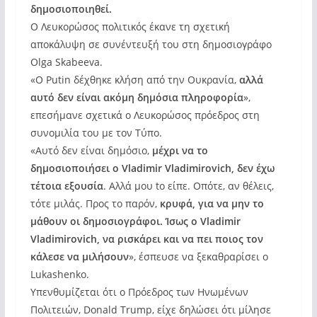
δημοσιοποιηθεί.
Ο Λευκορώσος πολιτικός έκανε τη σχετική
αποκάλυψη σε συνέντευξή του στη δημοσιογράφο
Olga Skabeeva.
«Ο Putin δέχθηκε κλήση από την Ουκρανία,
αλλά
αυτό δεν είναι ακόμη δημόσια πληροφορία
»,
επεσήμανε σχετικά ο Λευκορώσος πρόεδρος στη
συνομιλία του με τον Τύπο.
«Αυτό δεν είναι δημόσιο,
μέχρι να το
δημοσιοποιήσει ο Vladimir Vladimirovich, δεν έχω
τέτοια εξουσία
. Αλλά μου to είπε. Οπότε, αν θέλεις,
τότε μιλάς. Προς το παρόν,
κρυφά, για να μην το
μάθουν οι δημοσιογράφοι. Ίσως ο Vladimir
Vladimirovich, να ρισκάρει και να πει ποιος τον
κάλεσε να μιλήσουν
», έσπευσε να ξεκαθραρίσει ο
Lukashenko.
Υπενθυμίζεται ότι ο Πρόεδρος των Ηνωμένων
Πολιτειών, Donald Trump, είχε δηλώσει ότι μίλησε