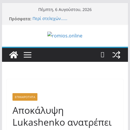
Μετάβαση
Πέμπτη, 6 Αυγούστου, 2026
σε
Πρόσφατα:
Περί στελεχών……
περιεχόμενο
«Ελπίδα για Δημοκρατία» σε ΜΜΕ: «Στόχος
είναι το Κίνημα της Μ.Καρυστιανού και όχι
το διεφθαρμένο σύστημα εξουσίας»
Βόμβα: Με στήριξη Musk το νέο κόμμα
Κασιδιάρη – Οι ένοικοι του Μαξίμου σε
πανικό, πατριωτικό τσουνάμι σαρώνει την
Ελλάδα
Σύρος: Βρετανίδα τουρίστρια έμεινε σε κώμα
42 ημέρες μετά από τσίμπημα τσιμπουριού!
– Η «μάχη» με τη σπάνια λοίμωξη
Ασύλληπτο: Έναν «Βόλο» με 102.000
παράνομους αλλοδαπούς πολιτογράφησε ως
«Έλληνες» η κυβέρνηση! (φωτο)
ΕΠΙΚΑΙΡΟΤΗΤΑ
Αποκάλυψη
Lukashenko ανατρέπει