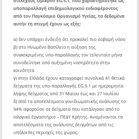
στελέχους Όμικρον EG.5.1, που χαρακτηρίστηκε ως
υποπαραλλαγή επιδημιολογικού ενδιαφέροντος
από τον Παγκόσμιο Οργανισμό Υγείας, τα δεδομένα
αυτήν τη στιγμή έχουν ως εξής:
α) δεν υπάρχει ένδειξη ότι προκαλεί πιο σοβαρή νόσο
β) στο Ηνωμένο Βασίλειο η αύξηση της
συγκεκριμένης υπο-παραλλαγής τον τελευταίο μήνα
συνοδεύτηκε από αυξημένη νοσηρότητα στην
κοινότητα
γ) στην Ελλάδα έχουν καταγραφεί συνολικά 41 θετικά
δείγματα της υπο-παραλλαγής EG.5.1 με ημερομηνία
λήψης δείγματος από 31 Μαϊου έως και 27 Ιουλίου
δ) από τα αποτελέσματα γονιδιωματικής ανάλυσης το
94% αφορούσε σε δείγματα που εστάλησαν από το
Ιολογικό Εργαστήριο – ΠΕΔΥ Κρήτης. Αναμένονται τα
αποτελέσματα της ανάλυσης δειγμάτων από τις
υπόλοιπες περιοχές της χώρας.