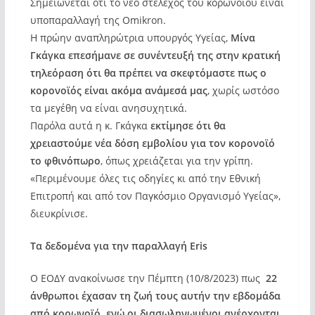
Σημειώνεται ότι το νέο στέλεχος του κορωνοϊού είναι
υποπαραλλαγή της Omikron.
Η πρώην αναπληρώτρια υπουργός Υγείας,
Μίνα
Γκάγκα επεσήμανε σε συνέντευξή της στην κρατική
τηλεόραση ότι θα πρέπει να σκεφτόμαστε πως ο
κορονοϊός είναι ακόμα ανάμεσά μας
, χωρίς ωστόσο
τα μεγέθη να είναι ανησυχητικά.
Παρόλα αυτά η κ. Γκάγκα
εκτίμησε ότι θα
χρειαστούμε νέα δόση εμβολίου για τον κορονοϊό
το φθινόπωρο
, όπως χρειάζεται για την γρίπη.
«Περιμένουμε όλες τις οδηγίες κι από την Εθνική
Επιτροπή και από τον Παγκόσμιο Οργανισμό Υγείας»,
διευκρίνισε.
Τα δεδομένα για την παραλλαγή Eris
Ο ΕΟΔΥ ανακοίνωσε την Πέμπτη (10/8/2023) πως
22
άνθρωποι έχασαν τη ζωή τους αυτήν την εβδομάδα
από κορωνοϊό, ενώ οι διασωληνωμένοι ανέρχονται