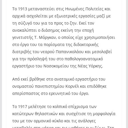
Το 1913 μεταναστεύει στις Ηνωμένες Πολιτείες και
αρχικά ασχολείται με εξωιατρικές εργασίες μαζί με
τη σύζυγό του για τα προς το ζην. Εκεί τον
ανακαλύπτει ο διάσημος εκείνη την εποχή
γενετιστής Τ. Μόργκαν, ο οποίος είχε χρησιμοποιήσει
στο έργο του τα πορίσματα της διδακτορικής
διατριβής του νεαρού Παπανικολάου και μεσολαβεί
για την πρόσληψή του στο παθολογοανατομικό
εργαστήριο του Νοσοκομείου της Νέας Υόρκης.
Από εκεί βρέθηκε στο ανατομικό εργαστήριο του
ονομαστού πανεπιστημίου Κορνέλ και επιδόθηκε
απερίσπαστος στο ερευνητικό του έργο.
Το 1917 μελέτησε το κολπικό επίχρισμα των
κατώτερων θηλαστικών και συσχέτισε τη μορφολογία
του με τον ορμονικό κύκλο και τις ανάλογες
μεταβολές στη μήτρα και τις ωοθήκες των ζώων. Στη