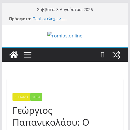
Μετάβαση
Σάββατο, 8 Αυγούστου, 2026
σε
Πρόσφατα:
Περί στελεχών……
περιεχόμενο
«Ελπίδα για Δημοκρατία» σε ΜΜΕ: «Στόχος
είναι το Κίνημα της Μ.Καρυστιανού και όχι
το διεφθαρμένο σύστημα εξουσίας»
Βόμβα: Με στήριξη Musk το νέο κόμμα
Κασιδιάρη – Οι ένοικοι του Μαξίμου σε
πανικό, πατριωτικό τσουνάμι σαρώνει την
Ελλάδα
Σύρος: Βρετανίδα τουρίστρια έμεινε σε κώμα
42 ημέρες μετά από τσίμπημα τσιμπουριού!
– Η «μάχη» με τη σπάνια λοίμωξη
Ασύλληπτο: Έναν «Βόλο» με 102.000
παράνομους αλλοδαπούς πολιτογράφησε ως
«Έλληνες» η κυβέρνηση! (φωτο)
ΕΠΙΚΑΙΡΟ
ΥΓΕΙΑ
Γεώργιος
Παπανικολάου: Ο