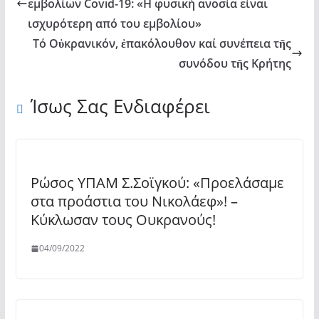
εμβολίων Covid-19: «Η φυσική ανοσία είναι
ισχυρότερη από του εμβολίου»
Τό Οὐκρανικόν, ἐπακόλουθον καί συνέπεια τῆς
συνόδου τῆς Κρήτης
Ίσως Σας Ενδιαφέρει
Ρώσος ΥΠΑΜ Σ.Σοϊγκού: «Προελάσαμε
στα προάστια του Νικολάεφ»! –
Κύκλωσαν τους Ουκρανούς!
04/09/2022