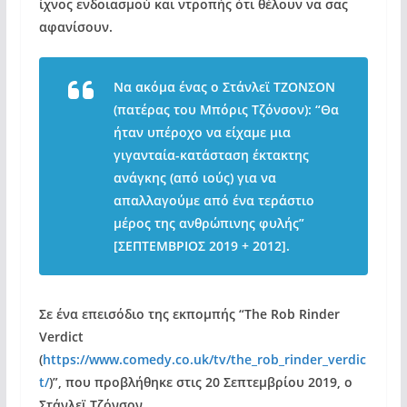
ίχνος ενδοιασμού και ντροπής ότι θέλουν να σας
αφανίσουν.
Να ακόμα ένας ο
Στάνλεϊ ΤΖΟΝΣΟΝ
(πατέρας του Μπόρις Τζόνσον): “Θα
ήταν υπέροχο να είχαμε μια
γιγανταία-κατάσταση έκτακτης
ανάγκης (από ιούς) για να
απαλλαγούμε από ένα τεράστιο
μέρος της ανθρώπινης φυλής”
[ΣΕΠΤΕΜΒΡΙΟΣ 2019 + 2012].
Σε ένα επεισόδιο της εκπομπής “The Rob Rinder
Verdict
(
https://www.comedy.co.uk/tv/the_rob_rinder_verdic
t/
)”, που προβλήθηκε στις 20 Σεπτεμβρίου 2019, ο
Στάνλεϊ Τζόνσον