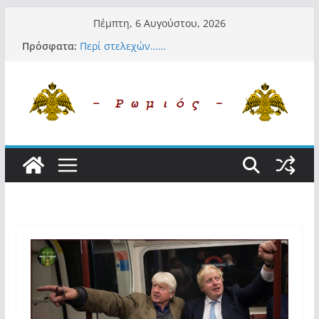
Μετάβαση
Πέμπτη, 6 Αυγούστου, 2026
σε
Πρόσφατα:
Περί στελεχών……
περιεχόμενο
«Ελπίδα για Δημοκρατία» σε ΜΜΕ: «Στόχος
είναι το Κίνημα της Μ.Καρυστιανού και όχι
το διεφθαρμένο σύστημα εξουσίας»
Βόμβα: Με στήριξη Musk το νέο κόμμα
Κασιδιάρη – Οι ένοικοι του Μαξίμου σε
πανικό, πατριωτικό τσουνάμι σαρώνει την
Ελλάδα
Σύρος: Βρετανίδα τουρίστρια έμεινε σε κώμα
42 ημέρες μετά από τσίμπημα τσιμπουριού!
– Η «μάχη» με τη σπάνια λοίμωξη
Ασύλληπτο: Έναν «Βόλο» με 102.000
παράνομους αλλοδαπούς πολιτογράφησε ως
«Έλληνες» η κυβέρνηση! (φωτο)