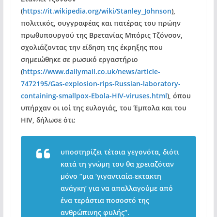
(
https://it.wikipedia.org/wiki/Stanley_Johnson
),
πολιτικός, συγγραφέας και πατέρας του πρώην
πρωθυπουργού της Βρετανίας Μπόρις Τζόνσον,
σχολιάζοντας την είδηση της έκρηξης που
σημειώθηκε σε ρωσικό εργαστήριο
(
https://www.dailymail.co.uk/news/article-
7472195/Gas-explosion-rips-Russian-laboratory-
containing-smallpox-Ebola-HIV-viruses.html
), όπου
υπήρχαν οι ιοί της ευλογιάς, του Έμπολα και του
HIV, δήλωσε ότι:
υποστηρίζει τέτοια γεγονότα, διότι
κατά τη γνώμη του θα χρειαζόταν
μόνο “μια ‘γιγαντιαία-εκτακτη
ανάγκη’ για να απαλλαγούμε από
ένα τεράστια ποσοστό της
ανθρώπινης φυλής”.