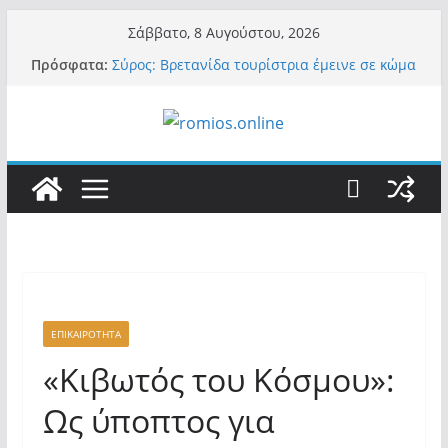
Μετάβαση
Σάββατο, 8 Αυγούστου, 2026
σε
Πρόσφατα:
Σύρος: Βρετανίδα τουρίστρια έμεινε σε κώμα
περιεχόμενο
42 ημέρες μετά από τσίμπημα τσιμπουριού!
– Η «μάχη» με τη σπάνια λοίμωξη
Οι ρυθμιστές – Σαμαράς και Κασιδιάρης θα
πάρουν αθροιστικά 15%… προκαλούν δίνη
στο σύστημα και η συνεργασία με Le Pen
Και πάλι περί στελεχών….
«Ελπίδα για Δημοκρατία» σε ΜΜΕ: «Στόχος
είναι το Κίνημα της Μ.Καρυστιανού και όχι
το διεφθαρμένο σύστημα εξουσίας»
Βόμβα: Με στήριξη Musk το νέο κόμμα
Κασιδιάρη – Οι ένοικοι του Μαξίμου σε
πανικό, πατριωτικό τσουνάμι σαρώνει την
Ελλάδα
ΕΠΙΚΑΙΡΟΤΗΤΑ
«Κιβωτός του Κόσμου»:
Ως ύποπτος για