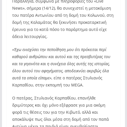
Παράλληλα, σύμφωνα με πληροφορίες του «Live
News», σήμερα (14/12), θα συνεχιστεί η μετακόμιση
του πατέρα Αντωνίου από τη δομή του Κολωνού, στη
δομή της Καλαμάτας θα ξεκινήσει προκαταρκτική
έρευνα για το κατά πόσο το παράρτημα αυτό είχε
άδεια λειτουργίας.
«Έχω ενισχύσει την πεποίθηση μου ότι πρόκειται περί
καθαρού ανθρώπου και αυτού και της πρεσβυτέρας του
και τα γεγονότα και η συνέχεια όλης αυτής της ιστορίας,
όλου αυτού του αφηγήματος, αποδεικνύει ακριβώς όλα
αυτά τα οποία είπαμε»,
είπε ο πατέρας Στυλιανός
Καρπαθίου, στην εκπομπή του MEGA.
Ο πατέρας, Στυλιανός Καρπαθίου, επανήλθε
δριμύτερος και όχι μόνο εξέφρασε για μια ακόμη
φορά τις θέσεις του για την Κιβωτό, αλλά και
αποκάλυψε πως όλοι μέσα στη δομή από τον παπά
Αντώνη μέχρι τα παιδιά είναι ανεμβολίαστοι.