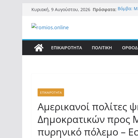
Μετάβαση
Πρόσφατα:
Βόμβα: Μ
Κυριακή, 9 Αυγούστου, 2026
σε
ένοικοι τ
σαρώνει 
περιεχόμενο
Α.Φάουτσι
στην παν
Ακαδημία
Οι ρυθμι
ΕΠΙΚΑΙΡΟΤΗΤΑ
ΠΟΛΙΤΙΚΗ
ΟΡΘΟΔ
αθροιστι
συνεργασ
Και πάλι 
«Ελπίδα γ
της Μ.Κα
εξουσίας
ΕΠΙΚΑΙΡΟΤΗΤΑ
Αμερικανοί πολίτες 
Δημοκρατικών προς 
πυρηνικό πόλεμο – Εσ