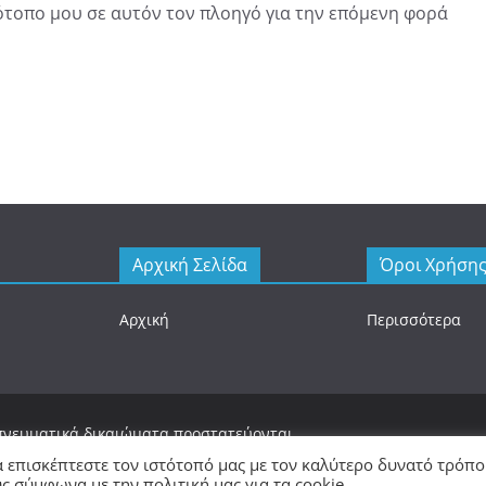
τότοπο μου σε αυτόν τον πλοηγό για την επόμενη φορά
Αρχική Σελίδα
Όροι Χρήση
Αρχική
Περισσότερα
 πνευματικά δικαιώματα προστατεύονται.
 με
WordPress
.
α επισκέπτεστε τον ιστότοπό μας με τον καλύτερο δυνατό τρόπο
 σύμφωνα με την πολιτική μας για τα cookie.