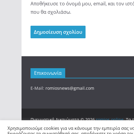
Αποθήκευσε το όνομά μου, email, και τον ισ
που θα σχολιάσω.
Επικοινωνία
E-Mail:
romiosnews@gmail.com
Πνευματικά Δικαιώματα © 2026
romios.online
. Τα
Θέμα:
ColorMag
από ThemeGrill. Κατασκευασμένο
Χρησιμοποιούμε cookies για να κάνουμε την εμπειρία σας ν
Εκφράζοντας τη συγκατάθεσή σας, αποδέχεστε τη χρήση τους