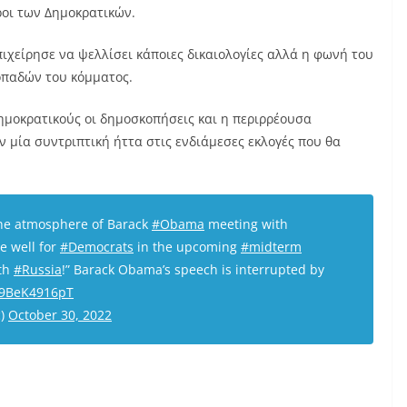
οι των Δημοκρατικών.
είρησε να ψελλίσει κάποιες δικαιολογίες αλλά η φωνή του
οπαδών του κόμματος.
ημοκρατικούς οι δημοσκοπήσεις και η περιρρέουσα
 μία συντριπτική ήττα στις ενδιάμεσες εκλογές που θα
he atmosphere of Barack
#Obama
meeting with
e well for
#Democrats
in the upcoming
#midterm
th
#Russia
!” Barack Obama’s speech is interrupted by
m/9BeK4916pT
c)
October 30, 2022