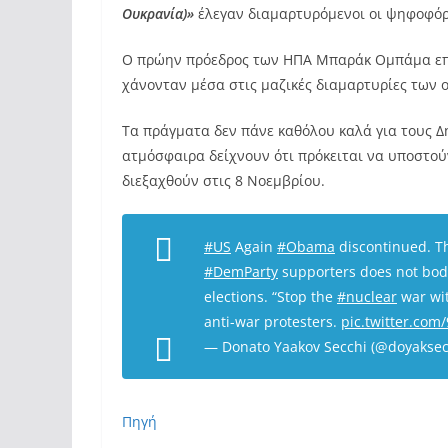
Ουκρανία)»
έλεγαν διαμαρτυρόμενοι οι ψηφοφόρ
Ο πρώην πρόεδρος των ΗΠΑ Μπαράκ Ομπάμα επιχ
χάνονταν μέσα στις μαζικές διαμαρτυρίες των 
Τα πράγματα δεν πάνε καθόλου καλά για τους Δ
ατμόσφαιρα δείχνουν ότι πρόκειται να υποστούν
διεξαχθούν στις 8 Νοεμβρίου.
#US
Again
#Obama
discontinued. T
#DemParty
supporters does not bod
elections. “Stop the
#nuclear
war wi
anti-war protesters.
pic.twitter.co
— Donato Yaakov Secchi (@doyakse
Πηγή