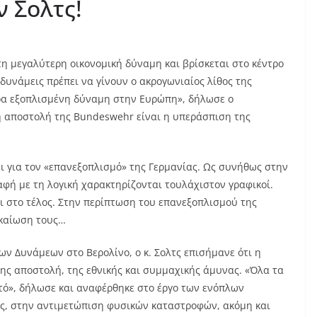
ν Σολτς!
τη μεγαλύτερη οικονομική δύναμη και βρίσκεται στο κέντρο
ς δυνάμεις πρέπει να γίνουν ο ακρογωνιαίος λίθος της
ρα εξοπλισμένη δύναμη στην Ευρώπη», δήλωσε ο
κή αποστολή της Bundeswehr είναι η υπεράσπιση της
σει για τον «επανεξοπλισμό» της Γερμανίας. Ως συνήθως στην
παφή με τη λογική χαρακτηρίζονται τουλάχιστον γραφικοί.
ι στο τέλος. Στην περίπτωση του επανεξοπλισμού της
ικαίωση τους…
 Δυνάμεων στο Βερολίνο, ο κ. Σολτς επισήμανε ότι η
ης αποστολή, της εθνικής και συμμαχικής άμυνας. «Όλα τα
τό», δήλωσε και αναφέρθηκε στο έργο των ενόπλων
ς, στην αντιμετώπιση φυσικών καταστροφών, ακόμη και