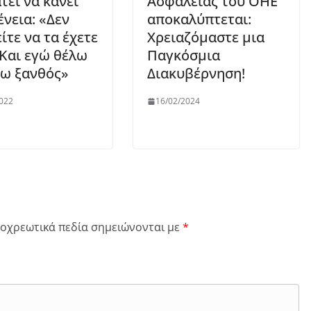
τεί να κάνει
Ασφαλείας του ΟΗΕ
ένεια: «Δεν
αποκαλύπτεται:
ίτε να τα έχετε
Χρειαζόμαστε μια
 Και εγώ θέλω
Παγκόσμια
νω ξανθός»
Διακυβέρνηση!
022
16/02/2024
οχρεωτικά πεδία σημειώνονται με
*