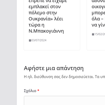
έπρεπε να είχαμε
αδυνα
εμπλακεί στον
οικογ
πόλεμο στην
μπορε
Ουκρανία» λέει
όλα –
τώρα η
να γί
Ν.Μπακογιάννη
15/02/2
03/07/2024
Αφήστε μια απάντηση
Η ηλ. διεύθυνση σας δεν δημοσιεύεται.
Τα υπ
Σχόλιο
*