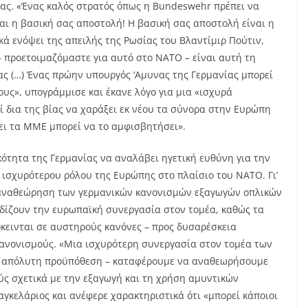
ας. «Ένας καλός στρατός όπως η Bundeswehr πρέπει να
ναι η βασική σας αποστολή! Η βασική σας αποστολή είναι η
κά ενόψει της απειλής της Ρωσίας του Βλαντίμιρ Πούτιν,
– προετοιμαζόμαστε για αυτό στο ΝΑΤΟ – είναι αυτή τη
ας (…) Ένας πρώην υπουργός ‘Αμυνας της Γερμανίας μπορεί
ους», υπογράμμισε και έκανε λόγο για μια «ισχυρά
ί δια της βίας να χαράξει εκ νέου τα σύνορα στην Ευρώπη
ζει τα ΜΜΕ μπορεί να το αμφισβητήσει».
ότητα της Γερμανίας να αναλάβει ηγετική ευθύνη για την
 ισχυρότερου ρόλου της Ευρώπης στο πλαίσιο του ΝΑΤΟ. Γι’
η αναθεώρηση των γερμανικών κανονισμών εξαγωγών οπλικών
δίζουν την ευρωπαϊκή συνεργασία στον τομέα, καθώς τα
κεινται σε αυστηρούς κανόνες – προς δυσαρέσκεια
ανονισμούς. «Μια ισχυρότερη συνεργασία στον τομέα των
αι απόλυτη προϋπόθεση – καταφέρουμε να αναθεωρήσουμε
ούς σχετικά με την εξαγωγή και τη χρήση αμυντικών
γκελάριος και ανέφερε χαρακτηριστικά ότι «μπορεί κάποιοι