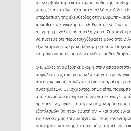
στον εμβολιασμό κατά την περίοδο της πανδημί
μπορεί να τα κάνει όλα αυτά, αλλά αυτή δεν εί
υπεράσπιση της ελευθερίας στην Ευρώπη», ειδι
πρόσθεσε ο καγκελάριος. «Η Ρωσία του Πούτιν 
στιγμή η μεγαλύτερη απειλή για τη Συμμαχία μ
να πίστευε ότι περιστοιχιζόμαστε μόνο από φίλ
εξοπλισμένη πυρηνική δύναμη η οποία επιχειρε
και μόνο κάποιος που δεν ακούει και δεν διαβά
Ο κ. Σολτς αναφέρθηκε ακόμη στην αποφασιστικ
ασφάλεια της ηπείρου, αλλά και για την ανάγκη
αυτό τον σκοπό, συνέχισε, είναι απαραίτητη 
συστημάτων. Οι ισχύοντες, όπως είπε, παρεμπο
από κοινού ανεπτυγμένα όπλα για εξαγωγές υπό
ορισμένων χωρών – εταίρων με χαλαρότερους κ
εξοπλισμών θα ήταν εφικτή αν – και αυτό είν
τις εθνικές μας επιφυλάξεις και τους κανονισμ
συστημάτων κοινής κατασκευής», σημείωσε ο κα