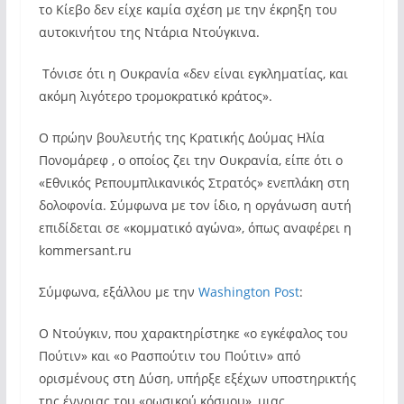
το Κίεβο δεν είχε καμία σχέση με την έκρηξη του
αυτοκινήτου της Ντάρια Ντούγκινα.
Τόνισε ότι η Ουκρανία «δεν είναι εγκληματίας, και
ακόμη λιγότερο τρομοκρατικό κράτος».
Ο πρώην βουλευτής της Κρατικής Δούμας Ηλία
Πονομάρεφ , ο οποίος ζει την Ουκρανία, είπε ότι ο
«Εθνικός Ρεπουμπλικανικός Στρατός» ενεπλάκη στη
δολοφονία. Σύμφωνα με τον ίδιο, η οργάνωση αυτή
επιδίδεται σε «κομματικό αγώνα», όπως αναφέρει η
kommersant.ru
Σύμφωνα, εξάλλου με την
Washington Post
:
Ο Ντούγκιν, που χαρακτηρίστηκε «ο εγκέφαλος του
Πούτιν» και «ο Ρασπούτιν του Πούτιν» από
ορισμένους στη Δύση, υπήρξε εξέχων υποστηρικτής
της έννοιας του «ρωσικού κόσμου», μιας