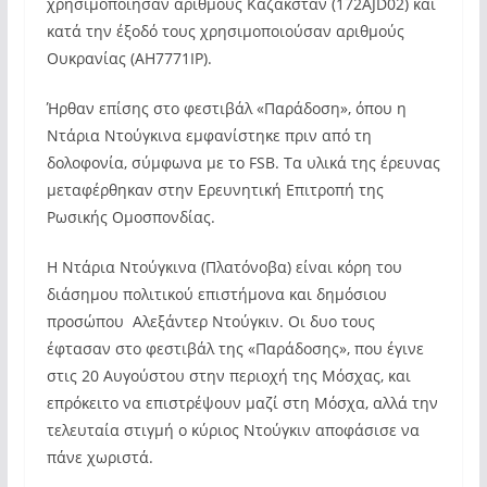
χρησιμοποίησαν αριθμούς Καζακστάν (172AJD02) και
κατά την έξοδό τους χρησιμοποιούσαν αριθμούς
Ουκρανίας (AH7771IP).
Ήρθαν επίσης στο φεστιβάλ «Παράδοση», όπου η
Ντάρια Ντούγκινα εμφανίστηκε πριν από τη
δολοφονία, σύμφωνα με το FSB. Τα υλικά της έρευνας
μεταφέρθηκαν στην Ερευνητική Επιτροπή της
Ρωσικής Ομοσπονδίας.
Η Ντάρια Ντούγκινα (Πλατόνοβα) είναι κόρη του
διάσημου πολιτικού επιστήμονα και δημόσιου
προσώπου Αλεξάντερ Ντούγκιν. Οι δυο τους
έφτασαν στο φεστιβάλ της «Παράδοσης», που έγινε
στις 20 Αυγούστου στην περιοχή της Μόσχας, και
επρόκειτο να επιστρέψουν μαζί στη Μόσχα, αλλά την
τελευταία στιγμή ο κύριος Ντούγκιν αποφάσισε να
πάνε χωριστά.