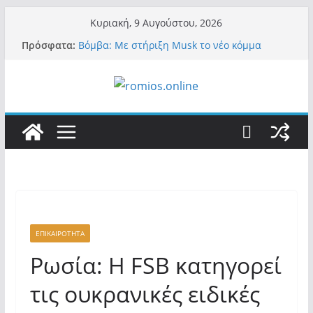
Μετάβαση
Κυριακή, 9 Αυγούστου, 2026
σε
Πρόσφατα:
Βόμβα: Με στήριξη Musk το νέο κόμμα
περιεχόμενο
Κασιδιάρη – Οι ένοικοι του Μαξίμου σε
πανικό, πατριωτικό τσουνάμι σαρώνει την
Ελλάδα
Α.Φάουτσι: Στις ΗΠΑ τον συνέλαβαν για τα
εγκλήματά του στην πανδημία – Στην Ελλάδα
τον έκαναν μέλος της Ακαδημίας Αθηνών!
Οι ρυθμιστές – Σαμαράς και Κασιδιάρης θα
πάρουν αθροιστικά 15%… προκαλούν δίνη
στο σύστημα και η συνεργασία με Le Pen
Και πάλι περί στελεχών….
«Ελπίδα για Δημοκρατία» σε ΜΜΕ: «Στόχος
είναι το Κίνημα της Μ.Καρυστιανού και όχι
το διεφθαρμένο σύστημα εξουσίας»
ΕΠΙΚΑΙΡΟΤΗΤΑ
Ρωσία: Η FSB κατηγορεί
τις ουκρανικές ειδικές