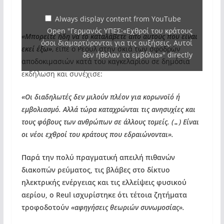
όσοι
διαμαρτύρονται
Always display content from YouTube
Open "Γερμανός ΥΠΕΣ:«Εχθροί του κράτους
για
«Μπορείτε ήδη να το καταλάβετε από αυτούς που είναι
όσοι διαμαρτύρονται για τις αυξήσεις. Αυτοί
τις
εκεί έξω»
, είπε ο Ρεούλ στην σκιά των σφοδρών
δεν ήθελαν τα εμβόλια»" directly
αυξήσεις.
αποδοκιμασιών κατά του καγκελαρίου σε δημόσια
εκδήλωση και συνέχισε:
Αυτοί
δεν
«Οι διαδηλωτές δεν μιλούν πλέον για κορωνοϊό ή
ήθελαν
εμβολιασμό. Αλλά τώρα καταχρώνται τις ανησυχίες και
τα
τους φόβους των ανθρώπων σε άλλους τομείς. (…) Είναι
εμβόλια»"
οι νέοι εχθροί του κράτους που εδραιώνονται».
from
Παρά την πολύ πραγματική απειλή πιθανών
YouTube
διακοπών ρεύματος, τις βλάβες στο δίκτυο
ηλεκτρικής ενέργειας και τις ελλείψεις φυσικού
αερίου, ο Reul ισχυρίστηκε ότι τέτοια ζητήματα
τροφοδοτούν
«αφηγήσεις θεωριών συνωμοσίας».