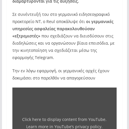
διαμαρτύρονται για τις αυξήσεις.
Σε συνέντευξή του στο γερμανικό ειδησεογραφικό
πρακτορείο NT, ο Reul αποκάλυψε ότι
οι γερμανικές
υπηρεσίες ασφαλείας παρακολουθούσαν
«εξτρεμιστές»
που σχεδιάζουν να διεισδύσουν στις
διαδηλώσεις και να οργανώσουν βίαια επεισόδια, με
την κινητοποίηση να σχεδιάζεται μέσω της
εφαρμογής Telegram.
Την εν λόγω εφαρμογή, οι γερμανικές αρχές έχουν
δοκιμάσει στο παρελθόν να απαγορεύσουν
Display
"Γερμανός
ΥΠΕΣ:«Εχθροί
του
Click here to display content from YouTube.
κράτους
Learn more in
YouTube’s privacy policy
.