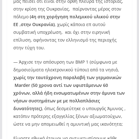
μας πείσει ότι είναι στην ορθή πλευρά της ιστορίας,
στην κρίση της Ουκρανίας, παίρνοντας μέρος στον
πόλεμο
(4η στη χορήγηση πολεμικού υλικού στην
ΕΕ ,στην Ουκρανία)
, χωρίς κάποια επ αυτού
συμβατική υποχρέωση, και όχι στην ειρηνική
επίλυση, αφήνοντας τον ελληνισμό της περιοχής
στην τύχη του.
— Άρχισε την απόσυρση των BMP 1 (σύμφωνα με
δημοσιεύματα ηλεκτρονικού τύπου) από τα νησιά,
χωρίς την ταυτόχρονη παραλαβή των γερμανικών
Marder
(50 χρονα αντί των υφιστάμενων 60
χρόνων, αλλά ήδη ενσωματωμένων στην άμυνα των
νήσων συστημάτων με με πολλαπλάσιες
δυνατότητες)
, όπως δεσμεύτηκε ο υπουργός Άμυνας ,
κατόπιν πρότερης εξαγγελίας ξένων αξιωματούχων,
ώστε να μην απομειωθεί η αμυντική μας ικανότητα;
Είμαστε εθνικά έτοιμοι να αντιμετωπίσουμε κάθε