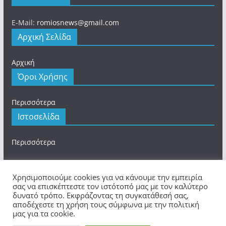
E-Mail:
romiosnews@gmail.com
Αρχική Σελίδα
Αρχική
Όροι Χρήσης
Περισσότερα
Ιστοσελίδα
Περισσότερα
Χρησιμοποιούμε cookies για να κάνουμε την εμπειρία
σας να επισκέπτεστε τον ιστότοπό μας με τον καλύτερο
δυνατό τρόπο. Εκφράζοντας τη συγκατάθεσή σας,
Πνευματικά Δικαιώματα © 2026
romios.online
. Τα
αποδέχεστε τη χρήση τους σύμφωνα με την πολιτική
πνευματικά δικαιώματα προστατεύονται.
μας για τα cookie.
Θέμα:
ColorMag
από ThemeGrill. Κατασκευασμένο με