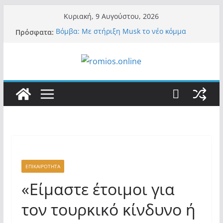
Μετάβαση
Κυριακή, 9 Αυγούστου, 2026
σε
Πρόσφατα:
Βόμβα: Με στήριξη Musk το νέο κόμμα
περιεχόμενο
Κασιδιάρη – Οι ένοικοι του Μαξίμου σε
πανικό, πατριωτικό τσουνάμι σαρώνει την
Ελλάδα
Α.Φάουτσι: Στις ΗΠΑ τον συνέλαβαν για τα
εγκλήματά του στην πανδημία – Στην
Ελλάδα τον έκαναν μέλος της Ακαδημίας
Αθηνών!
Οι ρυθμιστές – Σαμαράς και Κασιδιάρης θα
πάρουν αθροιστικά 15%… προκαλούν δίνη
στο σύστημα και η συνεργασία με Le Pen
Και πάλι περί στελεχών….
«Ελπίδα για Δημοκρατία» σε ΜΜΕ: «Στόχος
είναι το Κίνημα της Μ.Καρυστιανού και όχι
ΕΠΙΚΑΙΡΟΤΗΤΑ
το διεφθαρμένο σύστημα εξουσίας»
«Είμαστε έτοιμοι για
τον τουρκικό κίνδυνο ή