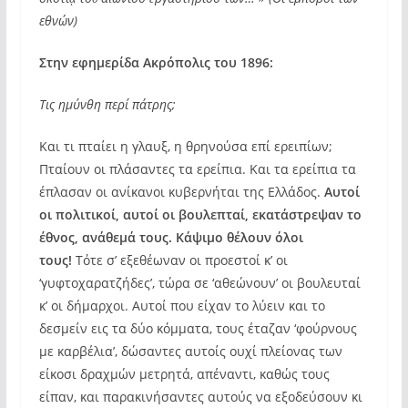
εθνών)
Στην εφημερίδα Ακρόπολις του 1896:
Τις ημύνθη περί πάτρης;
Και τι πταίει η γλαυξ, η θρηνούσα επί ερειπίων;
Πταίουν οι πλάσαντες τα ερείπια. Και τα ερείπια τα
έπλασαν οι ανίκανοι κυβερνήται της Ελλάδος.
Αυτοί
οι πολιτικοί, αυτοί οι βουλεπταί, εκατάστρεψαν το
έθνος, ανάθεμά τους. Κάψιμο θέλουν όλοι
τους!
Τότε σ’ εξεθέωναν οι προεστοί κ’ οι
‘γυφτοχαρατζήδες’, τώρα σε ‘αθεώνουν’ οι βουλευταί
κ’ οι δήμαρχοι. Αυτοί που είχαν το λύειν και το
δεσμείν εις τα δύο κόμματα, τους έταζαν ‘φούρνους
με καρβέλια’, δώσαντες αυτοίς ουχί πλείονας των
είκοσι δραχμών μετρητά, απέναντι, καθώς τους
είπαν, και παρακινήσαντες αυτούς να εξοδεύσουν κι