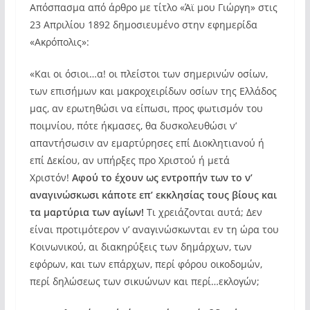
Απόσπασμα από άρθρο με τίτλο «Άϊ μου Γιώργη» στις
23 Απριλίου 1892 δημοσιευμένο στην εφημερίδα
«Ακρόπολις»:
«Και οι όσιοι…α! οι πλείστοι των σημερινών οσίων,
των επισήμων και μακροχειρίδων οσίων της Ελλάδος
μας, αν ερωτηθώσι να είπωσι, προς φωτισμόν του
ποιμνίου, πότε ήκμασες, θα δυσκολευθώσι ν’
απαντήσωσιν αν εμαρτύρησες επί Διοκλητιανού ή
επί Δεκίου, αν υπήρξες προ Χριστού ή μετά
Χριστόν!
Αφού το έχουν ως εντροπήν των το ν’
αναγινώσκωσι κάποτε επ’ εκκλησίας τους βίους και
τα μαρτύρια των αγίων!
Τι χρειάζονται αυτά; Δεν
είναι προτιμότερον ν’ αναγινώσκωνται εν τη ώρα του
Κοινωνικού, αι διακηρύξεις των δημάρχων, των
εφόρων, και των επάρχων, περί φόρου οικοδομών,
περί δηλώσεως των σικυώνων και περί…εκλογών;