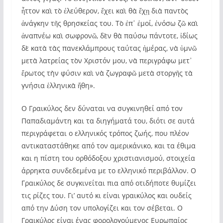
ἧττον καὶ τὸ ἐλεύθερον, ἔχει καὶ θὰ ἔχῃ διὰ παντὸς
ἀνάγκην τῆς θρησκείας του. Τὸ ἐπ᾿ ἐμοί, ἐνόσω ζῶ καὶ
ἀναπνέω καὶ σωφρονῶ, δὲν θὰ παύσω πάντοτε, ἰδίως
δὲ κατὰ τὰς πανεκλάμπρους ταύτας ἡμέρας, νὰ ὑμνῶ
μετὰ λατρείας τὸν Χριστόν μου, νὰ περιγράφω μετ᾿
ἔρωτος τὴν φύσιν καὶ νὰ ζωγραφῶ μετὰ στοργῆς τὰ
γνήσια ἑλληνικὰ ἤθη».
Ο Γραικύλος δεν δύναται να συγκινηθεί από τον
Παπαδιαμάντη και τα διηγήματά του, διότι σε αυτά
περιγράφεται ο ελληνικός τρόπος ζωής, που πλέον
αντικαταστάθηκε από τον αμερικάνικο, και τα έθιμα
και η πίστη του ορθόδοξου χριστιανισμού, στοιχεία
άρρηκτα συνδεδεμένα με το ελληνικό περιβάλλον. Ο
Γραικύλος δε συγκινείται πια από οτιδήποτε θυμίζει
τις ρίζες του. Γι’ αυτό κι είναι γραικύλος και ουδείς
από την Δύση τον υπολογίζει και τον σέβεται. Ο
Γραικύλος είναι ένας φορολογούμενος Ευρωπαίος