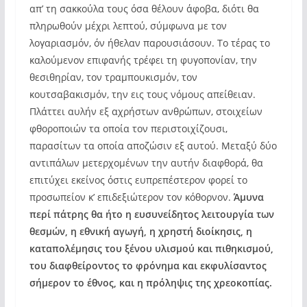
απ’ τη σακκούλα τους όσα θέλουν άφοβα, διότι θα
πληρωθούν μέχρι λεπτού, σύμφωνα με τον
λογαριασμόν, όν ήθελαν παρουσιάσουν. Το τέρας το
καλούμενον επιφανής τρέφει τη φυγοπονίαν, την
θεσιθηρίαν, τον τραμπουκισμόν, τον
κουτσαβακισμόν, την εις τους νόμους απείθειαν.
Πλάττει αυλήν εξ αχρήστων ανθρώπων, στοιχείων
φθοροποιών τα οποία τον περιστοιχίζουσι,
παρασίτων τα οποία αποζώσιν εξ αυτού. Μεταξύ δύο
αντιπάλων μετερχομένων την αυτήν διαφθορά, θα
επιτύχει εκείνος όστις ευπρεπέστερον φορεί το
προσωπείον κ’ επιδεξιώτερον τον κόθορνον.
Άμυνα
περί πάτρης θα ήτο η ευσυνείδητος λειτουργία των
θεσμών, η εθνική αγωγή, η χρηστή διοίκησις, η
καταπολέμησις του ξένου υλισμού και πιθηκισμού,
του διαφθείροντος το φρόνημα και εκφυλίσαντος
σήμερον το έθνος, και η πρόληψις της χρεοκοπίας.