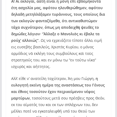
Α! Αι εκλογαί, αατή είναι η μόνη επί εβδομήκοντα
έτη ασχολία μας, αφότου ηλευθερώθημεν, αφότου
δηλαδὴ μετηλλάξαμεν τυράννους, τους οποίους δια
των εκλογών φανταζόμεθα, ότι αντικαθιστώμεν
τάχα συχνότερον, όπως μη αποδειχθῆ ψευδὲς το
δημώδες λόγιον· “Άλλαξε ο Μανολιὸς κι έβαλε τα
ρούχ’ αλλοιώς”
. Ως να εχρειάζετο τίποτε άλλο, ειμή
εις ευσεβὴς βασιλεύς, Χριστὸς Κυρίου, ο μόνος
αρμόδιος νὰ εκλέγη τους συμβούλους καὶ τοὺς
στρατηγούς του, και εν μόνω τω “εν τούτω νίκα”
ισχυρὸς και αήττητος.
Αλλ’ είθε ν’ ανατείλη ταχύτερον, Άη μου Γιώργη,
η
ευλογητή εκείνη ημέρα της αναστάσεως του Γένους
και έθνος τοσούτον έχον πεςρικείμενον νέφος
μαρτύρων,
τοσούτους μετά σου πρέσβεις προς Θεόν,
εκ του αίματός του και εκ των σπλάχνων του, δεν
μέλλει ποτέ να εγκαταλειφθή υπό του Θεού των