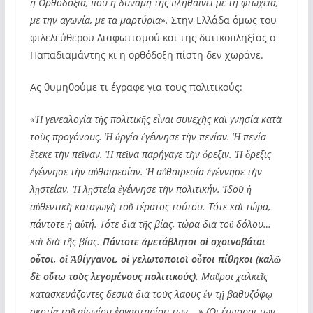
η Ορθοδοξία, που η δύναμή της πληθαίνει με τη φτώχεια,
με την αγωνία, με τα μαρτύρια».
Στην Ελλάδα όμως του
φιλελεύθερου Διαφωτισμού και της δυτικοπληξίας ο
Παπαδιαμάντης κι η ορθόδοξη πίστη δεν χωράνε.
Ας θυμηθούμε τι έγραφε για τους πολιτικούς:
«Ἡ γενεαλογία τῆς πολιτικῆς εἶναι συνεχὴς καὶ γνησία κατὰ
τοὺς προγόνους. Ἡ ἀργία ἐγέννησε τὴν πενίαν. Ἡ πενία
ἔτεκε τὴν πεῖναν. Ἡ πεῖνα παρήγαγε τὴν ὄρεξιν. Ἡ ὄρεξις
ἐγέννησε τὴν αὐθαιρεσίαν. Ἡ αὐθαιρεσία ἐγέννησε τὴν
λῃστείαν. Ἡ λῃστεία ἐγέννησε τὴν πολιτικήν. Ἰδοὺ ἡ
αὐθεντικὴ καταγωγὴ τοῦ τέρατος τούτου. Τότε καὶ τώρα,
πάντοτε ἡ αὐτή. Τότε διὰ τῆς βίας, τώρα διὰ τοῦ δόλου…
καὶ διὰ τῆς βίας.
Πάντοτε ἀμετάβλητοι οἱ σχοινοβάται
οὗτοι, οἱ Ἀθίγγανοι, οἱ γελωτοποιοὶ οὗτοι πίθηκοι (καλῶ
δὲ οὔτω τοὺς λεγομένους πολιτικούς).
Μαῦροι χαλκεῖς
κατασκευάζοντες δεσμὰ διὰ τοὺς λαοὺς ἐν τῇ βαθυζόφῳ
σκοτίᾳ τοῦ αἰωνίου ἐργαστηρίου των… » (Οι έμποροι των