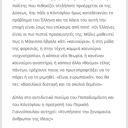
πολίτης που πιθηκίζει οτιδήποτε προέρχεται εκ της
Δύσεως. Και πάλι ο Κόντογλου όμως καταδεικνύει το
πρόβλημα του Έλληνα και τα λόγια του αυτή την
εποχή είναι ίσως πιο επίκαιρα από ποτέ: «Οι Έλληνες
είναι οι πιο πιστοί προσκυνητές της. Μόλις μαθευτεί
πως η Μάγισσα έβγαλε κάτι «καινούριο», ή στη μόδα
της φορεσιάς, ή στην τέχνη καμμιά καινούρια
«τεχνοτροπία», ή κάποια νέα θεωρία, ή κανέναν
καινούριο αναπτήρα, ή κάποιο άλλο «θαύμα» τέλος
πάντων, τρέχουνε ποιος να πρωτοπροφτάξει να το
πάρει ή να το μιμηθεί. «Είναι ευρωπαϊκό!», που θα
πει: «Βασιλίκια διαταγή και τα σκυλιά δεμένα».
Δίπλα στο αντιδυτικό πνεύμα του Παπαδιαμάντη και
του Κόντογλου η προτροπή του Περικλή
Γιαννόπουλου αντηχεί: «Χτυπήσατε την ξενομανία,
άνθρωποι της Ιδέας!»