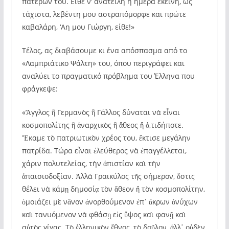
πατέρων του. Είθε ν’ ανατείλη η ημέρα εκείνη, ως
τάχιστα, λεβέντη μου αστραπόμορφε και πρώτε
καβαλάρη, ‘Αη μου Γιώργη, είθε!»
Τέλος, ας διαβάσουμε κι ένα απόσπασμα από το
«Λαμπριάτικο Ψάλτη» του, όπου περιγράφει και
αναλύει το πραγματικό πρόβλημα του Έλληνα που
φράγκεψε:
«Ἄγγλος ἢ Γερμανὸς ἢ Γάλλος δύναται νὰ εἶναι
κοσμοπολίτης ἢ ἀναρχικὸς ἢ ἄθεος ἢ ὁ,τιδήποτε.
Ἔκαμε τὸ πατριωτικὸν χρέος του, ἔκτισε μεγάλην
πατρίδα. Τώρα εἶναι ἐλεύθερος νὰ ἐπαγγέλλεται,
χάριν πολυτελείας, τὴν ἀπιστίαν καὶ τὴν
ἀπαισιοδοξίαν. Ἀλλὰ Γραικύλος τῆς σήμερον, ὅστις
θέλει νὰ κάμῃ δημοσίᾳ τὸν ἄθεον ἢ τὸν κοσμοπολίτην,
ὁμοιάζει μὲ νᾶνον ἀνορθούμενον ἐπ᾿ ἄκρων ὀνύχων
καὶ τανυόμενον νὰ φθάσῃ εἰς ὕψος καὶ φανῇ καὶ
αὐτὸς γίγας. Τὸ ἑλληνικὸν ἔθνος, τὸ δοῦλον, ἀλλ᾿ οὐδὲν