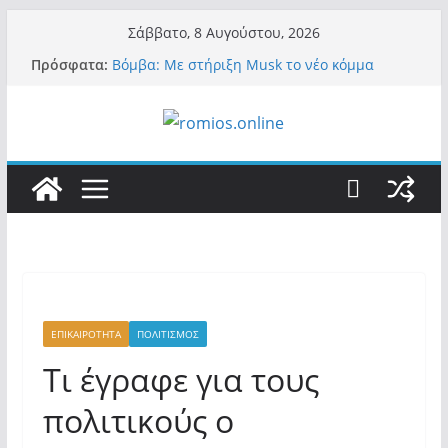
Μετάβαση
Σάββατο, 8 Αυγούστου, 2026
σε
Πρόσφατα:
Βόμβα: Με στήριξη Musk το νέο κόμμα
περιεχόμενο
Κασιδιάρη – Οι ένοικοι του Μαξίμου σε
πανικό, πατριωτικό τσουνάμι σαρώνει την
Ελλάδα
Α.Φάουτσι: Στις ΗΠΑ τον συνέλαβαν για τα
εγκλήματά του στην πανδημία – Στην Ελλάδα
τον έκαναν μέλος της Ακαδημίας Αθηνών!
Οι ρυθμιστές – Σαμαράς και Κασιδιάρης θα
πάρουν αθροιστικά 15%… προκαλούν δίνη
στο σύστημα και η συνεργασία με Le Pen
Και πάλι περί στελεχών….
«Ελπίδα για Δημοκρατία» σε ΜΜΕ: «Στόχος
είναι το Κίνημα της Μ.Καρυστιανού και όχι
το διεφθαρμένο σύστημα εξουσίας»
ΕΠΙΚΑΙΡΟΤΗΤΑ
ΠΟΛΙΤΙΣΜΟΣ
Tι έγραφε για τους
πολιτικούς ο