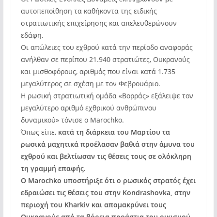
αυτοπεποίθηση τα καθήκοντα της ειδικής
στρατιωτικής επιχείρησης και απελευθερώνουν
εδάφη.
Οι απώλειες του εχθρού κατά την περίοδο αναφοράς
ανήλθαν σε περίπου 21.940 στρατιώτες, Ουκρανούς
και μισθοφόρους, αριθμός που είναι κατά 1.735
μεγαλύτερος σε σχέση με τον Φεβρουάριο.
Η ρωσική στρατιωτική ομάδα «Βορράς» εξάλειψε τον
μεγαλύτερο αριθμό εχθρικού ανθρώπινου
δυναμικού» τόνισε ο Marochko.
Όπως είπε,
κατά τη διάρκεια του Μαρτίου τα
ρωσικά μαχητικά προέλασαν βαθιά στην άμυνα του
εχθρού και βελτίωσαν τις θέσεις τους σε ολόκληρη
τη γραμμή επαφής.
O Marochko υποστήριξε ότι ο ρωσικός στρατός έχει
εδραιώσει τις θέσεις του στην Kondrashovka, στην
περιοχή του Kharkiv και απομακρύνει τους
Ουκρανούς από τα βόρεια προάστια του οικισμού.