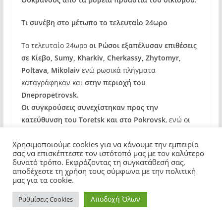
Τι συνέβη στο μέτωπο το τελευταίο 24ωρο
Το τελευταίο 24ωρο
οι Ρώσοι εξαπέλυσαν επιθέσεις
σε Κίεβο, Sumy, Kharkiv, Cherkassy, Zhytomyr,
Poltava, Mikolaiv
ενώ ρωσικά πλήγματα
καταγράφηκαν και
στην περιοχή του
Dnepropetrovsk.
Οι συγκρούσεις συνεχίστηκαν προς την
κατεύθυνση του Toretsk και στο Pokrovsk
, ενώ οι
ρωσικές δυνάμεις προχώρησαν προς την κατεύθυνση
Χρησιμοποιούμε cookies για να κάνουμε την εμπειρία
του Kupyansk.
σας να επισκέπτεστε τον ιστότοπό μας με τον καλύτερο
Τρεις άμαχοι τραυματίστηκαν από ουκρανικές
δυνατό τρόπο. Εκφράζοντας τη συγκατάθεσή σας,
επιθέσεις στη Λαϊκή Δημοκρατία του Donetsk.
αποδέχεστε τη χρήση τους σύμφωνα με την πολιτική
μας για τα cookie.
Αποδοχή Όλων
Ρυθμίσεις Cookies