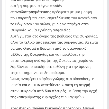
Αυτή η συμφωνία έγινε
προϊόν
επαναδιαπραγμάτευσης
πρόσφατα με μια μορφή
που παραπέμπει στην εκμετάλλευση του Κονγκό από
το Βέλγιο τον 19ο αιώνα, χωρίς να παρέχει στην
Ουκρανία καμία εγγύηση ασφαλείας.
Αυτή γίνεται στο όνομα της βοήθειας της Ουκρανίας,
αλλά
το τελικό αποτέλεσμα της συμφωνίας, θα είναι
να αποκλειστεί η Ευρώπη από το οικονομικό
μέλλον της Ουκρανίας
και να παραλύσει την
μεταπολεμική ανάκαμψη της Ουκρανίας, χωρία να
λαμβάνεται οποιαδήποτε ευθύνη για την άμυνας
της» επισημαίνει το δημοσίευμα.
Όπως αναφέρει το άρθρο γνώμης στο Bloomberg,
η
Ρωσία και οι ΗΠΑ «επιτίθενται» αυτή τη στιγμή
στην Ουκρανία από δύο πλευρές
, με βάση την αρχή
της «απεριόριστης κυριαρχίας των ισχυρών».
Poroshenko (πρώην Ουκρανός πρόεδρος): Απειλή