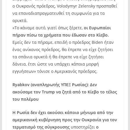
ο Ουκρανός πρόεδρος, Volodymyr Zelensky προσπαθεί
να επαναδιαπραγματευθεί τη συμφωνία για τα
ορυκτά.
«Το κάναμε αυτό, γιατί όπως ξέρετε,
οι Ευρωπαίοι
πήραν πίσω τα χρήματα που έδωσαν στο Κίεβο.
Εμείς δεν τα πήραμε, επειδή ο πρόεδρος Biden ήταν
ένας ανίκανος πρόεδρος, θα έπρεπε να είχε ζητήσει
τα σπάνια ορυκτά ή θα έπρεπε να είχε ζητήσει
δάνεια, έτσι ώστε να υπάρχει κάποια μορφή
εγγυήσεων» τόνισε ο Αμερικανός πρόεδρος.
Ryabkov (αναπληρωτής ΥΠΕΞ Ρωσίας): Δεν
ακούσαμε τον Trump να ζητά από το Κίεβο το τέλος
του πολέμου
Η Ρωσία δεν έχει ακούσει κάποιο μήνυμα από την
αμερικανική κυβέρνηση προς την Ουκρανία για τον
τερματισμό της σύγκρουσης
υποστηρίζει
ο