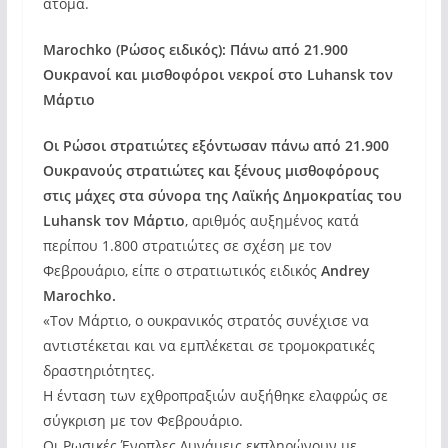
άτομα.
Marochko (Ρώσος ειδικός): Πάνω από 21.900
Ουκρανοί και μισθοφόροι νεκροί στο Luhansk τον
Μάρτιο
Οι Ρώσοι στρατιώτες εξόντωσαν πάνω από 21.900
Ουκρανούς στρατιώτες και ξένους μισθοφόρους
στις μάχες στα σύνορα της Λαϊκής Δημοκρατίας του
Luhansk τον Μάρτιο
, αριθμός αυξημένος κατά
περίπου 1.800 στρατιώτες σε σχέση με τον
Φεβρουάριο, είπε ο στρατιωτικός ειδικός
Andrey
Marochko.
«Τον Μάρτιο, ο ουκρανικός στρατός συνέχισε να
αντιστέκεται και να εμπλέκεται σε τρομοκρατικές
δραστηριότητες.
Η ένταση των εχθροπραξιών αυξήθηκε ελαφρώς σε
σύγκριση με τον Φεβρουάριο.
Οι Ρωσικές Ένοπλες Δυνάμεις εκπληρώνουν με