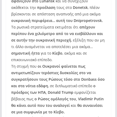
αφανίζουν στο Luhansk
και να συνεχίζουν
ακάθεκτοι την
προέλαση
τους στο
Donetsk
, πλέον
βρίσκονται σε απόσταση αναπνοής από μια ακόμα
ουκρανική περιφέρεια… αυτή του Dnipropetrovsk.
Τα ρωσικά στρατεύματα εκτιμάται ότι
απέχουν
περίπου ένα χιλιόμετρο από το να εισβάλλουν και
σε αυτήν την ουκρανική περιοχή
, εξέλιξη που αν μη
τι άλλο αναμένεται να αποτελέσει μια ακόμα…
σημαντική ήττα
για το
Κίεβο
, ακόμα και σε
επικοινωνιακό επίπεδο.
Τη στιγμή που
οι Ουκρανοί φαίνεται πως
αντιμετωπίζουν τεράστιες δυσκολίες στο να
συγκρατήσουν τους Ρώσους τόσο στο Donbass όσο
και στα νότια εδάφη
, σε διπλωματικό επίπεδο
ο
πρόεδρος των ΗΠΑ, Donald Trump
εμφανίζεται
βέβαιος πως
ο Ρώσος ομόλογός του, Vladimir Putin
θα κάνει αυτό που του αναλογεί
και
θα συναινέσει
σε μια συμφωνία με το Κίεβο.