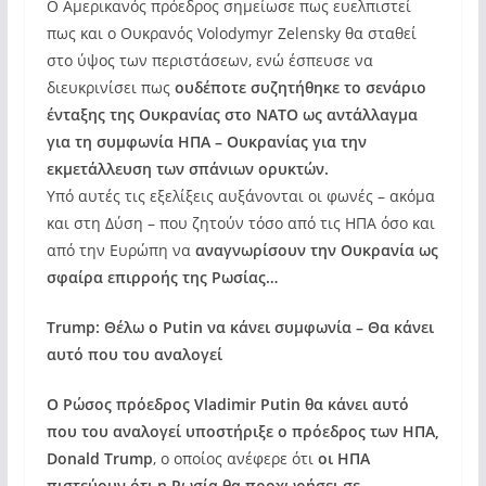
Ο Αμερικανός πρόεδρος σημείωσε πως ευελπιστεί
πως και ο Ουκρανός Volodymyr Zelensky θα σταθεί
στο ύψος των περιστάσεων, ενώ έσπευσε να
διευκρινίσει πως
ουδέποτε συζητήθηκε το σενάριο
ένταξης της Ουκρανίας στο ΝΑΤΟ ως αντάλλαγμα
για τη συμφωνία ΗΠΑ – Ουκρανίας για την
εκμετάλλευση των σπάνιων ορυκτών.
Υπό αυτές τις εξελίξεις αυξάνονται οι φωνές – ακόμα
και στη Δύση – που ζητούν τόσο από τις ΗΠΑ όσο και
από την Ευρώπη να
αναγνωρίσουν την Ουκρανία ως
σφαίρα επιρροής της Ρωσίας…
Trump: Θέλω ο Putin να κάνει συμφωνία – Θα κάνει
αυτό που του αναλογεί
Ο Ρώσος πρόεδρος Vladimir Putin θα κάνει αυτό
που του αναλογεί υποστήριξε ο πρόεδρος των ΗΠΑ,
Donald Trump
, ο οποίος ανέφερε ότι
οι ΗΠΑ
πιστεύουν ότι η Ρωσία θα προχωρήσει σε