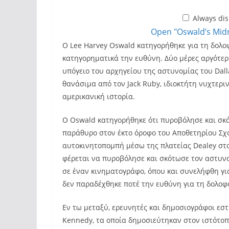
Always di
Open "Oswald’s Midn
Ο Lee Harvey Oswald κατηγορήθηκε για τη δολο
κατηγορηματικά την ευθύνη. Δύο μέρες αργότερ
υπόγειο του αρχηγείου της αστυνομίας του Dal
θανάσιμα από τον Jack Ruby, ιδιοκτήτη νυχτεριν
αμερικανική ιστορία.
Ο Oswald κατηγορήθηκε ότι πυροβόλησε και σκό
παράθυρο στον έκτο όροφο του Αποθετηρίου Σχο
αυτοκινητοπομπή μέσω της πλατείας Dealey στο 
φέρεται να πυροβόλησε και σκότωσε τον αστυνομι
σε έναν κινηματογράφο, όπου και συνελήφθη για
δεν παραδέχθηκε ποτέ την ευθύνη για τη δολοφ
Εν τω μεταξύ, ερευνητές και δημοσιογράφοι εσ
Kennedy, τα οποία δημοσιεύτηκαν στον ιστότο