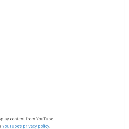
Display
isplay content from YouTube.
in
YouTube’s privacy policy
.
"Oswald's