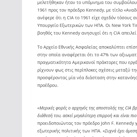
μελετήθηκαν ήταν το υπόμνημα του συμβούλου το
1961 προς τον πρόεδρο Kennedy, με τίτλο «Αναδ
ανέφερε ότι η CIA το 1961 είχε σχεδόν τόσους 
Υπουργείο Εξωτερικών των ΗΠΑ. Οι New York Ti
βοηθός του Kennedy ανησυχεί ότι η CIA απειλεί
Το Αρχείο Εθνικής Ασφαλείας αποκαλύπτει επίσ
στην οποία αναφέρεται ότι το 47% των αξιωμα
πραγματικότητα Αμερικανοί πράκτορες που εργά
ρίχνουν φως στις περίπλοκες σχέσεις μεταξύ τη
προσφέροντας μία νέα διάσταση στην κατανόη
προέδρου.
«Μερικές φορές ο αρχηγός της αποστολής της CIA βρ
διάθεσή του, ασκεί μεγαλύτερη επιρροή και είναι πι
προειδοποιώντας τον πρόεδρο John F. Kennedy γ
εξωτερικής πολιτικής των ΗΠΑ. «
Συχνά έχει άμεσ