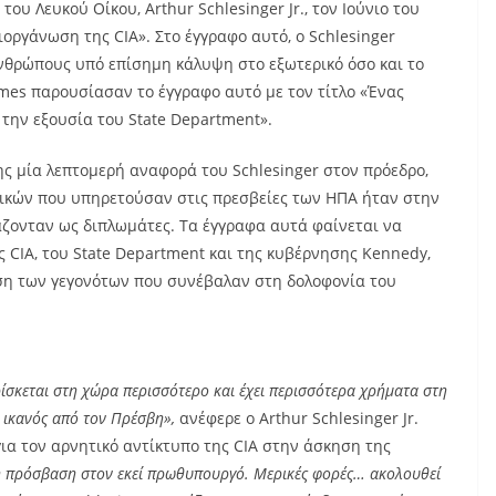
υ Λευκού Οίκου, Arthur Schlesinger Jr., τον Ιούνιο του
ιοργάνωση της CIA». Στο έγγραφο αυτό, ο Schlesinger
ανθρώπους υπό επίσημη κάλυψη στο εξωτερικό όσο και το
mes παρουσίασαν το έγγραφο αυτό με τον τίτλο «Ένας
 την εξουσία του State Department».
ης μία λεπτομερή αναφορά του Schlesinger στον πρόεδρο,
τικών που υπηρετούσαν στις πρεσβείες των ΗΠΑ ήταν στην
ζονταν ως διπλωμάτες. Τα έγγραφα αυτά φαίνεται να
ς CIA, του State Department και της κυβέρνησης Kennedy,
ση των γεγονότων που συνέβαλαν στη δολοφονία του
ίσκεται στη χώρα περισσότερο και έχει περισσότερα χρήματα στη
ο ικανός από τον Πρέσβη»,
ανέφερε ο Arthur Schlesinger Jr.
ια τον αρνητικό αντίκτυπο της CIA στην άσκηση της
η πρόσβαση στον εκεί πρωθυπουργό. Μερικές φορές… ακολουθεί