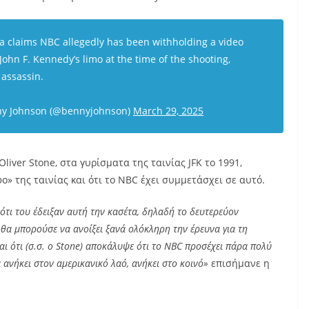
 claims NBC allegedly has been withholding a video
ohn F. Kennedy’s limo at the time of the shooting,
 assassin.
y Johnson (@bennyjohnson)
March 29, 2025
iver Stone, στα γυρίσματα της ταινίας JFK το 1991,
ο» της ταινίας και ότι το NBC έχει συμμετάσχει σε αυτό.
ότι του έδειξαν αυτή την κασέτα, δηλαδή το δευτερεύον
 θα μπορούσε να ανοίξει ξανά ολόκληρη την έρευνα για τη
ι ότι (σ.σ. o Stone) αποκάλυψε ότι το NBC προσέχει πάρα πολύ
α ανήκει στον αμερικανικό λαό, ανήκει στο κοινό»
επισήμανε η