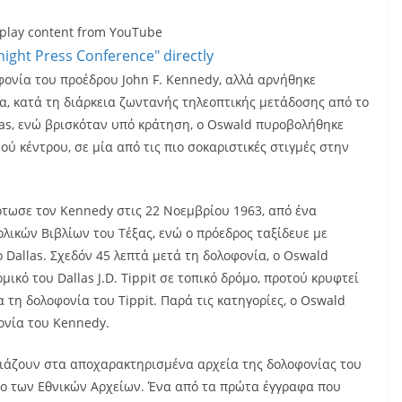
Midnight
splay content from YouTube
Press
ight Press Conference" directly
Conference"
φονία του προέδρου John F. Kennedy, αλλά αρνήθηκε
from
α, κατά τη διάρκεια ζωντανής τηλεοπτικής μετάδοσης από το
YouTube
las, ενώ βρισκόταν υπό κράτηση, ο Oswald πυροβολήθηκε
ού κέντρου, σε μία από τις πιο σοκαριστικές στιγμές στην
τωσε τον Kennedy στις 22 Νοεμβρίου 1963, από ένα
λικών Βιβλίων του Τέξας, ενώ ο πρόεδρος ταξίδευε με
Dallas. Σχεδόν 45 λεπτά μετά τη δολοφονία, ο Oswald
κό του Dallas J.D. Tippit σε τοπικό δρόμο, προτού κρυφτεί
 τη δολοφονία του Tippit. Παρά τις κατηγορίες, ο Oswald
ονία του Kennedy.
τιάζουν στα αποχαρακτηρισμένα αρχεία της δολοφονίας του
πο των Εθνικών Αρχείων. Ένα από τα πρώτα έγγραφα που