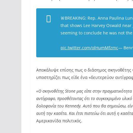
🚨BREAKING: Rep. Anna Paulina Luna
that shows Lee Harvey Oswald near J
seeming to conclude he was not the
pic.twitter.com/olHumMfzmc
— Benn
Αποκάλυψε επίσης πως ο διάσημος σκηνοθέτης Ol
υποστηρίζει πως είδε ένα «δευτερεύον αντίγραφ
«Ο σκηνοθέτης Stone μας είπε στην πραγματικότητα 
αντίγραφο, προσθέτοντας ότι το συγκεκριμένο υλικό
δολοφονία του Kennedy. Αυτό που θα σημειώσω, είνα
αυτή την κασέτα. Και έτσι πιστεύω ότι αυτή η κασέτ
Αμερικανίδα πολιτικός.